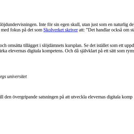
av slöjdundervisningen. Inte för sin egen skull, utan just som en naturlig 
ke med fokus på det som
Skolverket skriver
att: ”Det handlar också om st
stå och omsätta tillägget i slöjdämnets kursplan. Se det istället som ett
tärka elevernas digitala kompetens. Och då självklart på ett sätt som r
gs universitet
ll den övergripande satsningen på att utveckla elevernas digitala komp