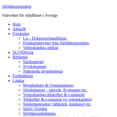
Slöjdlärarportalen
Nätverket för slöjdlärare i Sverige
Hem
Aktuellt
Forskning
Lic.- Doktorsavhandlingar
Forskarintervjuer från Slöjdlärarportalen
Vetenskapliga artiklar
SLÖJDforsk
Bibliotek
Stödmaterial
Styrdokument
Nationella utvärderingar
Fortbildning
Länkar
Myndigheter & Organisationer
Slöjdrelaterat – nätverk, fb-grupper etc.
Vetenskapliga tidskrifter & e-magasin
Tidskrifter & e-magasin (ej vetenskapliga)
Studentuppsatser, bibliotek, databaser etc.
Slöjd i Norden
Slöjdlärarutbildning