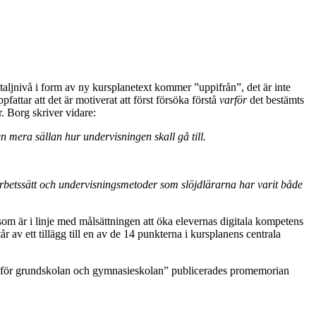
taljnivå i form av ny kursplanetext kommer ”uppifrån”, det är inte
ttar att det är motiverat att först försöka förstå
varför
det bestämts
. Borg skriver vidare:
 mera sällan hur undervisningen skall gå till.
arbetssätt och undervisningsmetoder som slöjdlärarna har varit både
 som är i linje med målsättningen att öka elevernas digitala kompetens
 av ett tillägg till en av de 14 punkterna i kursplanens centrala
er för grundskolan och gymnasieskolan” publicerades promemorian