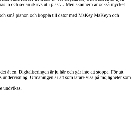
annas in och sedan skrivs ut i plast… Men skannern är också mycket
ler och små pianon och koppla till dator med MaKey MaKeyn och
 åt en. Digitaliseringen är ju här och går inte att stoppa. För att
ns undervisning. Utmaningen är att som lärare visa på möjligheter som
te undvikas.