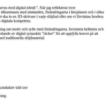
eras med digital teknik”
. När jag reflekterar över
 tillsammans med uttalanden, förändringarna i läroplanen och i olika
 ska in en 3D-skrivare i varje slöjdsal eller om vi förväntas brodera
s digitala kompetens.
attning om motiv och syfte med förändringarna. Inventera helheten och
ändande av digital symaskin ”räcker” för att uppfylla kravet på att
d traditionella slöjdmaterial.
 konduktiv tråd osv
ning