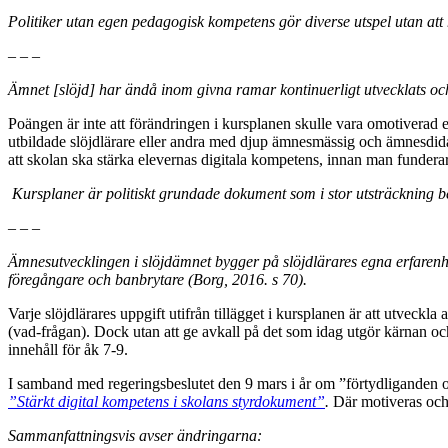
Politiker utan egen pedagogisk kompetens gör diverse utspel utan att 
– – –
Ämnet [slöjd] har ändå inom givna ramar kontinuerligt utvecklats och 
Poängen är inte att förändringen i kursplanen skulle vara omotiverad e
utbildade slöjdlärare eller andra med djup ämnesmässig och ämnesdidakt
att skolan ska stärka elevernas digitala kompetens, innan man fundera
Kursplaner är politiskt grundade dokument som i stor utsträckning b
– – –
Ämnesutvecklingen i slöjdämnet bygger på slöjdlärares egna erfarenhe
föregångare och banbrytare (Borg, 2016. s 70).
Varje slöjdlärares uppgift utifrån tillägget i kursplanen är att utveck
(vad-frågan). Dock utan att ge avkall på det som idag utgör kärnan och 
innehåll för åk 7-9.
I samband med regeringsbeslutet den 9 mars i år om ”förtydliganden 
”Stärkt digital kompetens i skolans styrdokument”
.
Där motiveras och 
Sammanfattningsvis avser ändringarna: