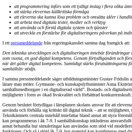
att programmering införs som ett tydligt inslag i flera olika ä
att stärka elevernas källkritiska förmåga
att eleverna ska kunna lösa problem och omsätta idéer i handlin
att arbeta med digitala texter, medier och verktyg
att använda och förstå digitala system och tjänster
att utveckla en förståelse för digitaliseringens påverkan på i
I ett
pressmeddelande
från regeringskansliet samma dag framgick att:
Den tekniska utvecklingen och digitaliseringen innebär förändringar i a
som vuxna, en god digital kompetens. Genom förtydliganden och förstär
när det gäller digital kompetens. Samtidigt stärks förutsättningarna för
samhällsliv stödjs.
I samma pressmeddelande säger utbildningsminister Gustav Fridolin att s
lärare man möter. Gymnasie- och kunskapslyftsminister Anna Ekström 
samhällsmedborgare i en digitaliserad värld”. Bostads- och digitaliserin
möjligheter i form av ökad livskvalitet och förbättrad konkurrenskraft.
Genom beslutet förtydligas i läroplanen skolans ansvar för att elevern
använda och förhålla sig kritiskt till digital teknik – att se möjlighet
Teknikämnets centrala innehåll innefattar bland annat att styra förem
kan programmeras i åk 7-9. I samhällskunskap inkluderas ansvarsfullt 
annat behandla hur simuleringar kan användas som stöd vid modellering
funktioner. Och så i slöjd åk 7-9, hur material kan kombineras med dig