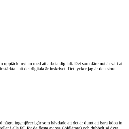
an upptäckt nyttan med att arbeta digitalt. Det som däremot är värt att
tärkta i att det digitala är inskrivet. Det tycker jag är den stora
med några ingenjörer igår som hävdade att det är dumt att bara köpa in
r i alla fall för de flesta av oss slöjdlärare) och dubbelt så dyra