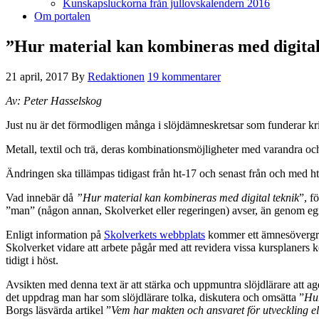
Kunskapsluckorna från jullovskalendern 2016
Om portalen
”Hur material kan kombineras med digital 
21 april, 2017
By
Redaktionen
19 kommentarer
Av: Peter Hasselskog
Just nu är det förmodligen många i slöjdämneskretsar som funderar krin
Metall, textil och trä, deras kombinationsmöjligheter med varandra o
Ändringen ska tillämpas tidigast från ht-17 och senast från och med h
Vad innebär då
”Hur material kan kombineras med digital teknik
”, f
”man” (någon annan, Skolverket eller regeringen) avser, än genom egna
Enligt information på
Skolverkets webbplats
kommer ett ämnesövergrip
Skolverket vidare att arbete pågår med att revidera vissa kursplaners
tidigt i höst.
Avsikten med denna text är att stärka och uppmuntra slöjdlärare att ag
det uppdrag man har som slöjdlärare tolka, diskutera och omsätta ”
Hur
Borgs läsvärda artikel ”
Vem har makten och ansvaret för utveckling e