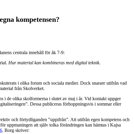
n egna kompetensen?
anens centrala innehåll för åk 7-9:
rial.
Hur material kan kombineras med digital teknik.
iskuterats i olika forum och sociala medier. Dock snarare utifrån vad
aterial från Skolverket.
 de olika skolformerna i slutet av maj i år. Vid kontakt uppger
igitaliseringen”. Dessa publiceras förhoppningsvis i sommar eller
direktiv och förtydliganden ”uppifrån”. Att utifrån egen kompetens och
 för uppmaningen att själv tolka förändringen kan hämtas i Kajsa
16
. Borg skriver: