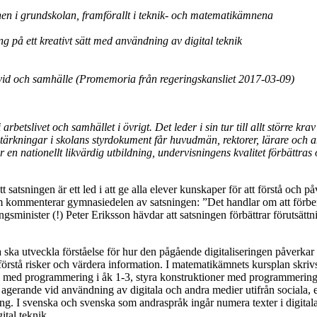
mnen i grundskolan, framförallt i teknik- och matematikämnena
g på ett kreativt sätt med användning av digital teknik
ndivid och samhälle (Promemoria från regeringskansliet 2017-03-09)
rbetslivet och samhället i övrigt. Det leder i sin tur till allt större k
kningar i skolans styrdokument får huvudmän, rektorer, lärare och anna
 en nationellt likvärdig utbildning, undervisningens kvalitet förbättras 
atsningen är ett led i att ge alla elever kunskaper för att förstå och på
kommenterar gymnasiedelen av satsningen: ”Det handlar om att förbered
gsminister (!) Peter Eriksson hävdar att satsningen förbättrar förutsättni
a ska utveckla förståelse för hur den pågående digitaliseringen påverka
er, förstå risker och värdera information. I matematikämnets kursplan skri
ål med programmering i åk 1-3, styra konstruktioner med programmering 
agerande vid användning av digitala och andra medier utifrån sociala, e
. I svenska och svenska som andraspråk ingår numera texter i digitala m
ital teknik.