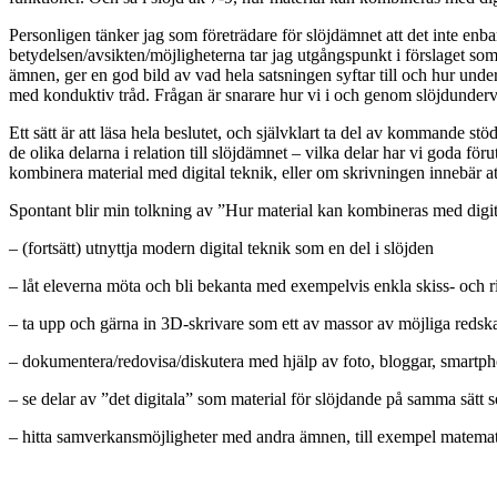
Personligen tänker jag som företrädare för slöjdämnet att det inte enba
betydelsen/avsikten/möjligheterna tar jag utgångspunkt i förslaget so
ämnen, ger en god bild av vad hela satsningen syftar till och hur under
med konduktiv tråd. Frågan är snarare hur vi i och genom slöjdunderv
Ett sätt är att läsa hela beslutet, och självklart ta del av kommande 
de olika delarna i relation till slöjdämnet – vilka delar har vi goda fö
kombinera material med digital teknik, eller om skrivningen innebär at
Spontant blir min tolkning av ”Hur material kan kombineras med digit
– (fortsätt) utnyttja modern digital teknik som en del i slöjden
– låt eleverna möta och bli bekanta med exempelvis enkla skiss- och 
– ta upp och gärna in 3D-skrivare som ett av massor av möjliga redskap
– dokumentera/redovisa/diskutera med hjälp av foto, bloggar, smartph
– se delar av ”det digitala” som material för slöjdande på samma sätt so
– hitta samverkansmöjligheter med andra ämnen, till exempel matema