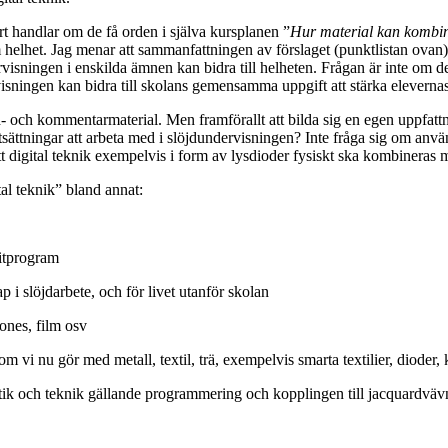
rt handlar om de få orden i själva kursplanen ”
Hur material kan kombin
m helhet. Jag menar att sammanfattningen av förslaget (punktlistan ovan)
visningen i enskilda ämnen kan bidra till helheten. Frågan är inte om det
isningen kan bidra till skolans gemensamma uppgift att stärka eleverna
stöd- och kommentarmaterial. Men framförallt att bilda sig en egen uppf
rutsättningar att arbeta med i slöjdundervisningen? Inte fråga sig om anv
t digital teknik exempelvis i form av lysdioder fysiskt ska kombineras me
al teknik” bland annat:
ritprogram
 i slöjdarbete, och för livet utanför skolan
ones, film osv
m vi nu gör med metall, textil, trä, exempelvis smarta textilier, dioder,
tik och teknik gällande programmering och kopplingen till jacquardväv