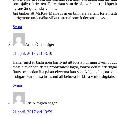
som själva skrivaren. En variant som de såg var att man köper i
dyrare än själva skrivaren…
Jag tänker att MaKey MaKeys är en billigare variant för att t
därigenom undersöka vilka material som leder ström osv…
Svara
Anne Ömar
säger
21 april, 2017 vid 13:10
Håller med er båda men har svårt att förstå hur man överhuvudtage
möta elever och deras problemlösningar, tankar och funderingar
finns och sedan lita på att eleverna kan söka/välja och göra sina
Tidigare var det så tröttsamt att behöva förklara varför digitali
Svara
Åsa Almgren
säger
21 april, 2017 vid 13:59