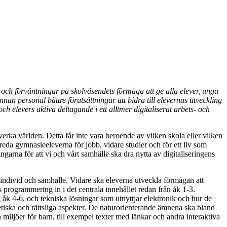
rav och förväntningar på skolväsendets förmåga att ge alla elever, unga
n personal bättre förutsättningar att bidra till elevernas utveckling
och elevers aktiva deltagande i ett alltmer digitaliserat arbets- och
verka världen. Detta får inte vara beroende av vilken skola eller vilken
a gymnasieeleverna för jobb, vidare studier och för ett liv som
ngarna för att vi och vårt samhälle ska dra nytta av digitaliseringens
r individ och samhälle. Vidare ska eleverna utveckla förmågan att
vs programmering in i det centrala innehållet redan från åk 1-3.
åk 4-6, och tekniska lösningar som utnyttjar elektronik och hur de
tiska och rättsliga aspekter. De naturorienterande ämnena ska bland
iljöer för barn, till exempel texter med länkar och andra interaktiva