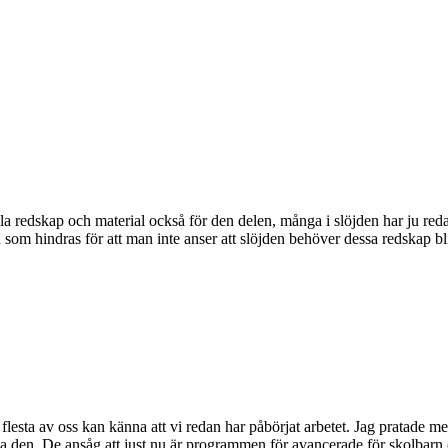
tala redskap och material också för den delen, många i slöjden har ju red
som hindras för att man inte anser att slöjden behöver dessa redskap blir s
 flesta av oss kan känna att vi redan har påbörjat arbetet. Jag pratade 
den. De ansåg att just nu är programmen för avancerade för skolbarn (elle