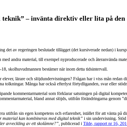
teknik” – invänta direktiv eller lita på de
g det av regeringen beslutade tillägget (det kursiverade nedan) i kurspl
ch med andra material, till exempel nyproducerade och återanvända mate
t-18, skolhuvud­mannen bestämer när inom detta tidsintervall.
ör elever, lärare och slöjdundervisningen? Frågan har i viss mån redan d
 tolkningar. Många har också efterlyst förtydliganden, svar eller stödm
ande kommentarmaterial som förklarar satsningen på digital kompetens i
 kommentarmaterial, bland annat slöjds, utifrån förändringarna genom ”d
era utifrån sin egen kompetens och erfarenhet, istället för att vänta på 
 material kan kombineras med digital teknik”
i sin undervisning. Stöd
ller avveckling av ett skolämne?”,
publicerad i
Tilde, rapport nr 16, 20