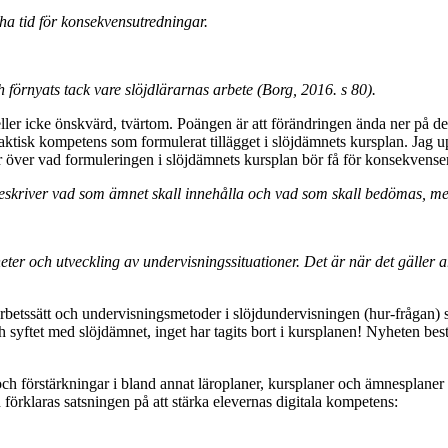
ha tid för konsekvensutredningar.
förnyats tack vare slöjdlärarnas arbete (Borg, 2016. s 80).
ller icke önskvärd, tvärtom. Poängen är att förändringen ända ner på de
isk kompetens som formulerat tillägget i slöjdämnets kursplan. Jag uppfa
r över vad formuleringen i slöjdämnets kursplan bör få för konsekvenser
eskriver vad som ämnet skall innehålla och vad som skall bedömas, men
ter och utveckling av undervisningssituationer. Det är när det gäller 
la arbetssätt och undervisningsmetoder i slöjdundervisningen (hur-frågan)
syftet med slöjdämnet, inget har tagits bort i kursplanen! Nyheten består
och förstärkningar i bland annat läroplaner, kursplaner och ämnesplan
förklaras satsningen på att stärka elevernas digitala kompetens: