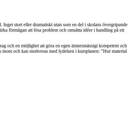
del. Inget stort eller dramatiskt utan som en del i skolans övergripande
ärka förmågan att lösa problem och omsätta idéer i handling på ett
 uppdrag och en möjlighet att göra en egen ämnesmässigt kompetent och
yms inom och kan motiveras med lydelsen i kursplanen: ”Hur material