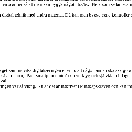
n en scanner så att man kan bygga något i trä/textil/lera som sedan sc
esta digital teknik med andra material. Då kan man bygga egna kontrol
t kan undvika digitaliseringen eller tro att någon annan ska ska göra det
 så är datorn, iPad, smartphone utmärkta verktyg och självklara i dage
 val.
seringen var så viktig. Nu är det är inskrivet i kunskapskraven och kan in