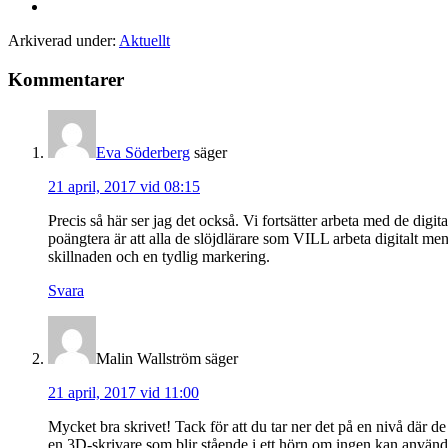
Arkiverad under:
Aktuellt
Kommentarer
Eva Söderberg
säger
21 april, 2017 vid 08:15
Precis så här ser jag det också. Vi fortsätter arbeta med de digi
poängtera är att alla de slöjdlärare som VILL arbeta digitalt men 
skillnaden och en tydlig markering.
Svara
Malin Wallström
säger
21 april, 2017 vid 11:00
Mycket bra skrivet! Tack för att du tar ner det på en nivå där de
en 3D-skrivare som blir stående i ett hörn om ingen kan använda 