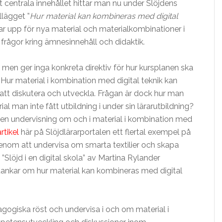
det centrala innehållet hittar man nu under Slöjdens
llägget ”
Hur material kan kombineras med digital
ar upp för nya material och material­kombinationer i
frågor kring ämnesinnehåll och didaktik.
 men ger inga konkreta direktiv för hur kursplanen ska
. Hur material i kombination med digital teknik kan
n att diskutera och utveckla. Frågan är dock hur man
ial man inte fått utbildning i under sin lärarutbildning?
a en undervisning om och i material i kombination med
artikel
här på Slöjdlärarportalen ett flertal exempel på
genom att undervisa om smarta textilier och skapa
Slöjd i en digital skola” av Martina Rylander
tankar om hur material kan kombineras med digital
dagogiska röst och undervisa i och om material i