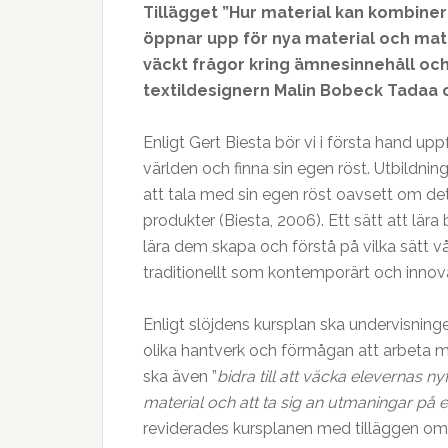
Tillägget ”Hur material kan kombinera
öppnar upp för nya material och mat
väckt frågor kring ämnesinnehåll och
textildesignern Malin Bobeck Tadaa o
Enligt Gert Biesta bör vi i första hand upp
världen och finna sin egen röst. Utbildni
att tala med sin egen röst oavsett om de
produkter (Biesta, 2006). Ett sätt att lär
lära dem skapa och förstå på vilka sätt v
traditionellt som kontemporärt och innova
Enligt slöjdens kursplan ska undervisninge
olika hantverk och förmågan att arbeta m
ska även ”
bidra till att väcka elevernas n
material och att ta sig an utmaningar på ett
reviderades kursplanen med tilläggen om 