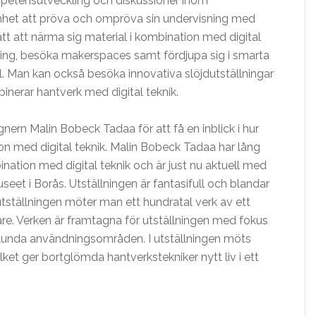
mpetensutveckling och diskussioner inom
het att pröva och ompröva sin undervisning med
 sätt att närma sig material i kombination med digital
ering, besöka makerspaces samt fördjupa sig i smarta
ial. Man kan också besöka innovativa slöjdutställningar
erar hantverk med digital teknik.
nern Malin Bobeck Tadaa för att få en inblick i hur
n med digital teknik. Malin Bobeck Tadaa har lång
ination med digital teknik och är just nu aktuell med
seet i Borås. Utställningen är fantasifull och blandar
tställningen möter man ett hundratal verk av ett
dare. Verken är framtagna för utställningen med fokus
lunda användningsområden. I utställningen möts
lket ger bortglömda hantverkstekniker nytt liv i ett