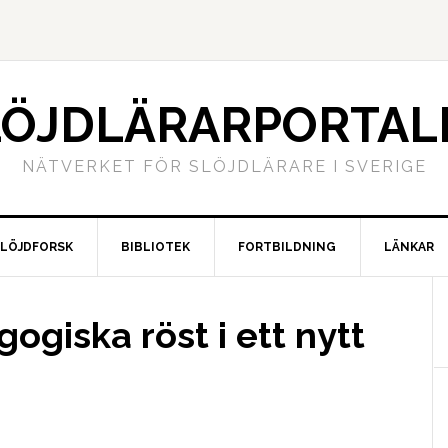
LÖJDLÄRARPORTAL
NÄTVERKET FÖR SLÖJDLÄRARE I SVERIGE
SLÖJDFORSK
BIBLIOTEK
FORTBILDNING
LÄNKAR
gogiska röst i ett nytt