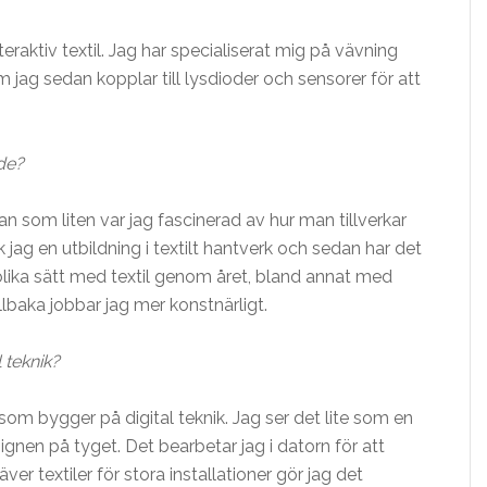
teraktiv textil. Jag har specialiserat mig på vävning
 jag sedan kopplar till lysdioder och sensorer för att
de?
an som liten var jag fascinerad av hur man tillverkar
k jag en utbildning i textilt hantverk och sedan har det
 olika sätt med textil genom året, bland annat med
lbaka jobbar jag mer konstnärligt.
 teknik?
som bygger på digital teknik. Jag ser det lite som en
ignen på tyget. Det bearbetar jag i datorn för att
ver textiler för stora installationer gör jag det