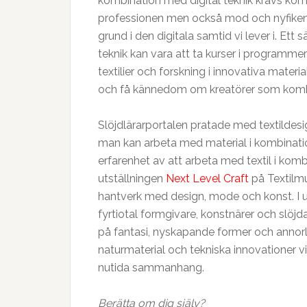
kombination med digital teknik krävs ko
professionen men också mod och nyfiken
grund i den digitala samtid vi lever i. Ett
teknik kan vara att ta kurser i programm
textilier och forskning i innovativa mater
och få kännedom om kreatörer som kombin
Slöjdlärarportalen pratade med textildesig
man kan arbeta med material i kombinatio
erfarenhet av att arbeta med textil i komb
utställningen
Next Level Craft
på Textilmu
hantverk med design, mode och konst. I u
fyrtiotal formgivare, konstnärer och slöj
på fantasi, nyskapande former och annor
naturmaterial och tekniska innovationer vi
nutida sammanhang.
Berätta om dig själv?