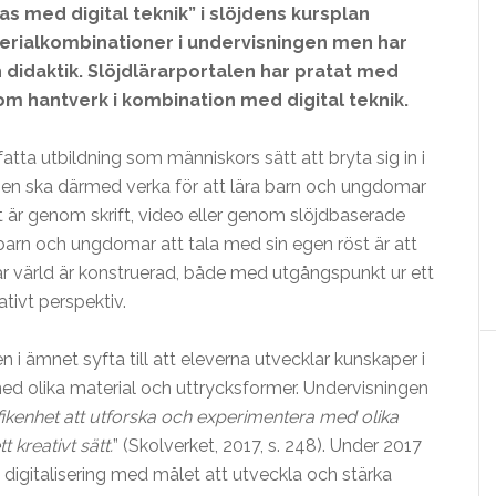
s med digital teknik” i slöjdens kursplan
erialkombinationer i undervisningen men har
 didaktik. Slöjdlärarportalen har pratat med
m hantverk i kombination med digital teknik.
fatta utbildning som människors sätt att bryta sig in i
ngen ska därmed verka för att lära barn och ungdomar
t är genom skrift, video eller genom slöjdbaserade
a barn och ungdomar att tala med sin egen röst är att
år värld är konstruerad, både med utgångspunkt ur ett
tivt perspektiv.
n i ämnet syfta till att eleverna utvecklar kunskaper i
ed olika material och uttrycksformer. Undervisningen
yfikenhet att utforska och experimentera med olika
 kreativt sätt.
” (Skolverket, 2017, s. 248). Under 2017
digitalisering med målet att utveckla och stärka