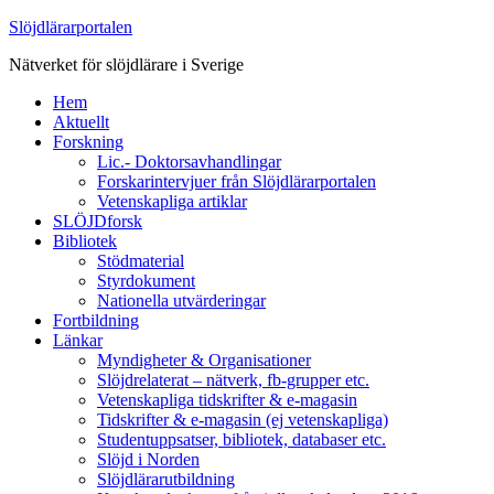
Slöjdlärarportalen
Nätverket för slöjdlärare i Sverige
Hem
Aktuellt
Forskning
Lic.- Doktorsavhandlingar
Forskarintervjuer från Slöjdlärarportalen
Vetenskapliga artiklar
SLÖJDforsk
Bibliotek
Stödmaterial
Styrdokument
Nationella utvärderingar
Fortbildning
Länkar
Myndigheter & Organisationer
Slöjdrelaterat – nätverk, fb-grupper etc.
Vetenskapliga tidskrifter & e-magasin
Tidskrifter & e-magasin (ej vetenskapliga)
Studentuppsatser, bibliotek, databaser etc.
Slöjd i Norden
Slöjdlärarutbildning