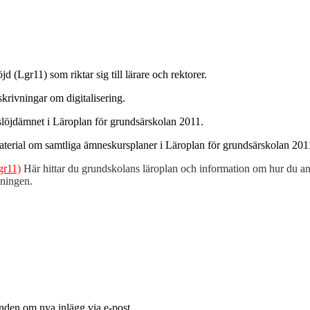
jd (Lgr11) som riktar sig till lärare och rektorer.
krivningar om digitalisering.
slöjdämnet i Läroplan för grundsärskolan 2011.
aterial om samtliga ämneskursplaner i Läroplan för grundsärskolan 201
gr11)
Här hittar du grundskolans läroplan och information om hur du an
sningen.
nden om nya inlägg via e-post.