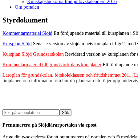
Kunskapsluckorna från jullovskalendern 2016
Om portalen
Styrdokument
Kommentarmaterial Slöjd
Ett fördjupande material till kursplanen i Slö
Kursplan Slöjd
Senaste version av slöjdämnets kursplan i Lgr11 med s
Kursplan Slöjd Grundsärskolan
Reviderad version av kursplanen för 
Kommentarmaterial till grundsärskolans kursplaner
Ett fördjupande m
Läroplan för grundskolan, förskoleklassen och fritidshemmet 2011 (L
timplanen och information om hur du planerar och följer upp undervi
Prenumerera på Slöjdlärarportalen via epost
Ange din e-postadress för att prenumerera på portalen och få meddela