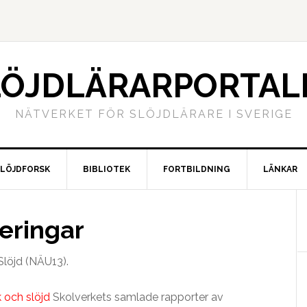
LÖJDLÄRARPORTAL
NÄTVERKET FÖR SLÖJDLÄRARE I SVERIGE
SLÖJDFORSK
BIBLIOTEK
FORTBILDNING
LÄNKAR
eringar
Slöjd (NÄU13).
 och slöjd
Skolverkets samlade rapporter av