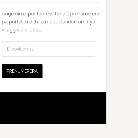
Ange din e-postadress för att prenumerera
på portalen och få meddelanden om nya
inlägg via e-post.
E
-
p
o
s
t
a
d
r
e
s
s