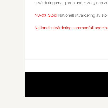
utvärderingarna gjorda under 2013 och 20
NU-03_Slöjd
Nationell utvärdering av slö
Nationell utvärdering sammanfattande h