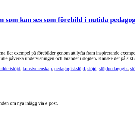
 som kan ses som förebild i nutida pedagogi
erna fler exempel på förebilder genom att lyfta fram inspirerande exempe
kulle påverka undervisningen och lärandet i slöjden. Kanske det på sikt
bilderislöjd
,
konstvetenskap
,
pedagogiskslöjd
,
slöjd
,
slöjdpedagogik
,
sl
nden om nya inlägg via e-post.