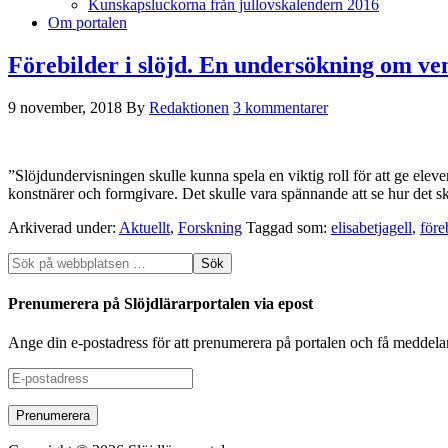
Kunskapsluckorna från jullovskalendern 2016
Om portalen
Förebilder i slöjd. En undersökning om vem
9 november, 2018
By
Redaktionen
3 kommentarer
”Slöjdundervisningen skulle kunna spela en viktig roll för att ge elev
konstnärer och formgivare. Det skulle vara spännande att se hur det s
Arkiverad under:
Aktuellt
,
Forskning
Taggad som:
elisabetjagell
,
före
Prenumerera på Slöjdlärarportalen via epost
Ange din e-postadress för att prenumerera på portalen och få meddela
E-
postadress