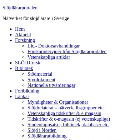
Slöjdlärarportalen
Nätverket för slöjdlärare i Sverige
Hem
Aktuellt
Forskning
Lic.- Doktorsavhandlingar
Forskarintervjuer från Slöjdlärarportalen
Vetenskapliga artiklar
SLÖJDforsk
Bibliotek
Stödmaterial
Styrdokument
Nationella utvärderingar
Fortbildning
Länkar
Myndigheter & Organisationer
Slöjdrelaterat – nätverk, fb-grupper etc.
Vetenskapliga tidskrifter & e-magasin
Tidskrifter & e-magasin (ej vetenskapliga)
Studentuppsatser, bibliotek, databaser etc.
Slöjd i Norden
Slöjdlärarutbildning