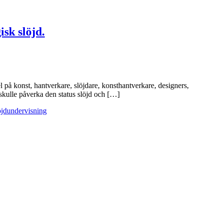
sk slöjd.
l på konst, hantverkare, slöjdare, konsthantverkare, designers,
 skulle påverka den status slöjd och […]
öjdundervisning