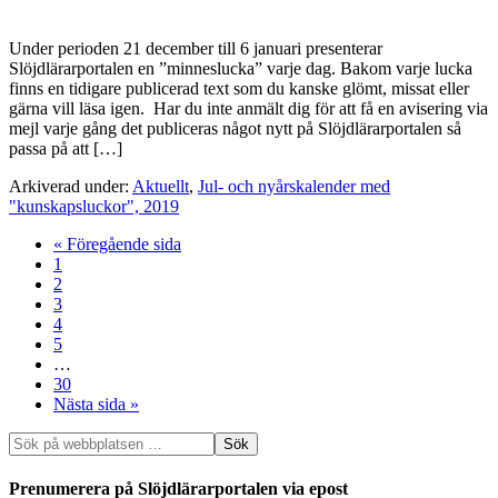
Under perioden 21 december till 6 januari presenterar
Slöjdlärarportalen en ”minneslucka” varje dag. Bakom varje lucka
finns en tidigare publicerad text som du kanske glömt, missat eller
gärna vill läsa igen. Har du inte anmält dig för att få en avisering via
mejl varje gång det publiceras något nytt på Slöjdlärarportalen så
passa på att […]
Arkiverad under:
Aktuellt
,
Jul- och nyårskalender med
"kunskapsluckor", 2019
« Föregående sida
1
2
3
4
5
…
30
Nästa sida »
Prenumerera på Slöjdlärarportalen via epost