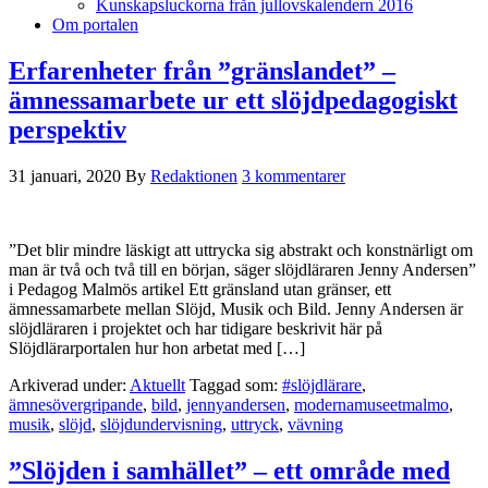
Kunskapsluckorna från jullovskalendern 2016
Om portalen
Erfarenheter från ”gränslandet” –
ämnessamarbete ur ett slöjdpedagogiskt
perspektiv
31 januari, 2020
By
Redaktionen
3 kommentarer
”Det blir mindre läskigt att uttrycka sig abstrakt och konstnärligt om
man är två och två till en början, säger slöjdläraren Jenny Andersen”
i Pedagog Malmös artikel Ett gränsland utan gränser, ett
ämnessamarbete mellan Slöjd, Musik och Bild. Jenny Andersen är
slöjdläraren i projektet och har tidigare beskrivit här på
Slöjdlärarportalen hur hon arbetat med […]
Arkiverad under:
Aktuellt
Taggad som:
#slöjdlärare
,
ämnesövergripande
,
bild
,
jennyandersen
,
modernamuseetmalmo
,
musik
,
slöjd
,
slöjdundervisning
,
uttryck
,
vävning
”Slöjden i samhället” – ett område med