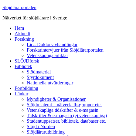
Slöjdlärarportalen
Nätverket för slöjdlärare i Sverige
Hem
Aktuellt
Forskning
Lic.- Doktorsavhandlingar
Forskarintervjuer från Slöjdlärarportalen
Vetenskapliga artiklar
SLÖJDforsk
Bibliotek
Stödmaterial
Styrdokument
Nationella utvärderingar
Fortbildning
Länkar
Myndigheter & Organisationer
Slöjdrelaterat – nätverk, fb-grupper etc.
Vetenskapliga tidskrifter & e-magasin
Tidskrifter & e-magasin (ej vetenskapliga)
Studentuppsatser, bibliotek, databaser etc.
Slöjd i Norden
Slöjdlärarutbildning