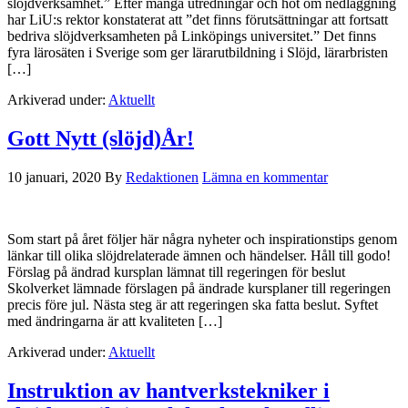
slöjdverksamhet.” Efter många utredningar och hot om nedläggning
har LiU:s rektor konstaterat att ”det finns förutsättningar att fortsatt
bedriva slöjdverksamheten på Linköpings universitet.” Det finns
fyra lärosäten i Sverige som ger lärarutbildning i Slöjd, lärarbristen
[…]
Arkiverad under:
Aktuellt
Gott Nytt (slöjd)År!
10 januari, 2020
By
Redaktionen
Lämna en kommentar
Som start på året följer här några nyheter och inspirationstips genom
länkar till olika slöjdrelaterade ämnen och händelser. Håll till godo!
Förslag på ändrad kursplan lämnat till regeringen för beslut
Skolverket lämnade förslagen på ändrade kursplaner till regeringen
precis före jul. Nästa steg är att regeringen ska fatta beslut. Syftet
med ändringarna är att kvaliteten […]
Arkiverad under:
Aktuellt
Instruktion av hantverkstekniker i