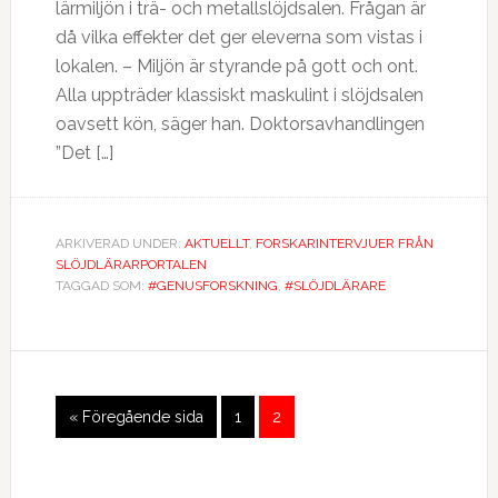
lärmiljön i trä- och metallslöjdsalen. Frågan är
då vilka effekter det ger eleverna som vistas i
lokalen. – Miljön är styrande på gott och ont.
Alla uppträder klassiskt maskulint i slöjdsalen
oavsett kön, säger han. Doktorsavhandlingen
”Det […]
ARKIVERAD UNDER:
AKTUELLT
,
FORSKARINTERVJUER FRÅN
SLÖJDLÄRARPORTALEN
TAGGAD SOM:
#GENUSFORSKNING
,
#SLÖJDLÄRARE
« Föregående sida
1
2