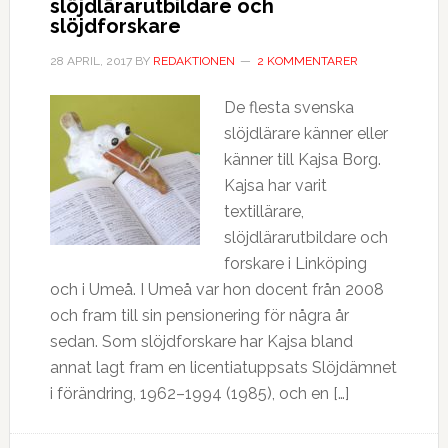
slöjdlärarutbildare och
slöjdforskare
28 APRIL, 2017
BY
REDAKTIONEN
2 KOMMENTARER
De flesta svenska
slöjdlärare känner eller
känner till Kajsa Borg.
Kajsa har varit
textillärare,
slöjdlärarutbildare och
forskare i Linköping
och i Umeå. I Umeå var hon docent från 2008
och fram till sin pensionering för några år
sedan. Som slöjdforskare har Kajsa bland
annat lagt fram en licentiatuppsats Slöjdämnet
i förändring, 1962–1994 (1985), och en […]