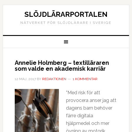
SLÖJDLÄRARPORTALEN
NÄTVERKET FÖR SLÖJDLÄRARE I SVERIGE
Annelie Holmberg – textilläraren
som valde en akademisk karriär
12 MAJ, 2017
BY
REDAKTIONEN
1 KOMMENTAR
”Med risk för att
provocera anser jag att
dagens barn behöver
färre digitala
hjälpmedel och mer
övning av motorik