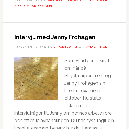
ARKIVERAD UNDER:
AKTUELLT
,
FORSKARINTERVJUER FRÅN
SLÖJDLÄRARPORTALEN
Intervju med Jenny Frohagen
18 NOVEMBER, 2016
BY
REDAKTIONEN
1 KOMMENTAR
Som vi tidigare skrivit
om här på
Slöjdlärarportalen tog
Jenny Frohagen sin
licentiatexamen i
oktober. Nu ställs
också några
intervjufrågor till Jenny om hennes arbete före
och efter lic.avhandlingen. Du har nyss tagit din
licentiatexamen, beskriv hur det kännas: –