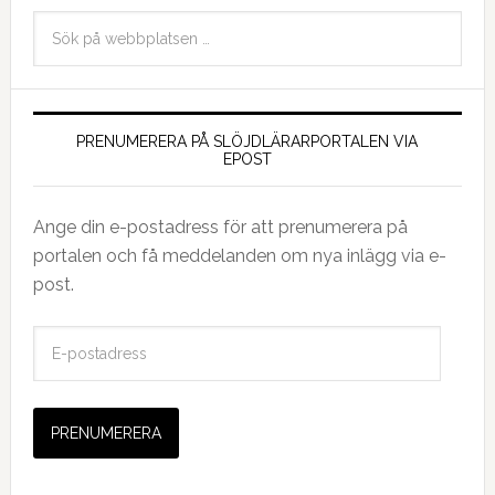
PRENUMERERA PÅ SLÖJDLÄRARPORTALEN VIA
EPOST
Ange din e-postadress för att prenumerera på
portalen och få meddelanden om nya inlägg via e-
post.
E
-
p
o
s
t