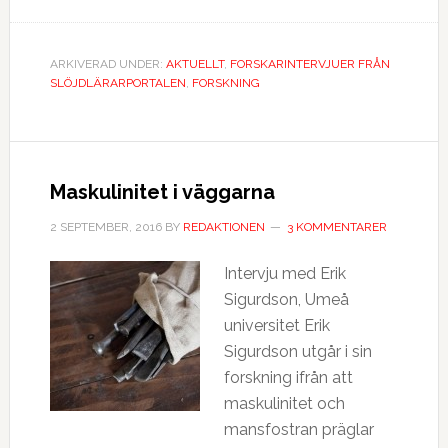
ARKIVERAD UNDER:
AKTUELLT
,
FORSKARINTERVJUER FRÅN
SLÖJDLÄRARPORTALEN
,
FORSKNING
Maskulinitet i väggarna
2 SEPTEMBER, 2016
BY
REDAKTIONEN
3 KOMMENTARER
Intervju med Erik
Sigurdson, Umeå
universitet Erik
Sigurdson utgår i sin
forskning ifrån att
maskulinitet och
mansfostran präglar