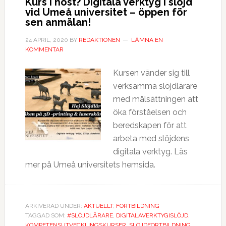
Kurs i höst? Digitala verktyg i slöjd
vid Umeå universitet – öppen för
sen anmälan!
24 APRIL, 2020
BY
REDAKTIONEN
LÄMNA EN
KOMMENTAR
Kursen vänder sig till
verksamma slöjdlärare
med målsättningen att
öka förståelsen och
beredskapen för att
arbeta med slöjdens
digitala verktyg. Läs
mer på Umeå universitets hemsida.
ARKIVERAD UNDER:
AKTUELLT
,
FORTBILDNING
TAGGAD SOM:
#SLÖJDLÄRARE
,
DIGITALAVERKTYGISLÖJD
,
KOMPETENSUTVECKLINGSKURSER
,
SLÖJDFORTBILDNING
,