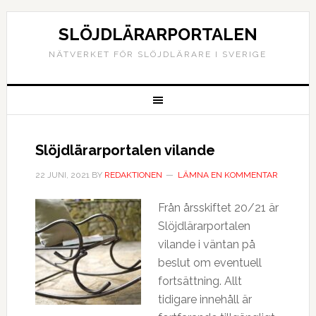
SLÖJDLÄRARPORTALEN
NÄTVERKET FÖR SLÖJDLÄRARE I SVERIGE
Slöjdlärarportalen vilande
22 JUNI, 2021
BY
REDAKTIONEN
LÄMNA EN KOMMENTAR
Från årsskiftet 20/21 är
Slöjdlärarportalen
vilande i väntan på
beslut om eventuell
fortsättning. Allt
tidigare innehåll är