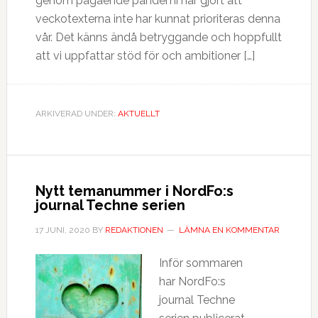
genom pågående pandemi har gjort att
veckotexterna inte har kunnat prioriteras denna
vår. Det känns ändå betryggande och hoppfullt
att vi uppfattar stöd för och ambitioner […]
ARKIVERAD UNDER:
AKTUELLT
Nytt temanummer i NordFo:s
journal Techne serien
17 JUNI, 2020
BY
REDAKTIONEN
LÄMNA EN KOMMENTAR
Inför sommaren
har NordFo:s
journal Techne