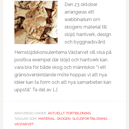
Den 23 oktober
arrangeras ett
webbinarium om
skogens material till
slöjd, hantverk, design
och byggnadsvård.
Hemslöjdskonsulenterna Västarvet vill visa på
positiva exempel där slöjd och hantverk kan
vara bra för både skog och människor. ”I ett
gränsöverskridande möte hoppas vi att nya
idéer kan ta form och att nya samarbeten kan
uppstå.” Ta del av […]
ARKIVERAD UNDER:
AKTUELLT
,
FORTBILDNING
TAGGAD SOM:
MATERIAL
,
SKOGEN
,
SLÖJDFORTBILDNING
,
VÄSTARVET