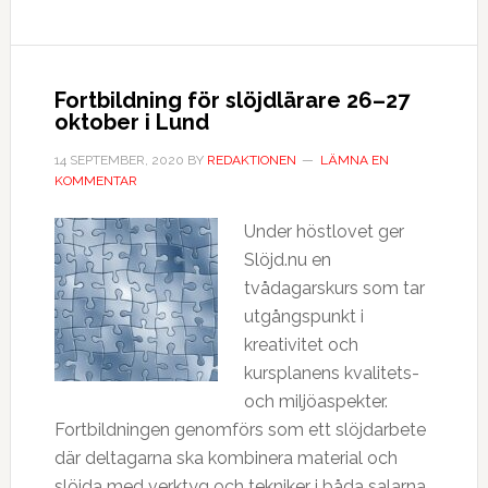
Fortbildning för slöjdlärare 26–27
oktober i Lund
14 SEPTEMBER, 2020
BY
REDAKTIONEN
LÄMNA EN
KOMMENTAR
Under höstlovet ger
Slöjd.nu en
tvådagarskurs som tar
utgångspunkt i
kreativitet och
kursplanens kvalitets-
och miljöaspekter.
Fortbildningen genomförs som ett slöjdarbete
där deltagarna ska kombinera material och
slöjda med verktyg och tekniker i båda salarna.