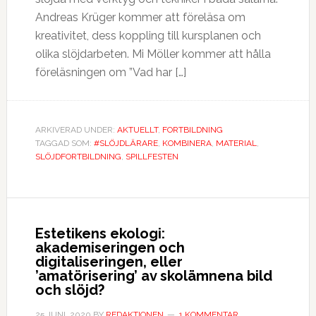
Andreas Krüger kommer att föreläsa om
kreativitet, dess koppling till kursplanen och
olika slöjdarbeten. Mi Möller kommer att hålla
föreläsningen om ”Vad har […]
ARKIVERAD UNDER:
AKTUELLT
,
FORTBILDNING
TAGGAD SOM:
#SLÖJDLÄRARE
,
KOMBINERA
,
MATERIAL
,
SLÖJDFORTBILDNING
,
SPILLFESTEN
Estetikens ekologi:
akademiseringen och
digitaliseringen, eller
’amatörisering’ av skolämnena bild
och slöjd?
25 JUNI, 2020
BY
REDAKTIONEN
1 KOMMENTAR