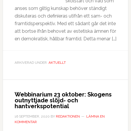
skolstart och vad som
anses som giltig kunskap behöver ständigt
diskuteras och definieras utifrån ett sam- och
framtidsperspektiv. Med ett sådant går det inte
att bortse ifrån behovet av estetiska ämnen för
en demokratisk, hållbar framtid. Detta menar […]
ARKIVERAD UNDER:
AKTUELLT
Webbinarium 23 oktober: Skogens
outnyttjade slöjd- och
hantverkspotential
16 SEPTEMBER, 2020
BY
REDAKTIONEN
LÄMNA EN
KOMMENTAR