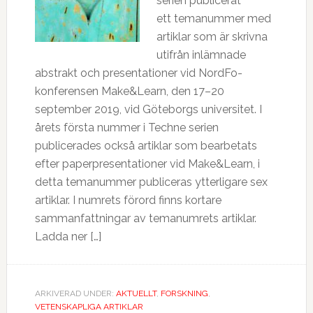
serien publicerat
ett temanummer med
artiklar som är skrivna
utifrån inlämnade
abstrakt och presentationer vid NordFo-
konferensen Make&Learn, den 17–20
september 2019, vid Göteborgs universitet. I
årets första nummer i Techne serien
publicerades också artiklar som bearbetats
efter paperpresentationer vid Make&Learn, i
detta temanummer publiceras ytterligare sex
artiklar. I numrets förord finns kortare
sammanfattningar av temanumrets artiklar.
Ladda ner […]
ARKIVERAD UNDER:
AKTUELLT
,
FORSKNING
,
VETENSKAPLIGA ARTIKLAR