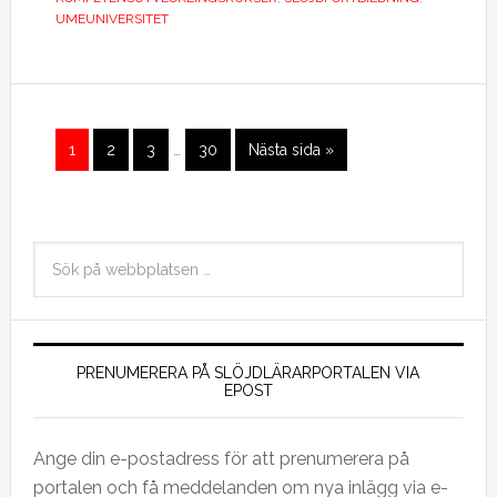
UMEUNIVERSITET
1
2
3
…
30
Nästa sida »
PRENUMERERA PÅ SLÖJDLÄRARPORTALEN VIA
EPOST
Ange din e-postadress för att prenumerera på
portalen och få meddelanden om nya inlägg via e-