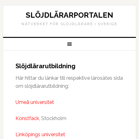
SLÖJDLÄRARPORTALEN
NÄTVERKET FÖR SLÖJDLÄRARE I SVERIGE
Slöjdlärarutbildning
Här hittar du länkar till respektive lärosätes sida
om slöjdlärarutbildning:
Umeå universitet
Konstfack
, Stockholm
Linköpings universitet