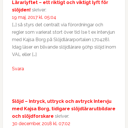
Lärarlyftet – ett riktigt och viktigt lyft för
slöjden!
skriver:
19 maj, 2017 kl. 05:04
[…] så styrs det centralt via förordningar och
regler som varierat stort över tid (se t ex intervjun
med Kajsa Borg på Slöjdlärarportalen 170428).
Idag läser en blivande slöjdlärare 90hp slöjd inom
VAL eller […]
Svara
Slöjd – Intryck, uttryck och avtryck Intervju
med Kajsa Borg, tidigare slöjdlärarutbildare
och slöjdforskare
skriver:
30 december, 2018 kl. 07:02