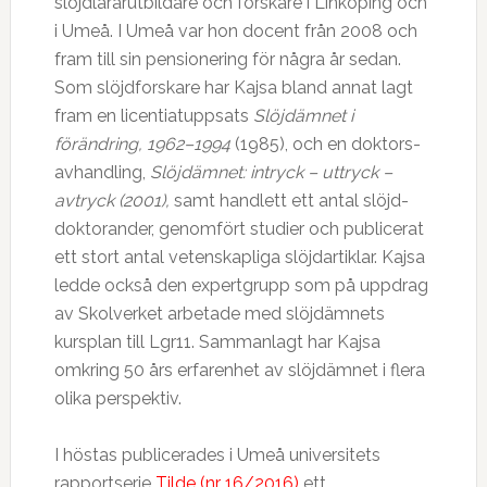
slöjdlärarutbildare och forskare i Linköping och
i Umeå. I Umeå var hon docent från 2008 och
fram till sin pensionering för några år sedan.
Som slöjdforskare har Kajsa bland annat lagt
fram en licentiatuppsats
Slöjdämnet i
förändring, 1962–1994
(1985), och en doktors­
avhandling,
Slöjdämnet: intryck – uttryck –
avtryck (2001),
samt handlett ett antal slöjd­
doktorander, genomfört studier och publicerat
ett stort antal vetenskapliga slöjdartiklar. Kajsa
ledde också den expertgrupp som på uppdrag
av Skolverket arbetade med slöjdämnets
kursplan till Lgr11. Sammanlagt har Kajsa
omkring 50 års erfarenhet av slöjdämnet i flera
olika perspektiv.
I höstas publicerades i Umeå universitets
rapportserie
Tilde (nr 16/2016)
ett