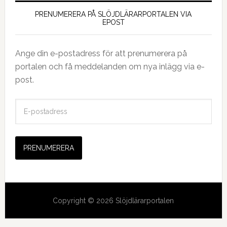
PRENUMERERA PÅ SLÖJDLÄRARPORTALEN VIA
EPOST
Ange din e-postadress för att prenumerera på
portalen och få meddelanden om nya inlägg via e-
post.
E
-
p
o
s
t
a
d
Copyright © 2026 Slöjdlärarportalen
r
e