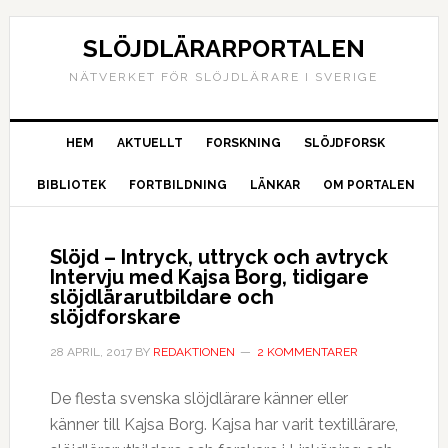
SLÖJDLÄRARPORTALEN
NÄTVERKET FÖR SLÖJDLÄRARE I SVERIGE
HEM
AKTUELLT
FORSKNING
SLÖJDFORSK
BIBLIOTEK
FORTBILDNING
LÄNKAR
OM PORTALEN
Slöjd – Intryck, uttryck och avtryck
Intervju med Kajsa Borg, tidigare
slöjdlärarutbildare och
slöjdforskare
28 APRIL, 2017
BY
REDAKTIONEN
2 KOMMENTARER
De flesta svenska slöjdlärare känner eller
känner till Kajsa Borg. Kajsa har varit textillärare,