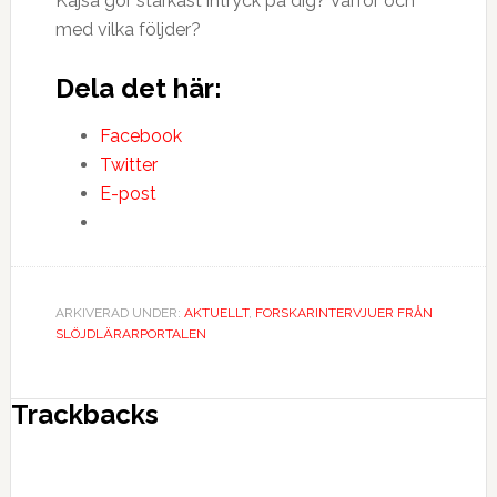
Kajsa gör starkast intryck på dig? Varför och
med vilka följder?
Dela det här:
Facebook
Twitter
E-post
ARKIVERAD UNDER:
AKTUELLT
,
FORSKARINTERVJUER FRÅN
SLÖJDLÄRARPORTALEN
Trackbacks