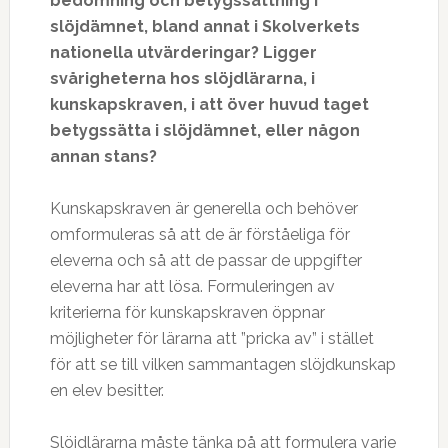
bedömning och betygssättning i
slöjdämnet, bland annat i Skolverkets
nationella utvärderingar? Ligger
svårigheterna hos slöjdlärarna, i
kunskapskraven, i att över huvud taget
betygssätta i slöjdämnet, eller någon
annan stans?
Kunskapskraven är generella och behöver
omformuleras så att de är förståeliga för
eleverna och så att de passar de uppgifter
eleverna har att lösa. Formuleringen av
kriterierna för kunskapskraven öppnar
möjligheter för lärarna att ”pricka av” i stället
för att se till vilken sammantagen slöjdkunskap
en elev besitter.
Slöjdlärarna måste tänka på att formulera varje