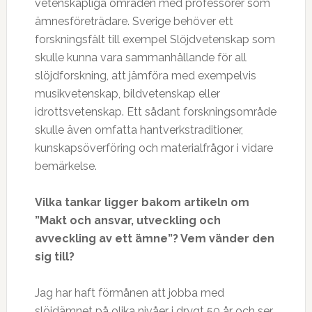
vetenskapliga områden med professorer som
ämnesföreträdare. Sverige behöver ett
forskningsfält till exempel Slöjdvetenskap som
skulle kunna vara sammanhållande för all
slöjdforskning, att jämföra med exempelvis
musikvetenskap, bildvetenskap eller
idrottsvetenskap. Ett sådant forskningsområde
skulle även omfatta hantverkstraditioner,
kunskapsöverföring och materialfrågor i vidare
bemärkelse.
Vilka tankar ligger bakom artikeln om
”Makt och ansvar, utveckling och
avveckling av ett ämne”? Vem vänder den
sig till?
Jag har haft förmånen att jobba med
slöjdämnet på olika nivåer i drygt 50 år och ser