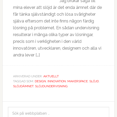
”Jag brukar säga till
mina elever att slöjd är det enda ämnet där de
får tänka självständigt och lösa svårigheter
själva eftersom det inte finns någon färdig
lösning på problemet. En sådan undervisning
resulterar i många olika typer av lösningar,
precis som i verkligheten i den värld
innovatören, utvecklaren, designern och alla vi
andra lever […]
ARKIVERAD UNDER:
AKTUELLT
TAGGAD SOM:
DESIGN
,
INNOVATION
,
MAKERSPACE
,
SLÖJD
,
SLÖJDÄMNET
,
SLÖJDUNDERVISNING