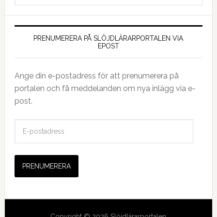
PRENUMERERA PÅ SLÖJDLÄRARPORTALEN VIA
EPOST
Ange din e-postadress för att prenumerera på
portalen och få meddelanden om nya inlägg via e-
post.
E
-
p
o
s
t
a
d
Copyright © 2026 Slöjdlärarportalen