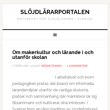
SLÖJDLÄRARPORTALEN
NÄTVERKET FÖR SLÖJDLÄRARE I SVERIGE
Om makerkultur och lärande i och
utanför skolan
1 FEBRUARI, 2019
BY
REDAKTIONEN
1 KOMMENTAR
I arbetslivet och inom
pedagogiken pratas det ibland om informella
lärandemiljöer utanför de vanliga skolorna,
platser och sammanhang där människor lär sig
tillsammans och kultiverar sina intressen. I
Sverige finns en lång tradition av studieförbund