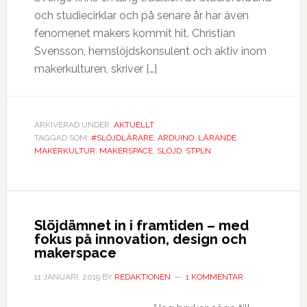
och studiecirklar och på senare år har även
fenomenet makers kommit hit. Christian
Svensson, hemslöjdskonsulent och aktiv inom
makerkulturen, skriver […]
ARKIVERAD UNDER:
AKTUELLT
TAGGAD SOM:
#SLÖJDLÄRARE
,
ARDUINO
,
LÄRANDE
,
MAKERKULTUR
,
MAKERSPACE
,
SLÖJD
,
STPLN
Slöjdämnet in i framtiden – med
fokus på innovation, design och
makerspace
11 JANUARI, 2019
BY
REDAKTIONEN
1 KOMMENTAR