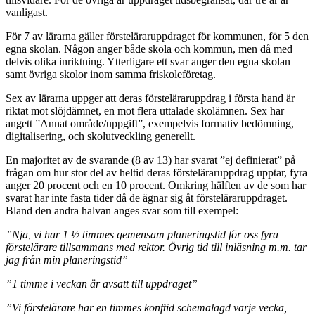
vanligast.
För 7 av lärarna gäller försteläraruppdraget för kommunen, för 5 den
egna skolan. Någon anger både skola och kommun, men då med
delvis olika inriktning. Ytterligare ett svar anger den egna skolan
samt övriga skolor inom samma friskoleföretag.
Sex av lärarna uppger att deras försteläraruppdrag i första hand är
riktat mot slöjdämnet, en mot flera uttalade skolämnen. Sex har
angett ”Annat område/uppgift”, exempelvis formativ bedömning,
digitalisering, och skolutveckling generellt.
En majoritet av de svarande (8 av 13) har svarat ”ej definierat” på
frågan om hur stor del av heltid deras försteläraruppdrag upptar, fyra
anger 20 procent och en 10 procent. Omkring hälften av de som har
svarat har inte fasta tider då de ägnar sig åt försteläraruppdraget.
Bland den andra halvan anges svar som till exempel:
”Nja, vi har 1 ½ timmes gemensam planeringstid för oss fyra
förstelärare tillsammans med rektor. Övrig tid till inläsning m.m. tar
jag från min planeringstid”
”1 timme i veckan är avsatt till uppdraget”
”Vi förstelärare har en timmes konftid schemalagd varje vecka,