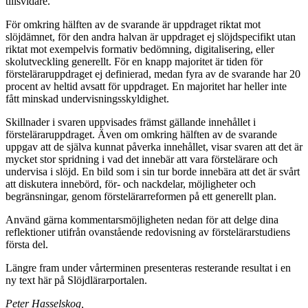
tillsvidare.
För omkring hälften av de svarande är uppdraget riktat mot
slöjdämnet, för den andra halvan är uppdraget ej slöjdspecifikt utan
riktat mot exempelvis formativ bedömning, digitalisering, eller
skolutveckling generellt. För en knapp majoritet är tiden för
försteläraruppdraget ej definierad, medan fyra av de svarande har 20
procent av heltid avsatt för uppdraget. En majoritet har heller inte
fått minskad undervisningsskyldighet.
Skillnader i svaren uppvisades främst gällande innehållet i
försteläraruppdraget. Även om omkring hälften av de svarande
uppgav att de själva kunnat påverka innehållet, visar svaren att det är
mycket stor spridning i vad det innebär att vara förstelärare och
undervisa i slöjd. En bild som i sin tur borde innebära att det är svårt
att diskutera innebörd, för- och nackdelar, möjligheter och
begränsningar, genom förstelärarreformen på ett generellt plan.
Använd gärna kommentarsmöjligheten nedan för att delge dina
reflektioner utifrån ovanstående redovisning av förstelärarstudiens
första del.
Längre fram under vårterminen presenteras resterande resultat i en
ny text här på Slöjdlärarportalen.
Peter Hasselskog,