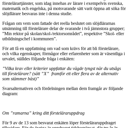
förstelärartjänster, som idag innehas av lärare i exempelvis svenska,
matematik och engelska, på motsvarande sätt varit öppna att söka för
slöjdlärare besvaras inte i denna studie.
Frågan om vem som fattade det reella beslutet om slöjdlärarnas
utnämning till förstelärare delar de svarande i två jämnstora grupper;
”Min rektor på skolan/skol-/rektorsområdet”, respektive ”Skol- eller
utbildningschef i kommunen”.
För att få en uppfattning om vad som krävs för att bli förstelärare,
och vilka egenskaper, förmågor eller erfarenheter som är väsentliga i
urvalet, ställdes följande fråga i enkäten:
”Vilka krav eller kriterier uppfattar du vägde tyngst när du utsågs
till förstelärare? (sätt ”X” framför ett eller flera av de alternativ
som stämmer bäst)”
Svarsalternativen och fördelningen mellan dem framgår av följande
diagram:
Om ”ramarna” kring ditt försteläraruppdrag
För 9 av de 13 som besvarat enkäten löper försteläraruppdraget
tillsvidare. För de övriga är uppdraget tidsbegränsat, där tre år är