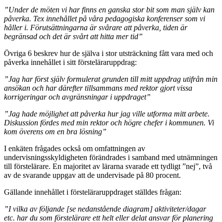
”Under de möten vi har finns en ganska stor bit som man själv kan
påverka. Tex innehållet på våra pedagogiska konferenser som vi
håller i. Förutsättningarna är svårare att påverka, tiden är
begränsad och det är svårt att hitta mer tid”
Övriga 6 beskrev hur de själva i stor utsträckning fått vara med och
påverka innehållet i sitt försteläraruppdrag:
”Jag har först själv formulerat grunden till mitt uppdrag utifrån min
ansökan och har därefter tillsammans med rektor gjort vissa
korrigeringar och avgränsningar i uppdraget”
”Jag hade möjlighet att påverka hur jag ville utforma mitt arbete.
Diskussion fördes med min rektor och högre chefer i kommunen. Vi
kom överens om en bra lösning”
I enkäten frågades också om omfattningen av
undervisningsskyldigheten förändrades i samband med utnämningen
till förstelärare. En majoritet av lärarna svarade ett tydligt ”nej”, två
av de svarande uppgav att de undervisade på 80 procent.
Gällande innehållet i försteläraruppdraget ställdes frågan:
”I vilka av följande [se nedanstående diagram] aktiviteter/dagar
etc. har du som förstelärare ett helt eller delat ansvar för planering