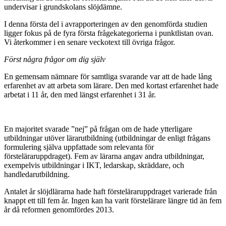
undervisar i grundskolans slöjdämne.
I denna första del i avrapporteringen av den genomförda studien
ligger fokus på de fyra första frågekategorierna i punktlistan ovan.
Vi återkommer i en senare veckotext till övriga frågor.
Först några frågor om dig själv
En gemensam nämnare för samtliga svarande var att de hade lång
erfarenhet av att arbeta som lärare. Den med kortast erfarenhet hade
arbetat i 11 år, den med längst erfarenhet i 31 år.
En majoritet svarade ”nej” på frågan om de hade ytterligare
utbildningar utöver lärarutbildning (utbildningar de enligt frågans
formulering själva uppfattade som relevanta för
försteläraruppdraget). Fem av lärarna angav andra utbildningar,
exempelvis utbildningar i IKT, ledarskap, skräddare, och
handledarutbildning.
Antalet år slöjdlärarna hade haft försteläraruppdraget varierade från
knappt ett till fem år. Ingen kan ha varit förstelärare längre tid än fem
år då reformen genomfördes 2013.