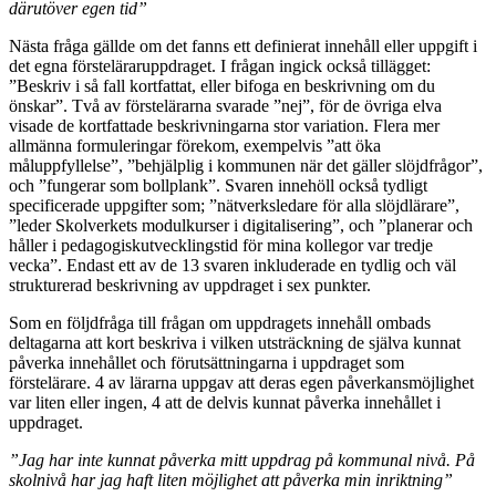
därutöver egen tid”
Nästa fråga gällde om det fanns ett definierat innehåll eller uppgift i
det egna försteläraruppdraget. I frågan ingick också tillägget:
”Beskriv i så fall kortfattat, eller bifoga en beskrivning om du
önskar”. Två av förstelärarna svarade ”nej”, för de övriga elva
visade de kortfattade beskrivningarna stor variation. Flera mer
allmänna formuleringar förekom, exempelvis ”att öka
måluppfyllelse”, ”behjälplig i kommunen när det gäller slöjdfrågor”,
och ”fungerar som bollplank”. Svaren innehöll också tydligt
specificerade uppgifter som; ”nätverksledare för alla slöjdlärare”,
”leder Skolverkets modulkurser i digitalisering”, och ”planerar och
håller i pedagogiskutvecklingstid för mina kollegor var tredje
vecka”. Endast ett av de 13 svaren inkluderade en tydlig och väl
strukturerad beskrivning av uppdraget i sex punkter.
Som en följdfråga till frågan om uppdragets innehåll ombads
deltagarna att kort beskriva i vilken utsträckning de själva kunnat
påverka innehållet och förutsättningarna i uppdraget som
förstelärare. 4 av lärarna uppgav att deras egen påverkansmöjlighet
var liten eller ingen, 4 att de delvis kunnat påverka innehållet i
uppdraget.
”Jag har inte kunnat påverka mitt uppdrag på kommunal nivå. På
skolnivå har jag haft liten möjlighet att påverka min inriktning”