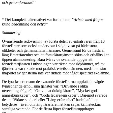
och genomförande?”
* Det kompletta alternativet var formulerat:
”Arbete med frågor
kring bedömning och betyg”
Summering
Ovanstående redovisning, av första delen av enkätsvaren från 13
förstelärare som också undervisar i slöjd, visar på både stora
olikheter och gemensamma nämnare. Gemensamt för de flesta är
lång lärarerfarenhet och att förstelärartjänsten sökts och erhållits i en
öppen utannonsering. Bara två av de svarande uppger att
förstelärartjänsten i utlysningen var riktad mot slöjdämnet, två av
tjänsterna var riktade mot praktisk-estetiska ämnen, medan en stor
majoritet av tjänsterna inte var riktade mot något specifikt skolämne.
De fyra kriterier som de svarande förstelärarna uppfattade vägde
tyngst när de erhöll sina tjänster var: ”Drivande i olika
utvecklingsfrågor”, ”Omvittnat duktig lärare”, ”Mycket goda
ämneskunskaper”, och ”Goda ledaregenskaper”. Däremot svarade
de att ”Vidare studier” eller ”Lång erfarenhet” hade haft liten
betydelse – även om lång lärarfarenhet kan sägas känneteckna
samtliga svarande. För de flesta löper försteläraruppdraget