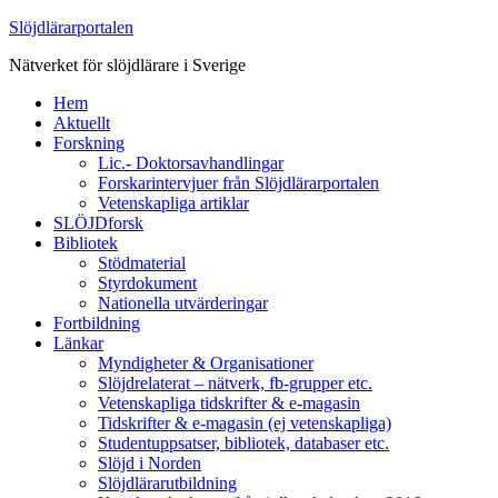
Slöjdlärarportalen
Nätverket för slöjdlärare i Sverige
Hem
Aktuellt
Forskning
Lic.- Doktorsavhandlingar
Forskarintervjuer från Slöjdlärarportalen
Vetenskapliga artiklar
SLÖJDforsk
Bibliotek
Stödmaterial
Styrdokument
Nationella utvärderingar
Fortbildning
Länkar
Myndigheter & Organisationer
Slöjdrelaterat – nätverk, fb-grupper etc.
Vetenskapliga tidskrifter & e-magasin
Tidskrifter & e-magasin (ej vetenskapliga)
Studentuppsatser, bibliotek, databaser etc.
Slöjd i Norden
Slöjdlärarutbildning