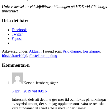
Universitetslektor vid slöjdlärarutbildningen på HDK vid Göteborgs
universitet
Dela det här:
Facebook
Twitter
E-post
Arkiverad under:
Aktuellt
Taggad som:
#slöjdlärare
,
förstelärare
,
förstelärareislöjd
,
försteläraruppdrag
Kommentarer
Kerstin Jernberg
säger
5 april, 2019 vid 09:16
Intressant, dels att det inte ges mer tid och fokus på tolkningar
av styrdokument, der som jag uppfattar som svåraste och ska
vara fundamentet i vårt arbete med undervisning