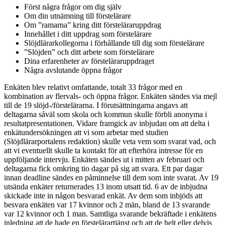
Först några frågor om dig själv
Om din utnämning till förstelärare
Om ”ramarna” kring ditt försteläraruppdrag
Innehållet i ditt uppdrag som förstelärare
Slöjdlärarkollegorna i förhållande till dig som förstelärare
”Slöjden” och ditt arbete som förstelärare
Dina erfarenheter av försteläraruppdraget
Några avslutande öppna frågor
Enkäten blev relativt omfattande, totalt 33 frågor med en
kombination av flervals- och öppna frågor. Enkäten sändes via mejl
till de 19 slöjd-/förstelärarna. I förutsättningarna angavs att
deltagarna såväl som skola och kommun skulle förbli anonyma i
resultatpresentationen. Vidare framgick av inbjudan om att delta i
enkätundersökningen att vi som arbetar med studien
(Slöjdlärarportalens redaktion) skulle veta vem som svarat vad, och
att vi eventuellt skulle ta kontakt för att efterhöra intresse för en
uppföljande intervju. Enkäten sändes ut i mitten av februari och
deltagarna fick omkring tio dagar på sig att svara. Ett par dagar
innan deadline sändes en påminnelse till dem som inte svarat. Av 19
utsända enkäter returnerades 13 inom utsatt tid. 6 av de inbjudna
skickade inte in någon besvarad enkät. Av dem som inbjöds att
besvara enkäten var 17 kvinnor och 2 män, bland de 13 svarande
var 12 kvinnor och 1 man. Samtliga svarande bekräftade i enkätens
inledning att de hade en förstelärartjänst och att de helt eller delvis