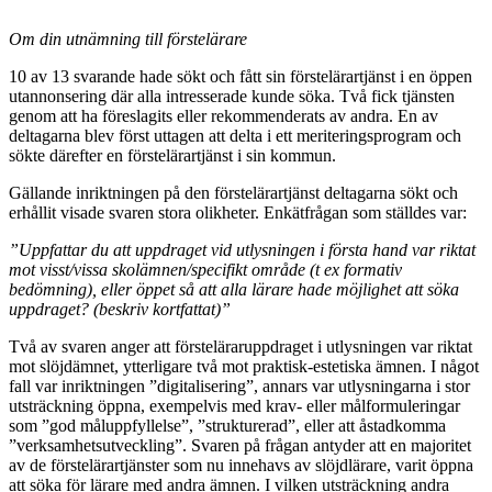
Om din utnämning till förstelärare
10 av 13 svarande hade sökt och fått sin förstelärartjänst i en öppen
utannonsering där alla intresserade kunde söka. Två fick tjänsten
genom att ha föreslagits eller rekommenderats av andra. En av
deltagarna blev först uttagen att delta i ett meriteringsprogram och
sökte därefter en förstelärartjänst i sin kommun.
Gällande inriktningen på den förstelärartjänst deltagarna sökt och
erhållit visade svaren stora olikheter. Enkätfrågan som ställdes var:
”Uppfattar du att uppdraget vid utlysningen i första hand var riktat
mot visst/vissa skolämnen/specifikt område (t ex formativ
bedömning), eller öppet så att alla lärare hade möjlighet att söka
uppdraget? (beskriv kortfattat)”
Två av svaren anger att försteläraruppdraget i utlysningen var riktat
mot slöjdämnet, ytterligare två mot praktisk-estetiska ämnen. I något
fall var inriktningen ”digitalisering”, annars var utlysningarna i stor
utsträckning öppna, exempelvis med krav- eller målformuleringar
som ”god måluppfyllelse”, ”strukturerad”, eller att åstadkomma
”verksamhetsutveckling”. Svaren på frågan antyder att en majoritet
av de förstelärartjänster som nu innehavs av slöjdlärare, varit öppna
att söka för lärare med andra ämnen. I vilken utsträckning andra