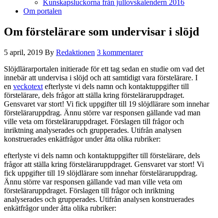
Kunskapsluckorna från jullovskalendern 2016
Om portalen
Om förstelärare som undervisar i slöjd
5 april, 2019
By
Redaktionen
3 kommentarer
Slöjdlärarportalen initierade för ett tag sedan en studie om vad det
innebär att undervisa i slöjd och att samtidigt vara förstelärare. I
en
veckotext
efterlyste vi dels namn och kontaktuppgifter till
förstelärare, dels frågor att ställa kring försteläraruppdraget.
Gensvaret var stort! Vi fick uppgifter till 19 slöjdlärare som innehar
försteläraruppdrag. Ännu större var responsen gällande vad man
ville veta om försteläraruppdraget. Förslagen till frågor och
inriktning analyserades och grupperades. Utifrån analysen
konstruerades enkätfrågor under åtta olika rubriker:
efterlyste vi dels namn och kontaktuppgifter till förstelärare, dels
frågor att ställa kring försteläraruppdraget. Gensvaret var stort! Vi
fick uppgifter till 19 slöjdlärare som innehar försteläraruppdrag.
Ännu större var responsen gällande vad man ville veta om
försteläraruppdraget. Förslagen till frågor och inriktning
analyserades och grupperades. Utifrån analysen konstruerades
enkätfrågor under åtta olika rubriker: