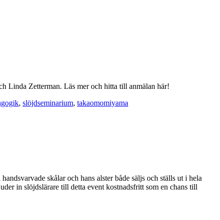
 Linda Zetterman. Läs mer och hitta till anmälan här!
agogik
,
slöjdseminarium
,
takaomomiyama
ndsvarvade skålar och hans alster både säljs och ställs ut i hela
n slöjdslärare till detta event kostnadsfritt som en chans till