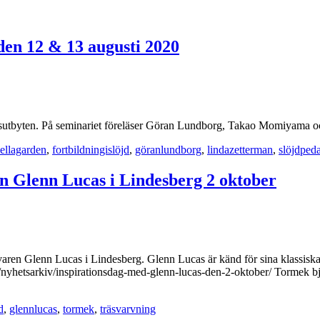
den 12 & 13 augusti 2020
sutbyten. På seminariet föreläser Göran Lundborg, Takao Momiyama och
ellagarden
,
fortbildningislöjd
,
göranlundborg
,
lindazetterman
,
slöjdped
en Glenn Lucas i Lindesberg 2 oktober
ren Glenn Lucas i Lindesberg. Glenn Lucas är känd för sina klassiska ha
etsarkiv/inspirationsdag-med-glenn-lucas-den-2-oktober/ Tormek bjuder i
d
,
glennlucas
,
tormek
,
träsvarvning