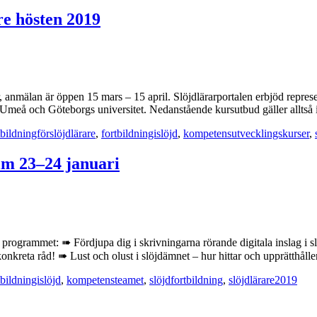
re hösten 2019
, anmälan är öppen 15 mars – 15 april. Slöjdlärarportalen erbjöd represen
Umeå och Göteborgs universitet. Nedanstående kursutbud gäller alltså 
tbildningförslöjdlärare
,
fortbildningislöjd
,
kompetensutvecklingskurser
,
lm 23–24 januari
programmet: ➠ Fördjupa dig i skrivningarna rörande digitala inslag i 
konkreta råd! ➠ Lust och olust i slöjdämnet – hur hittar och upprätthåll
tbildningislöjd
,
kompetensteamet
,
slöjdfortbildning
,
slöjdlärare2019