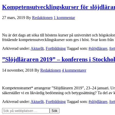
Kompetensutvecklingskurser för slöjdlära
27 mars, 2019
By
Redaktionen
1 kommentar
Nu är det dags att söka till höstens kurser på universitet och högskolor
fristående kompetensutvecklingskurser som ges i höst. Svar kom från 
Arkiverad under:
Aktuellt
,
Fortbildning
Taggad som:
#slöjdlärare
,
for
”Slöjdläraren 2019” – konferens i Stockho
14 november, 2018
By
Redaktionen
4 kommentarer
Kompetensteamet* arrangerar ”Slöjdläraren 2019”, 23–24 januari. Ur 
säkerställer vi en likvärdig bedömning och betygssättning? Ta del av 
Arkiverad under:
Aktuellt
,
Fortbildning
Taggad som:
#slöjdlärare
,
for