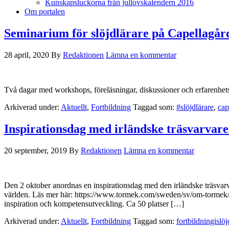
Kunskapsluckorna från jullovskalendern 2016
Om portalen
Seminarium för slöjdlärare på Capellagår
28 april, 2020
By
Redaktionen
Lämna en kommentar
Två dagar med workshops, föreläsningar, diskussioner och erfarenhet
Arkiverad under:
Aktuellt
,
Fortbildning
Taggad som:
#slöjdlärare
,
cap
Inspirationsdag med irländske träsvarvar
20 september, 2019
By
Redaktionen
Lämna en kommentar
Den 2 oktober anordnas en inspirationsdag med den irländske träsvarva
världen. Läs mer här: https://www.tormek.com/sweden/sv/om-tormek/nyh
inspiration och kompetensutveckling. Ca 50 platser […]
Arkiverad under:
Aktuellt
,
Fortbildning
Taggad som:
fortbildningislöj