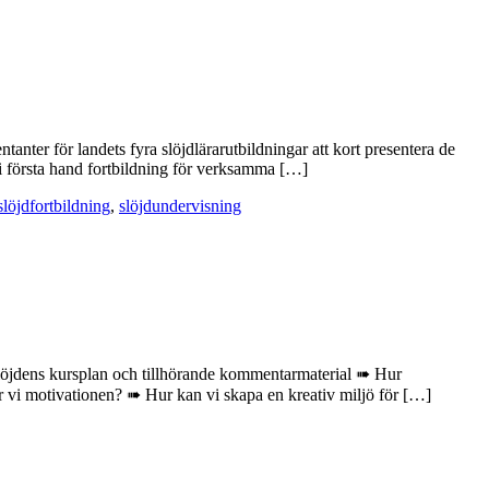
tanter för landets fyra slöjdlärarutbildningar att kort presentera de
i första hand fortbildning för verksamma […]
slöjdfortbildning
,
slöjdundervisning
slöjdens kursplan och tillhörande kommentarmaterial ➠ Hur
er vi motivationen? ➠ Hur kan vi skapa en kreativ miljö för […]