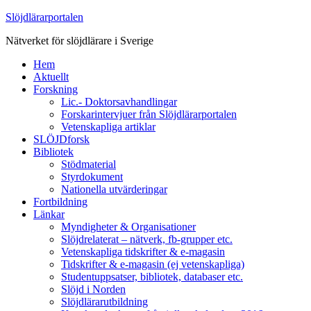
Slöjdlärarportalen
Nätverket för slöjdlärare i Sverige
Hem
Aktuellt
Forskning
Lic.- Doktorsavhandlingar
Forskarintervjuer från Slöjdlärarportalen
Vetenskapliga artiklar
SLÖJDforsk
Bibliotek
Stödmaterial
Styrdokument
Nationella utvärderingar
Fortbildning
Länkar
Myndigheter & Organisationer
Slöjdrelaterat – nätverk, fb-grupper etc.
Vetenskapliga tidskrifter & e-magasin
Tidskrifter & e-magasin (ej vetenskapliga)
Studentuppsatser, bibliotek, databaser etc.
Slöjd i Norden
Slöjdlärarutbildning