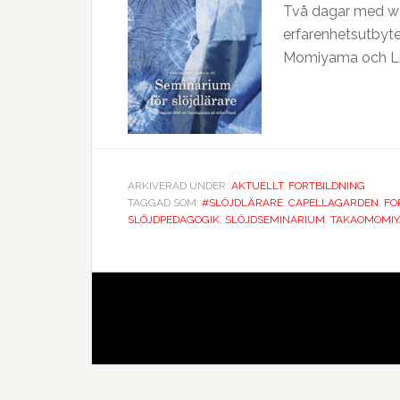
Två dagar med wor
erfarenhetsutbyte
Momiyama och Lind
ARKIVERAD UNDER:
AKTUELLT
,
FORTBILDNING
TAGGAD SOM:
#SLÖJDLÄRARE
,
CAPELLAGARDEN
,
FO
SLÖJDPEDAGOGIK
,
SLÖJDSEMINARIUM
,
TAKAOMOMI