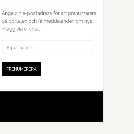
Ange din e-postadress för att prenumerera
på portalen och få meddelanden om nya
inlägg via e-post.
E
-
p
o
s
t
a
d
r
e
s
s