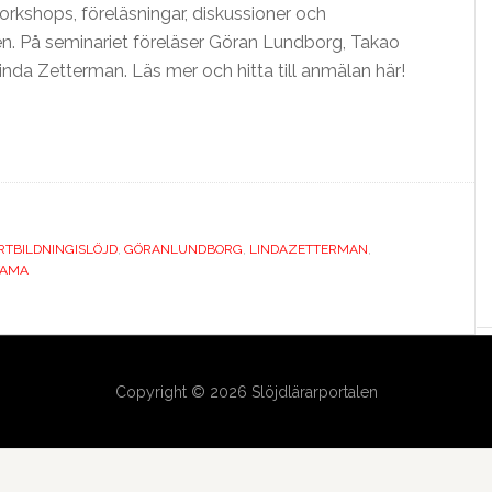
kshops, föreläsningar, diskussioner och
n. På seminariet föreläser Göran Lundborg, Takao
a Zetterman. Läs mer och hitta till anmälan här!
RTBILDNINGISLÖJD
,
GÖRANLUNDBORG
,
LINDAZETTERMAN
,
YAMA
Copyright © 2026 Slöjdlärarportalen