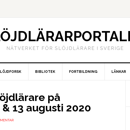
LÖJDLÄRARPORTAL
NÄTVERKET FÖR SLÖJDLÄRARE I SVERIGE
SLÖJDFORSK
BIBLIOTEK
FORTBILDNING
LÄNKAR
öjdlärare på
 & 13 augusti 2020
MMENTAR