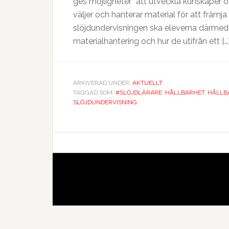
ges möjligheter ”att utveckla kunskaper
väljer och hanterar material för att främja 
slöjdundervisningen ska eleverna därmed g
materialhantering och hur de utifrån ett […
ARKIVERAD UNDER:
AKTUELLT
TAGGAD SOM:
#SLÖJDLÄRARE
,
HÅLLBARHET
,
HÅLLB
SLÖJDUNDERVISNING