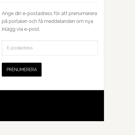
Ange din e-postadress för att prenumerera
på portalen och få meddelanden om nya
inlägg via e-post.
E
-
p
o
s
t
a
d
r
e
s
s