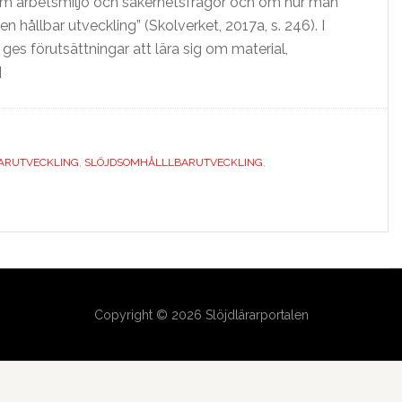
 om arbetsmiljö och säkerhetsfrågor och om hur man
en hållbar utveckling” (Skolverket, 2017a, s. 246). I
es förutsättningar att lära sig om material,
]
ARUTVECKLING
,
SLÖJDSOMHÅLLLBARUTVECKLING
,
Copyright © 2026 Slöjdlärarportalen