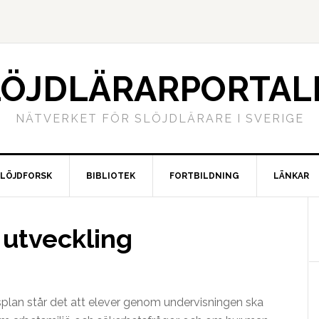
LÖJDLÄRARPORTAL
NÄTVERKET FÖR SLÖJDLÄRARE I SVERIGE
SLÖJDFORSK
BIBLIOTEK
FORTBILDNING
LÄNKAR
 utveckling
splan står det att elever genom undervisningen ska