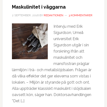
Maskulinitet i väggarna
2 SEPTEMBER, 2016
BY
REDAKTIONEN
3 KOMMENTARER
Intervju med Erik
Sigurdson, Umeå
universitet Erik
Sigurdson utgår i sin
forskning ifrån att
maskulinitet och
mansfostran präglar
lärmiljön i trä- och metallslöjdsalen. Frågan är
då vilka effekter det ger eleverna som vistas i
lokalen. – Miljön är styrande på gott och ont.
Alla uppträder klassiskt maskulint i slöjdsalen
oavsett kön, säger han. Doktorsavhandlingen
”Det […]