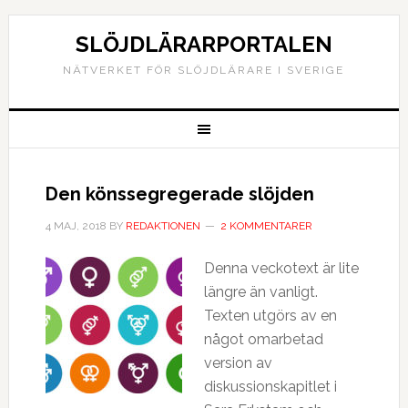
SLÖJDLÄRARPORTALEN
NÄTVERKET FÖR SLÖJDLÄRARE I SVERIGE
Den könssegregerade slöjden
4 MAJ, 2018
BY
REDAKTIONEN
2 KOMMENTARER
Denna veckotext är lite
längre än vanligt.
Texten utgörs av en
något omarbetad
version av
diskussionskapitlet i