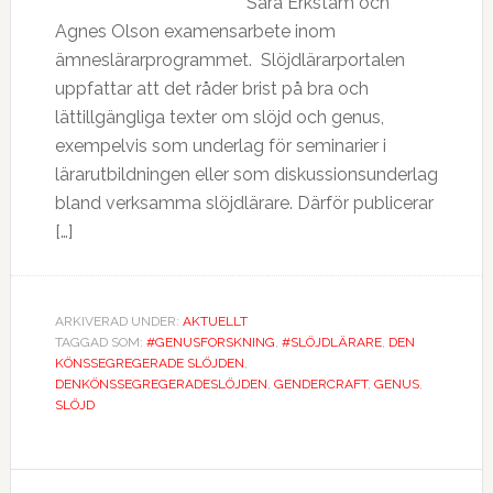
Sara Erkstam och
Agnes Olson examensarbete inom
ämneslärarprogrammet. Slöjdlärarportalen
uppfattar att det råder brist på bra och
lättillgängliga texter om slöjd och genus,
exempelvis som underlag för seminarier i
lärarutbildningen eller som diskussionsunderlag
bland verksamma slöjdlärare. Därför publicerar
[…]
ARKIVERAD UNDER:
AKTUELLT
TAGGAD SOM:
#GENUSFORSKNING
,
#SLÖJDLÄRARE
,
DEN
KÖNSSEGREGERADE SLÖJDEN
,
DENKÖNSSEGREGERADESLÖJDEN
,
GENDERCRAFT
,
GENUS
,
SLÖJD