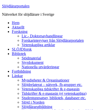
Slöjdlärarportalen
Nätverket för slöjdlärare i Sverige
Hem
Aktuellt
Forskning
Lic.- Doktorsavhandlingar
Forskarintervjuer från Slöjdlärarportalen
Vetenskapliga artiklar
SLÖJDforsk
Bibliotek
Stödmaterial
Styrdokument
Nationella utvärderingar
Fortbildning
Länkar
Myndigheter & Organisationer
Slöjdrelaterat – nätverk, fb-grupper etc.
Vetenskapliga tidskrifter & e-magasin
Tidskrifter & e-magasin (ej vetenskapliga)
Studentuppsatser, bibliotek, databaser etc.
Slöjd i Norden
Slöjdlärarutbildning