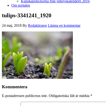
Kunskapsluckorna från jullovskalendern 2016
Om portalen
tulips-3341241_1920
24 maj, 2018
By
Redaktionen
Lämna en kommentar
Kommentera
E-postadressen publiceras inte.
Obligatoriska fält är märkta
*