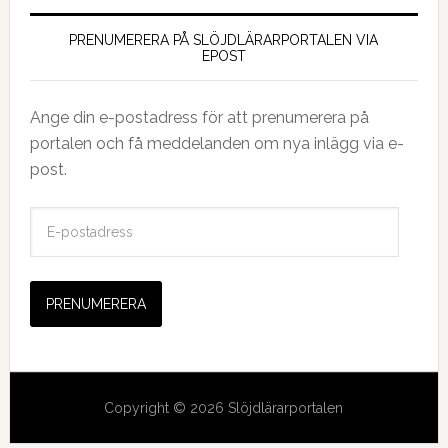
PRENUMERERA PÅ SLÖJDLÄRARPORTALEN VIA
EPOST
Ange din e-postadress för att prenumerera på
portalen och få meddelanden om nya inlägg via e-
post.
E
-
p
o
s
t
a
d
Copyright © 2026 Slöjdlärarportalen
r