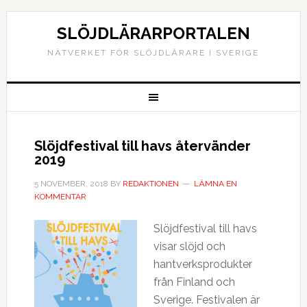
SLÖJDLÄRARPORTALEN
NÄTVERKET FÖR SLÖJDLÄRARE I SVERIGE
Slöjdfestival till havs återvänder
2019
5 NOVEMBER, 2018
BY
REDAKTIONEN
LÄMNA EN
KOMMENTAR
Slöjdfestival till havs
visar slöjd och
hantverksprodukter
från Finland och
Sverige. Festivalen är