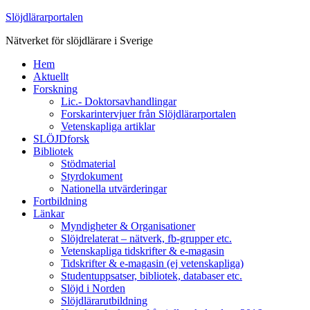
Slöjdlärarportalen
Nätverket för slöjdlärare i Sverige
Hem
Aktuellt
Forskning
Lic.- Doktorsavhandlingar
Forskarintervjuer från Slöjdlärarportalen
Vetenskapliga artiklar
SLÖJDforsk
Bibliotek
Stödmaterial
Styrdokument
Nationella utvärderingar
Fortbildning
Länkar
Myndigheter & Organisationer
Slöjdrelaterat – nätverk, fb-grupper etc.
Vetenskapliga tidskrifter & e-magasin
Tidskrifter & e-magasin (ej vetenskapliga)
Studentuppsatser, bibliotek, databaser etc.
Slöjd i Norden
Slöjdlärarutbildning