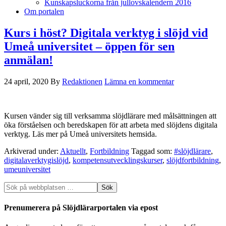
Kunskapsluckorna från jullovskalendern 2016
Om portalen
Kurs i höst? Digitala verktyg i slöjd vid
Umeå universitet – öppen för sen
anmälan!
24 april, 2020
By
Redaktionen
Lämna en kommentar
Kursen vänder sig till verksamma slöjdlärare med målsättningen att
öka förståelsen och beredskapen för att arbeta med slöjdens digitala
verktyg. Läs mer på Umeå universitets hemsida.
Arkiverad under:
Aktuellt
,
Fortbildning
Taggad som:
#slöjdlärare
,
digitalaverktygislöjd
,
kompetensutvecklingskurser
,
slöjdfortbildning
,
umeuniversitet
Prenumerera på Slöjdlärarportalen via epost