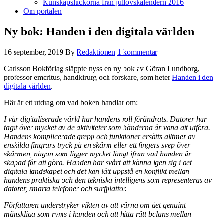
Kunskapsluckorna från jullovskalendern 2016
Om portalen
Ny bok: Handen i den digitala världen
16 september, 2019
By
Redaktionen
1 kommentar
Carlsson Bokförlag släppte nyss en ny bok av Göran Lundborg,
professor emeritus, handkirurg och forskare, som heter
Handen i den
digitala världen
.
Här är ett utdrag om vad boken handlar om:
I vår digitaliserade värld har handens roll förändrats. Datorer har
tagit över mycket av de aktiviteter som händerna är vana att utföra.
Handens komplicerade grepp och funktioner ersätts alltmer av
enskilda fingrars tryck på en skärm eller ett fingers svep över
skärmen, någon som ligger mycket långt ifrån vad handen är
skapad för att göra. Handen har svårt att känna igen sig i det
digitala landskapet och det kan lätt uppstå en konflikt mellan
handens praktiska och den tekniska intelligens som representeras av
datorer, smarta telefoner och surfplattor.
Författaren understryker vikten av att värna om det genuint
mänskliga som ryms i handen och att hitta rätt balans mellan