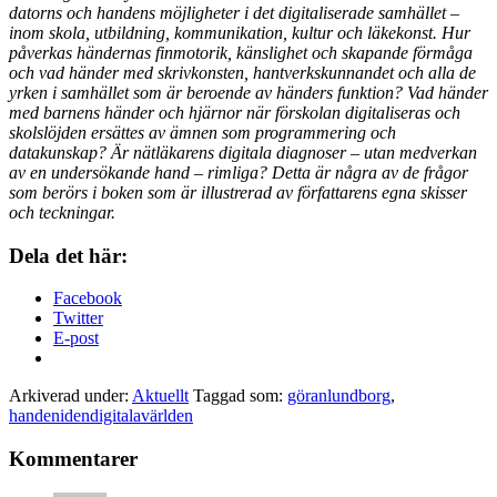
datorns och handens möjligheter i det digitaliserade samhället –
inom skola, utbildning, kommunikation, kultur och läkekonst. Hur
påverkas händernas finmotorik, känslighet och skapande förmåga
och vad händer med skrivkonsten, hantverkskunnandet och alla de
yrken i samhället som är beroende av händers funktion? Vad händer
med barnens händer och hjärnor när förskolan digitaliseras och
skolslöjden ersättes av ämnen som programmering och
datakunskap? Är nätläkarens digitala diagnoser – utan medverkan
av en undersökande hand – rimliga? Detta är några av de frågor
som berörs i boken som är illustrerad av författarens egna skisser
och teckningar.
Dela det här:
Facebook
Twitter
E-post
Arkiverad under:
Aktuellt
Taggad som:
göranlundborg
,
handenidendigitalavärlden
Kommentarer