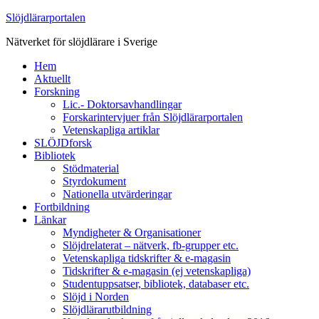
Slöjdlärarportalen
Nätverket för slöjdlärare i Sverige
Hem
Aktuellt
Forskning
Lic.- Doktorsavhandlingar
Forskarintervjuer från Slöjdlärarportalen
Vetenskapliga artiklar
SLÖJDforsk
Bibliotek
Stödmaterial
Styrdokument
Nationella utvärderingar
Fortbildning
Länkar
Myndigheter & Organisationer
Slöjdrelaterat – nätverk, fb-grupper etc.
Vetenskapliga tidskrifter & e-magasin
Tidskrifter & e-magasin (ej vetenskapliga)
Studentuppsatser, bibliotek, databaser etc.
Slöjd i Norden
Slöjdlärarutbildning