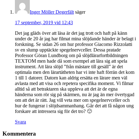
Inger Möller Degerfält
säger
17 september, 2019 vid 12:43
Det jag gläds över att läsa är det jag trott och haft på känn
under de 20 år jag har filmat mina slöjdande händer är belagt i
forskning. Se sidan 26 om hur professor Giacomo Rizzolatti
sv en slump upptäckte spegelnervceller. Dessa pratade
Professor Göran Lundborg om på slöjdlärarfortbildningen
TEXTOM men hade då som exempel att lära sig att spela
instrument. Att lära slöjd ”från mästare till gesäll” är det
optimala men den lärartätheten har vi inte haft förrän det kom
1 till 1 datorer. Datorn kan aldrig ersätta en lärare men väl
avlasta med att visa och repetera specifika moment. Vi filmar
alltid så att betraktaren ska uppleva att det är de egna
händerna som rör sig på skärmen, nu är jag än mer övertygad
om att det är rätt. Jag vill veta mer om spegelnervceller och
hur de fungerar i slöjdsammanhang. Går det att få någon ung
forskare att intressera sig för det tro? 🙂
Svara
Kommentera