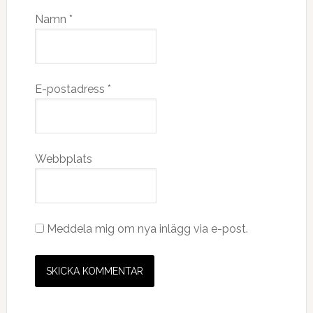
Namn
*
E-postadress
*
Webbplats
Meddela mig om nya inlägg via e-post.