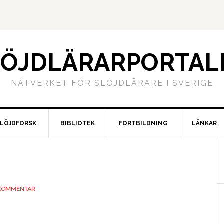
LÖJDLÄRARPORTAL
NÄTVERKET FÖR SLÖJDLÄRARE I SVERIGE
SLÖJDFORSK
BIBLIOTEK
FORTBILDNING
LÄNKAR
KOMMENTAR