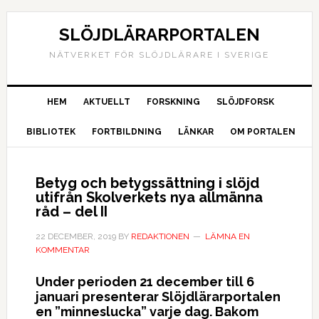
SLÖJDLÄRARPORTALEN
NÄTVERKET FÖR SLÖJDLÄRARE I SVERIGE
HEM
AKTUELLT
FORSKNING
SLÖJDFORSK
BIBLIOTEK
FORTBILDNING
LÄNKAR
OM PORTALEN
Betyg och betygssättning i slöjd
utifrån Skolverkets nya allmänna
råd – del II
22 DECEMBER, 2019
BY
REDAKTIONEN
LÄMNA EN
KOMMENTAR
Under perioden 21 december till 6
januari presenterar Slöjdlärarportalen
en ”minneslucka” varje dag. Bakom