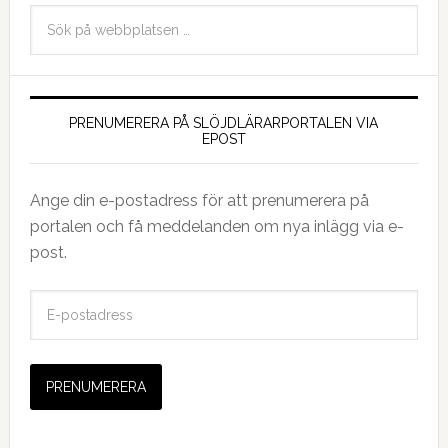
PRENUMERERA PÅ SLÖJDLÄRARPORTALEN VIA
EPOST
Ange din e-postadress för att prenumerera på
portalen och få meddelanden om nya inlägg via e-
post.
E
-
p
o
s
t