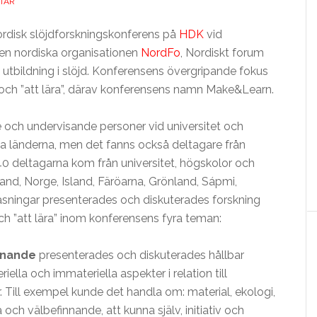
TAR
rdisk slöjdforskningskonferens på
HDK
vid
en nordiska organisationen
NordFo
, Nordiskt forum
utbildning i slöjd. Konferensens övergripande fokus
och ”att lära”, därav konferensens namn Make&Learn.
e och undervisande personer vid universitet och
a länderna, men det fanns också deltagare från
40 deltagarna kom från universitet, högskolor och
land, Norge, Island, Färöarna, Grönland, Sápmi,
äsningar presenterades och diskuterades forskning
och ”att lära” inom konferensens fyra teman:
innande
presenterades och diskuterades hållbar
ella och immateriella aspekter i relation till
. Till exempel kunde det handla om: material, ekologi,
 och välbefinnande, att kunna själv, initiativ och