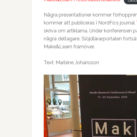
Några presentationer kommer förhoppnings
kommer att publiceras i NordFo:s journal
skriva om artiklarna. Under konferensen p
några deltagare. Slöjdlärarportalen fortsä
Make&Learn framöver.
Text: Marléne Johansson