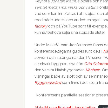
Keynote
Jonatan Malm
, slöjdare och he
samtal mellan människa och natur
. Före
vad som kan innefattas i att slöjda, och at
med både under- och andemeningar. Jonat
factory
och på YouTube som till exempe
kunna/behöva sälja sina slöjdade alster.
Under Make&Learn-konferensen fanns det
konferensdeltagarna guides runt dels i
Nä
sovrum och salongerna (där TV-serien ”Vår t
seminariebyggnaderna från
Otto Salomon
den vackra Nääsbyggnaden
Vänhem
. Om
visningar både av slott och av seminari
Byggnadsvård
som finns i det stora trähu
I konferensens parallella sessioner prese
Make&Learn Presentationsrubriker
Ladd