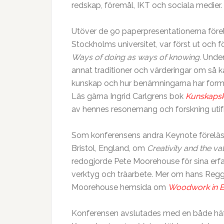
redskap, föremål, IKT och sociala medier.
Utöver de 90 paperpresentationerna före
Stockholms universitet, var först ut och
Ways of doing as ways of knowing.
Under
annat traditioner och värderingar om så k
kunskap och hur benämningarna har format
Läs gärna Ingrid Carlgrens bok
Kunskapsk
av hennes resonemang och forskning utif
Som konferensens andra Keynote förelä
Bristol, England, om
Creativity and the v
redogjorde Pete Moorehouse för sina erf
verktyg och träarbete. Mer om hans Reggio
Moorehouse hemsida om
Woodwork in E
Konferensen avslutades med en både häf