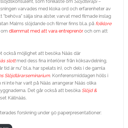
mslöjdskonsulent, som föreläste om
Slöjdterapi –
läsningen varvades med kloka ord och erfarenheter av
t ”behöva” sälja sina alster, varvat med filmade inslag
an Malms slöjdande och filmer finns bl.a. på
folklore
l om
dilemmat med att vara entreprenör
och om att
 också möjlighet att besöka Nääs där
äs slott
med dess fina interiörer från köksavdelning,
id är nu” bl.a. har spelats in), och dels i de gamla
s Slöjdlärarseminarium
. Konferensmiddagen hölls i
 ni inte har varit på Nääs arrangerar Nääs olika
ebyggnaderna. Det går också att besöka
Slöjd &
set Källnääs.
nterades forskning under 90 paperpresentationer:
a ner