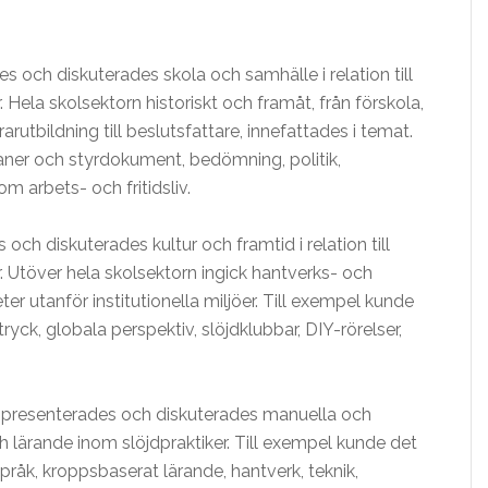
s och diskuterades skola och samhälle i relation till
 Hela skolsektorn historiskt och framåt, från förskola,
utbildning till beslutsfattare, innefattades i temat.
aner och styrdokument, bedömning, politik,
om arbets- och fritidsliv.
och diskuterades kultur och framtid i relation till
r. Utöver hela skolsektorn ingick hantverks- och
er utanför institutionella miljöer. Till exempel kunde
ryck, globala perspektiv, slöjdklubbar, DIY-rörelser,
p
presenterades och diskuterades manuella och
 och lärande inom slöjdpraktiker. Till exempel kunde det
råk, kroppsbaserat lärande, hantverk, teknik,