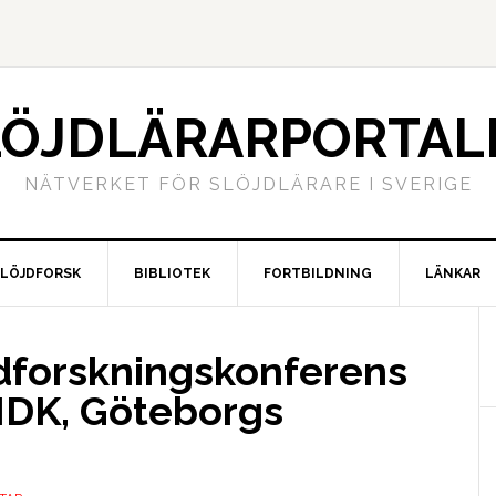
LÖJDLÄRARPORTAL
NÄTVERKET FÖR SLÖJDLÄRARE I SVERIGE
SLÖJDFORSK
BIBLIOTEK
FORTBILDNING
LÄNKAR
dforskningskonferens
DK, Göteborgs