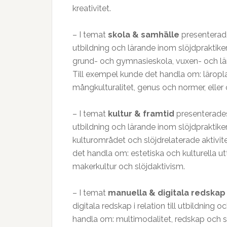
kreativitet.
– I temat
skola & samhälle
presenterade
utbildning och lärande inom slöjdpraktiker.
grund- och gymnasieskola, vuxen- och lärar
Till exempel kunde det handla om: läropl
mångkulturalitet, genus och normer, eller 
– I temat
kultur & framtid
presenterades 
utbildning och lärande inom slöjdpraktike
kulturområdet och slöjdrelaterade aktivitet
det handla om: estetiska och kulturella utt
makerkultur och slöjdaktivism.
– I temat
manuella & digitala redska
digitala redskap i relation till utbildning
handla om: multimodalitet, redskap och sp