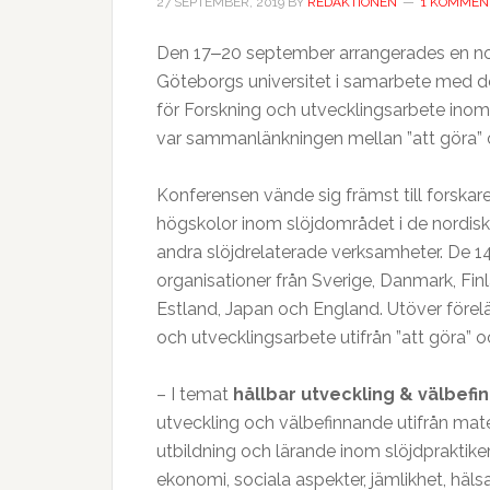
27 SEPTEMBER, 2019
BY
REDAKTIONEN
1 KOMMEN
Den 17‒20 september arrangerades en no
Göteborgs universitet i samarbete med d
för Forskning och utvecklingsarbete inom 
var sammanlänkningen mellan ”att göra” 
Konferensen vände sig främst till forskar
högskolor inom slöjdområdet i de nordisk
andra slöjdrelaterade verksamheter. De 1
organisationer från Sverige, Danmark, Fin
Estland, Japan och England. Utöver förel
och utvecklingsarbete utifrån ”att göra” 
– I temat
hållbar utveckling & välbef
utveckling och välbefinnande utifrån materi
utbildning och lärande inom slöjdpraktiker
ekonomi, sociala aspekter, jämlikhet, hälsa