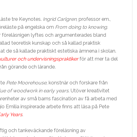
läste tre Keynotes.
Ingrid Carlgren
, professor em.,
 föreläste på engelska om
From doing to knowing.
 föreläsnigen lyftes och argumenterades bland
allad teoretisk kunskap och så kallad praktisk
 de så kallade praktiskt estetiska ämnena i skolan.
ulturer och undervisningspraktiker
för att mer ta del
rån görande och lärande.
ste
Pete Moorehouse
, konstnär och forskare från
alue of woodwork in early years
. Utöver kreativitet
arenheter av små barns fascination av få arbeta med
 Emilia inspirerade arbete finns att läsa på Pete
arly Years
.
tig och tankeväckande föreläsning av