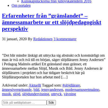
Kunskapsluckorna från jullovskalendern 2016
Om portalen
Erfarenheter från ”gränslandet” –
ämnessamarbete ur ett slöjdpedagogiskt
perspektiv
31 januari, 2020
By
Redaktionen
3 kommentarer
”Det blir mindre läskigt att uttrycka sig abstrakt och konstnärligt om
man är två och två till en början, säger slöjdläraren Jenny Andersen”
i Pedagog Malmös artikel Ett gränsland utan gränser, ett
ämnessamarbete mellan Slöjd, Musik och Bild. Jenny Andersen är
slöjdläraren i projektet och har tidigare beskrivit här på
Slöjdlärarportalen hur hon arbetat med […]
Arkiverad under:
Aktuellt
Taggad som:
#slöjdlärare
,
ämnesövergripande
,
bild
,
jennyandersen
,
modernamuseetmalmo
,
musik
,
slöjd
,
slöjdundervisning
,
uttryck
,
vävning