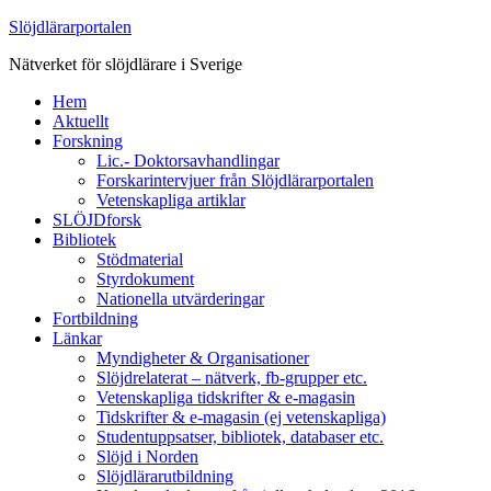
Slöjdlärarportalen
Nätverket för slöjdlärare i Sverige
Hem
Aktuellt
Forskning
Lic.- Doktorsavhandlingar
Forskarintervjuer från Slöjdlärarportalen
Vetenskapliga artiklar
SLÖJDforsk
Bibliotek
Stödmaterial
Styrdokument
Nationella utvärderingar
Fortbildning
Länkar
Myndigheter & Organisationer
Slöjdrelaterat – nätverk, fb-grupper etc.
Vetenskapliga tidskrifter & e-magasin
Tidskrifter & e-magasin (ej vetenskapliga)
Studentuppsatser, bibliotek, databaser etc.
Slöjd i Norden
Slöjdlärarutbildning