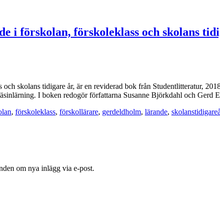
e i förskolan, förskoleklass och skolans tid
s och skolans tidigare år, är en reviderad bok från Studentlitteratur, 2
läsinlärning. I boken redogör författarna Susanne Björkdahl och Gerd 
olan
,
förskoleklass
,
förskollärare
,
gerdeldholm
,
lärande
,
skolanstidigareå
nden om nya inlägg via e-post.