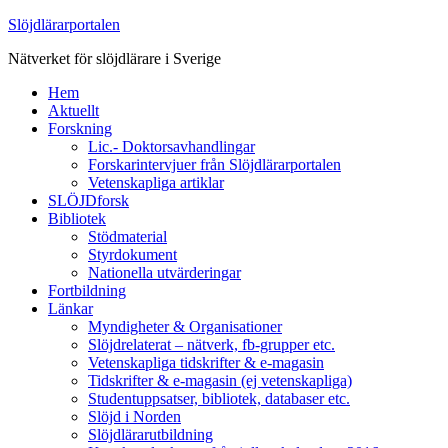
Slöjdlärarportalen
Nätverket för slöjdlärare i Sverige
Hem
Aktuellt
Forskning
Lic.- Doktorsavhandlingar
Forskarintervjuer från Slöjdlärarportalen
Vetenskapliga artiklar
SLÖJDforsk
Bibliotek
Stödmaterial
Styrdokument
Nationella utvärderingar
Fortbildning
Länkar
Myndigheter & Organisationer
Slöjdrelaterat – nätverk, fb-grupper etc.
Vetenskapliga tidskrifter & e-magasin
Tidskrifter & e-magasin (ej vetenskapliga)
Studentuppsatser, bibliotek, databaser etc.
Slöjd i Norden
Slöjdlärarutbildning