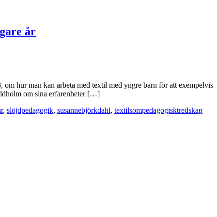
igare år
018, om hur man kan arbeta med textil med yngre barn för att exempelvis
Eldholm om sina erfarenheter […]
r
,
slöjdpedagogik
,
susannebjörkdahl
,
textilsompedagogisktredskap