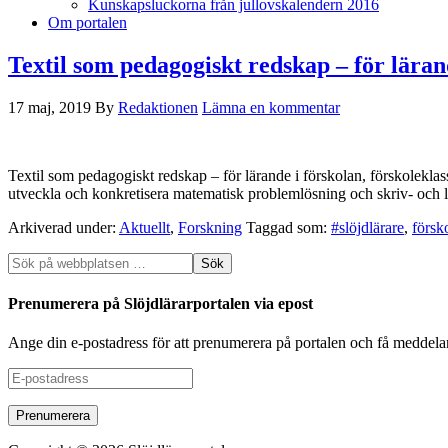
Kunskapsluckorna från jullovskalendern 2016
Om portalen
Textil som pedagogiskt redskap ‒ för lärand
17 maj, 2019
By
Redaktionen
Lämna en kommentar
Textil som pedagogiskt redskap ‒ för lärande i förskolan, förskoleklas
utveckla och konkretisera matematisk problemlösning och skriv- och 
Arkiverad under:
Aktuellt
,
Forskning
Taggad som:
#slöjdlärare
,
försk
Prenumerera på Slöjdlärarportalen via epost
Ange din e-postadress för att prenumerera på portalen och få meddela
E-
postadress