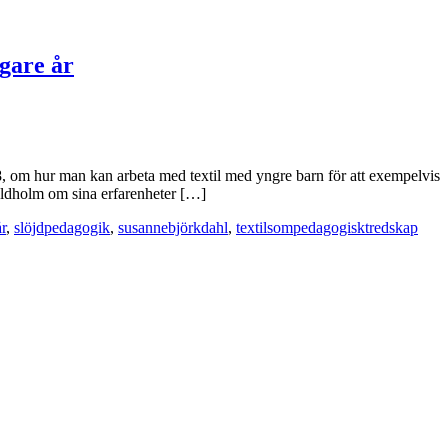
igare år
018, om hur man kan arbeta med textil med yngre barn för att exempelvis
Eldholm om sina erfarenheter […]
r
,
slöjdpedagogik
,
susannebjörkdahl
,
textilsompedagogisktredskap