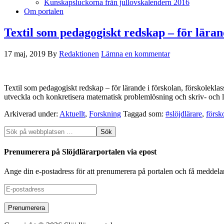
Kunskapsluckorna från jullovskalendern 2016
Om portalen
Textil som pedagogiskt redskap ‒ för lärand
17 maj, 2019
By
Redaktionen
Lämna en kommentar
Textil som pedagogiskt redskap ‒ för lärande i förskolan, förskoleklas
utveckla och konkretisera matematisk problemlösning och skriv- och 
Arkiverad under:
Aktuellt
,
Forskning
Taggad som:
#slöjdlärare
,
försk
Prenumerera på Slöjdlärarportalen via epost
Ange din e-postadress för att prenumerera på portalen och få meddela
E-
postadress