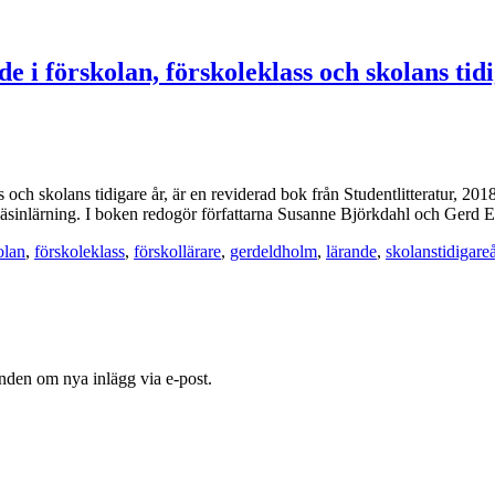
e i förskolan, förskoleklass och skolans tid
s och skolans tidigare år, är en reviderad bok från Studentlitteratur, 2
läsinlärning. I boken redogör författarna Susanne Björkdahl och Gerd 
olan
,
förskoleklass
,
förskollärare
,
gerdeldholm
,
lärande
,
skolanstidigareå
nden om nya inlägg via e-post.