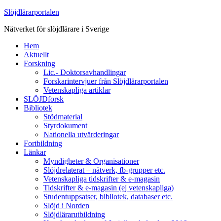
Slöjdlärarportalen
Nätverket för slöjdlärare i Sverige
Hem
Aktuellt
Forskning
Lic.- Doktorsavhandlingar
Forskarintervjuer från Slöjdlärarportalen
Vetenskapliga artiklar
SLÖJDforsk
Bibliotek
Stödmaterial
Styrdokument
Nationella utvärderingar
Fortbildning
Länkar
Myndigheter & Organisationer
Slöjdrelaterat – nätverk, fb-grupper etc.
Vetenskapliga tidskrifter & e-magasin
Tidskrifter & e-magasin (ej vetenskapliga)
Studentuppsatser, bibliotek, databaser etc.
Slöjd i Norden
Slöjdlärarutbildning