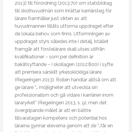
2013) till förordning (2013:70) om statsbidrag
till skolhuvudmän som inrättar karriärsteg för
lärare framhåller just vikten av att
huvudmannen tillåts utforma uppdraget efter
de lokala behov som finns. Utformningen av
uppdraget styrs således inte i detalj, istället
framgår att förstelärare skall utses utifrån
kvalifikationer – som per definition är
bakåtsyftande – i skollagen (2012:800) i syfte
att premiera särskilt yrkesskickliga lärare
(Regeringen 2013). Rollen handlar alltså om att
ge lärare ”… möjligheter att utveckla sin
professionalism och gå vidare i karriären inom
läraryrket” (Regeringen 2013, s. 9), men det
övergripande målet är att en bättre
tillvaratagen kompetens och potential hos
lärarna gynnar eleverna genom att de ”…får en