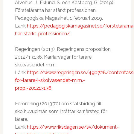
Alvehus, J., Eklund, S. och Kastberg, G. (2019).
Förstelärarna har stärkt professionen.
Pedagogiska Magasinet, 1 februari 2019.
Länk
https://pedagogiskamagasinet.se/forstelararna
har-starkt-professionen/
.
Regeringen (2013). Regeringens proposition
2012/13:136, Karriärvägar för lärare i
skolväsendet m.m.
Länk
https://www.regeringen.se/49b728/contentas
for-larare-i-skolvasendet-m.m.-
prop.-201213136
Förordning (2013:70) om statsbidrag till
skolhuvudmän som inrättar karriärsteg för
lärare.
Länk
https://www.riksdagen.se/sv/dokument-