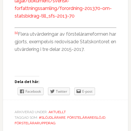
lagar/dokument/svensk-
forfattningssamling/forordning-201370-om-
statsbidrag-till_sfs-2013-70
[1]
Flera utvärderingar av förstelärarreformen har
gjorts, exempelvis redovisade Statskontoret en
utvärdering i tre delar 2015-2017.
Dela det här:
Facebook
Twitter
E-post
ARKIVERAD UNDER:
AKTUELLT
TAGGAD SOM:
#SLÖJDLÄRARE
,
FÖRSTELÄRAREISLÖJD
,
FÖRSTELÄRARUPPDRAG