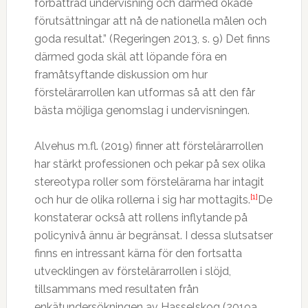
förbättrad undervisning och därmed ökade
förutsättningar att nå de nationella målen och
goda resultat.” (Regeringen 2013, s. 9) Det finns
därmed goda skäl att löpande föra en
framåtsyftande diskussion om hur
förstelärarrollen kan utformas så att den får
bästa möjliga genomslag i undervisningen.
Alvehus m.fl. (2019) finner att förstelärarrollen
har stärkt professionen och pekar på sex olika
stereotypa roller som förstelärarna har intagit
[1]
och hur de olika rollerna i sig har mottagits.
De
konstaterar också att rollens inflytande på
policynivå ännu är begränsat. I dessa slutsatser
finns en intressant kärna för den fortsatta
utvecklingen av förstelärarrollen i slöjd,
tillsammans med resultaten från
enkätundersökningen av Hasselskog (2019a