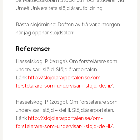
på Matteusskolan i Stockholm och studerar vid
Umeå Universitets slöjdlärarutbildning.
Bästa slöjdminne: Doften av trä varje morgon
när jag öppnar slöjdsalen!
Referenser
Hasselskog, P. (2019a). Om förstelärare som
undervisar i slöjd. Slöjdlärarportalen.
Länk
http://slojdlararportalen.se/om-
forstelarare-som-undervisar-i-slojd-del-ii/
.
Hasselskog, P. (2019b). Om förstelärare som
undervisar i slöjd – del II. Slöjdlärarportalen.
Länk
http://slojdlararportalen.se/om-
forstelarare-som-undervisar-i-slojd-del-ii/
.