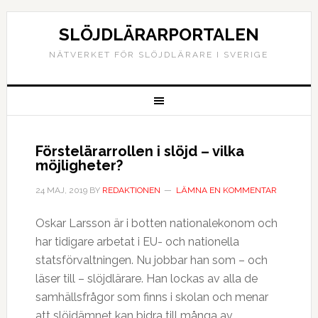
SLÖJDLÄRARPORTALEN
NÄTVERKET FÖR SLÖJDLÄRARE I SVERIGE
Förstelärarrollen i slöjd – vilka
möjligheter?
24 MAJ, 2019
BY
REDAKTIONEN
LÄMNA EN KOMMENTAR
Oskar Larsson är i botten nationalekonom och
har tidigare arbetat i EU- och nationella
statsförvaltningen. Nu jobbar han som – och
läser till – slöjdlärare. Han lockas av alla de
samhällsfrågor som finns i skolan och menar
att slöjdämnet kan bidra till många av