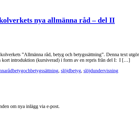
Skolverkets nya allmänna råd – del II
Skolverkets ”Allmänna råd, betyg och betygssättning”. Denna text utgör 
ort introduktion (kursiverad) i form av en repris från del I: I […]
nnarådbetygochbetygssättning
,
slöjdbetyg
,
slöjdundervisning
nden om nya inlägg via e-post.