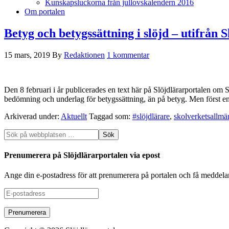
Kunskapsluckorna från jullovskalendern 2016
Om portalen
Betyg och betygssättning i slöjd – utifrån 
15 mars, 2019
By
Redaktionen
1 kommentar
Den 8 februari i år publicerades en text här på Slöjdlärarportalen om 
bedömning och underlag för betygssättning, än på betyg. Men först en k
Arkiverad under:
Aktuellt
Taggad som:
#slöjdlärare
,
skolverketsallmä
Prenumerera på Slöjdlärarportalen via epost
Ange din e-postadress för att prenumerera på portalen och få meddela
E-
postadress