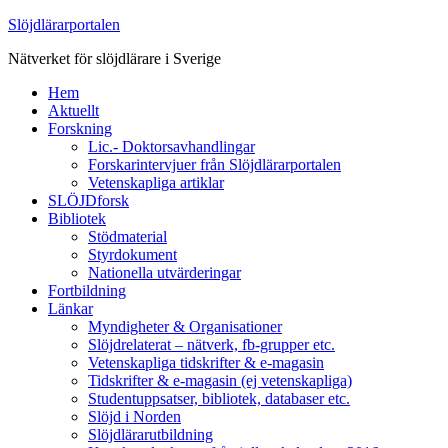
Slöjdlärarportalen
Nätverket för slöjdlärare i Sverige
Hem
Aktuellt
Forskning
Lic.- Doktorsavhandlingar
Forskarintervjuer från Slöjdlärarportalen
Vetenskapliga artiklar
SLÖJDforsk
Bibliotek
Stödmaterial
Styrdokument
Nationella utvärderingar
Fortbildning
Länkar
Myndigheter & Organisationer
Slöjdrelaterat – nätverk, fb-grupper etc.
Vetenskapliga tidskrifter & e-magasin
Tidskrifter & e-magasin (ej vetenskapliga)
Studentuppsatser, bibliotek, databaser etc.
Slöjd i Norden
Slöjdlärarutbildning