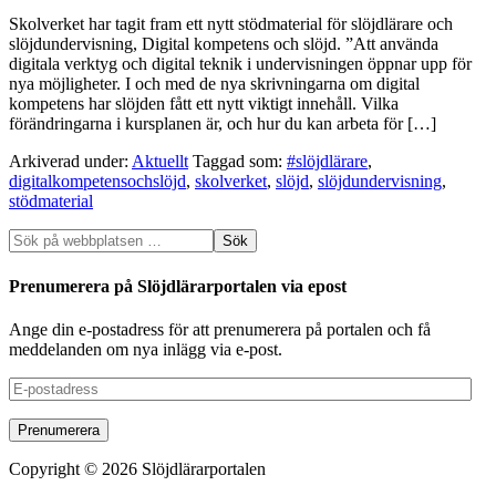
Skolverket har tagit fram ett nytt stödmaterial för slöjdlärare och
slöjdundervisning, Digital kompetens och slöjd. ”Att använda
digitala verktyg och digital teknik i undervisningen öppnar upp för
nya möjligheter. I och med de nya skrivningarna om digital
kompetens har slöjden fått ett nytt viktigt innehåll. Vilka
förändringarna i kursplanen är, och hur du kan arbeta för […]
Arkiverad under:
Aktuellt
Taggad som:
#slöjdlärare
,
digitalkompetensochslöjd
,
skolverket
,
slöjd
,
slöjdundervisning
,
stödmaterial
Prenumerera på Slöjdlärarportalen via epost
Ange din e-postadress för att prenumerera på portalen och få
meddelanden om nya inlägg via e-post.
E-
postadress
Copyright © 2026 Slöjdlärarportalen