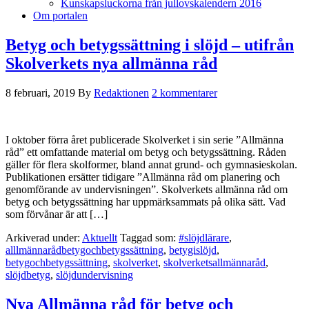
Kunskapsluckorna från jullovskalendern 2016
Om portalen
Betyg och betygssättning i slöjd – utifrån
Skolverkets nya allmänna råd
8 februari, 2019
By
Redaktionen
2 kommentarer
I oktober förra året publicerade Skolverket i sin serie ”Allmänna
råd” ett omfattande material om betyg och betygssättning. Råden
gäller för flera skolformer, bland annat grund- och gymnasieskolan.
Publikationen ersätter tidigare ”Allmänna råd om planering och
genomförande av undervisningen”. Skolverkets allmänna råd om
betyg och betygssättning har uppmärksammats på olika sätt. Vad
som förvånar är att […]
Arkiverad under:
Aktuellt
Taggad som:
#slöjdlärare
,
alllmännarådbetygochbetygssättning
,
betygislöjd
,
betygochbetygssättning
,
skolverket
,
skolverketsallmännaråd
,
slöjdbetyg
,
slöjdundervisning
Nya Allmänna råd för betyg och