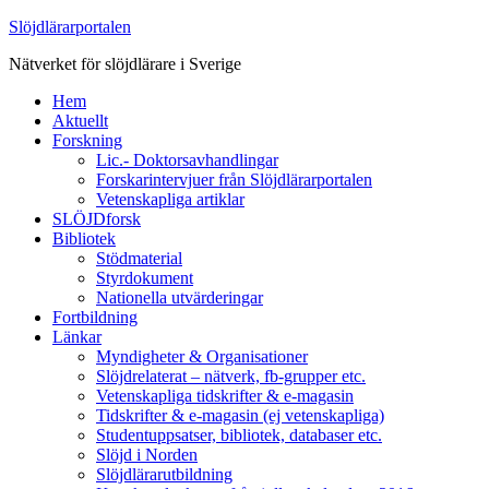
Slöjdlärarportalen
Nätverket för slöjdlärare i Sverige
Hem
Aktuellt
Forskning
Lic.- Doktorsavhandlingar
Forskarintervjuer från Slöjdlärarportalen
Vetenskapliga artiklar
SLÖJDforsk
Bibliotek
Stödmaterial
Styrdokument
Nationella utvärderingar
Fortbildning
Länkar
Myndigheter & Organisationer
Slöjdrelaterat – nätverk, fb-grupper etc.
Vetenskapliga tidskrifter & e-magasin
Tidskrifter & e-magasin (ej vetenskapliga)
Studentuppsatser, bibliotek, databaser etc.
Slöjd i Norden
Slöjdlärarutbildning