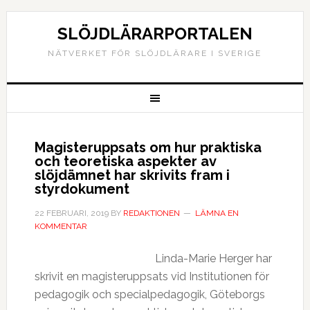
SLÖJDLÄRARPORTALEN
NÄTVERKET FÖR SLÖJDLÄRARE I SVERIGE
Magisteruppsats om hur praktiska
och teoretiska aspekter av
slöjdämnet har skrivits fram i
styrdokument
22 FEBRUARI, 2019
BY
REDAKTIONEN
LÄMNA EN
KOMMENTAR
Linda-Marie Herger har
skrivit en magisteruppsats vid Institutionen för
pedagogik och specialpedagogik, Göteborgs