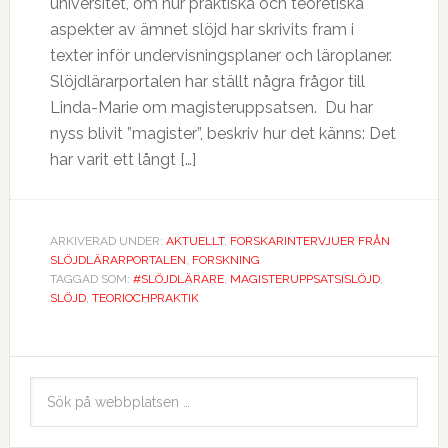
universitet, om hur praktiska och teoretiska
aspekter av ämnet slöjd har skrivits fram i
texter inför undervisningsplaner och läroplaner.
Slöjdlärarportalen har ställt några frågor till
Linda-Marie om magisteruppsatsen. Du har
nyss blivit ”magister”, beskriv hur det känns: Det
har varit ett långt […]
ARKIVERAD UNDER:
AKTUELLT
,
FORSKARINTERVJUER FRÅN
SLÖJDLÄRARPORTALEN
,
FORSKNING
TAGGAD SOM:
#SLÖJDLÄRARE
,
MAGISTERUPPSATSISLÖJD
,
SLÖJD
,
TEORIOCHPRAKTIK