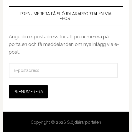
PRENUMERERA PÅ SLÖJDLÄRARPORTALEN VIA
EPOST
Ange din e-postadress för att prenumerera på
portalen och få meddelanden om nya inlägg via e-
post.
E
-
p
o
s
t
a
d
Copyright © 2026 Slöjdlärarportalen
r