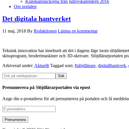
Kunskapsluckorna från jullovskalendern 2016
Om portalen
Det digitala hantverket
11 maj, 2018
By
Redaktionen
Lämna en kommentar
Teknisk innovation har inneburit att det i dagens läge inom slöjdämnet
skissprogram, broderimaskiner och 3D-skrivare. Slöjdlärarportalen pr
Arkiverad under:
Aktuellt
Taggad som:
#slöjdlärare
,
digitalthantverk
,
Prenumerera på Slöjdlärarportalen via epost
Ange din e-postadress för att prenumerera på portalen och få meddela
E-
postadress