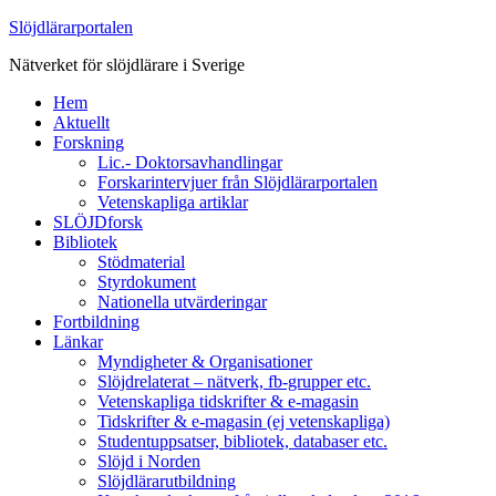
Slöjdlärarportalen
Nätverket för slöjdlärare i Sverige
Hem
Aktuellt
Forskning
Lic.- Doktorsavhandlingar
Forskarintervjuer från Slöjdlärarportalen
Vetenskapliga artiklar
SLÖJDforsk
Bibliotek
Stödmaterial
Styrdokument
Nationella utvärderingar
Fortbildning
Länkar
Myndigheter & Organisationer
Slöjdrelaterat – nätverk, fb-grupper etc.
Vetenskapliga tidskrifter & e-magasin
Tidskrifter & e-magasin (ej vetenskapliga)
Studentuppsatser, bibliotek, databaser etc.
Slöjd i Norden
Slöjdlärarutbildning