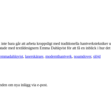
 inte bara går att arbeta kroppsligt med traditionella hantverkstekniker
atade med textildesignern Emma Dahlqvist för att få en inblick i hur de
emmadahlqvist
,
laserskärare
,
modernthantverk
,
noamdover
,
slöjd
nden om nya inlägg via e-post.