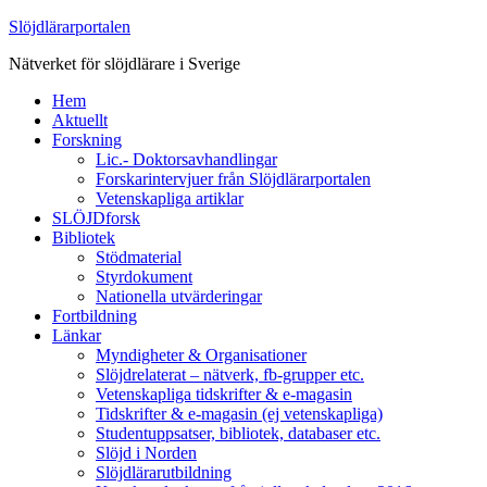
Slöjdlärarportalen
Nätverket för slöjdlärare i Sverige
Hem
Aktuellt
Forskning
Lic.- Doktorsavhandlingar
Forskarintervjuer från Slöjdlärarportalen
Vetenskapliga artiklar
SLÖJDforsk
Bibliotek
Stödmaterial
Styrdokument
Nationella utvärderingar
Fortbildning
Länkar
Myndigheter & Organisationer
Slöjdrelaterat – nätverk, fb-grupper etc.
Vetenskapliga tidskrifter & e-magasin
Tidskrifter & e-magasin (ej vetenskapliga)
Studentuppsatser, bibliotek, databaser etc.
Slöjd i Norden
Slöjdlärarutbildning