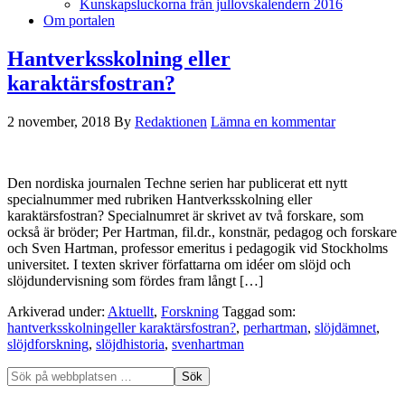
Kunskapsluckorna från jullovskalendern 2016
Om portalen
Hantverksskolning eller
karaktärsfostran?
2 november, 2018
By
Redaktionen
Lämna en kommentar
Den nordiska journalen Techne serien har publicerat ett nytt
specialnummer med rubriken Hantverksskolning eller
karaktärsfostran? Specialnumret är skrivet av två forskare, som
också är bröder; Per Hartman, fil.dr., konstnär, pedagog och forskare
och Sven Hartman, professor emeritus i pedagogik vid Stockholms
universitet. I texten skriver författarna om idéer om slöjd och
slöjdundervisning som fördes fram långt […]
Arkiverad under:
Aktuellt
,
Forskning
Taggad som:
hantverksskolningeller karaktärsfostran?
,
perhartman
,
slöjdämnet
,
slöjdforskning
,
slöjdhistoria
,
svenhartman