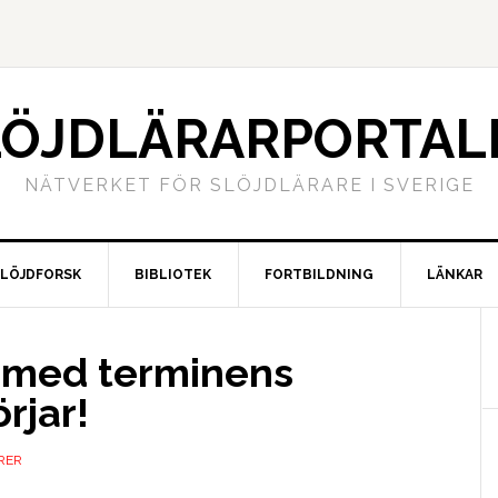
LÖJDLÄRARPORTAL
NÄTVERKET FÖR SLÖJDLÄRARE I SVERIGE
SLÖJDFORSK
BIBLIOTEK
FORTBILDNING
LÄNKAR
t med terminens
rjar!
RER