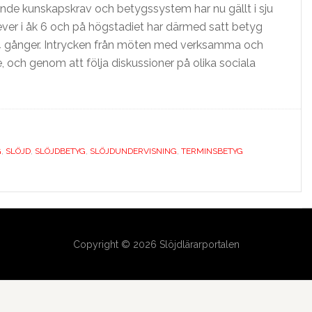
ande kunskapskrav och betygssystem har nu gällt i sju
lever i åk 6 och på högstadiet har därmed satt betyg
14 gånger. Intrycken från möten med verksamma och
re, och genom att följa diskussioner på olika sociala
G
,
SLÖJD
,
SLÖJDBETYG
,
SLÖJDUNDERVISNING
,
TERMINSBETYG
Copyright © 2026 Slöjdlärarportalen