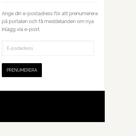
Ange din e-postadress för att prenumerera
på portalen och få meddelanden om nya
inlägg via e-post.
E
-
p
o
s
t
a
d
r
e
s
s