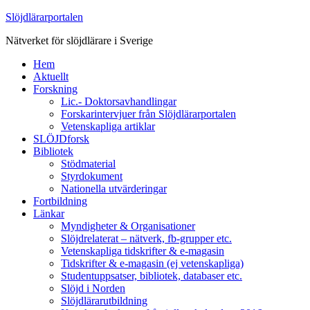
Slöjdlärarportalen
Nätverket för slöjdlärare i Sverige
Hem
Aktuellt
Forskning
Lic.- Doktorsavhandlingar
Forskarintervjuer från Slöjdlärarportalen
Vetenskapliga artiklar
SLÖJDforsk
Bibliotek
Stödmaterial
Styrdokument
Nationella utvärderingar
Fortbildning
Länkar
Myndigheter & Organisationer
Slöjdrelaterat – nätverk, fb-grupper etc.
Vetenskapliga tidskrifter & e-magasin
Tidskrifter & e-magasin (ej vetenskapliga)
Studentuppsatser, bibliotek, databaser etc.
Slöjd i Norden
Slöjdlärarutbildning