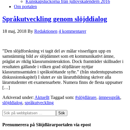
Kunskapsluckorna från jullovskalendern 2016
Om portalen
Språkutveckling genom slöjddialog
18 maj, 2018
By
Redaktionen
4 kommentarer
”Den slöjdforskning vi tagit del av målar visserligen upp en
samstämmig bild av slöjdämnet som ett kommunikativt ämne,
präglat av riklig klassrumsinteraktion. Dock framträder skillnader i
resultaten gällande i vilken grad slöjdlärare nyttjar
klassrumssamtalen i språkstöttande syfte.” (från studentuppsatsens
diskussionskapitel) I slutet av sin lärarutbildning skriver alla
lärarstudenter ett examensarbete. Numera finns de flesta uppsatser
[…]
Arkiverad under:
Aktuellt
Taggad som:
#slöjdlärare
,
ämnesspråk
,
slöjddialog
,
språkutveckling
Prenumerera på Slöjdlärarportalen via epost