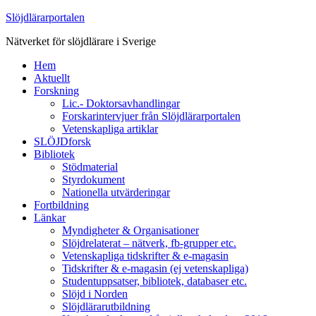
Slöjdlärarportalen
Nätverket för slöjdlärare i Sverige
Hem
Aktuellt
Forskning
Lic.- Doktorsavhandlingar
Forskarintervjuer från Slöjdlärarportalen
Vetenskapliga artiklar
SLÖJDforsk
Bibliotek
Stödmaterial
Styrdokument
Nationella utvärderingar
Fortbildning
Länkar
Myndigheter & Organisationer
Slöjdrelaterat – nätverk, fb-grupper etc.
Vetenskapliga tidskrifter & e-magasin
Tidskrifter & e-magasin (ej vetenskapliga)
Studentuppsatser, bibliotek, databaser etc.
Slöjd i Norden
Slöjdlärarutbildning