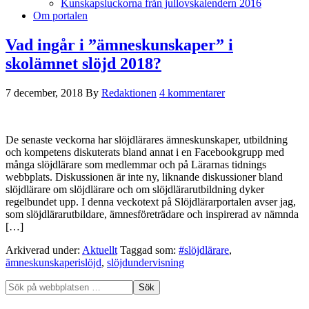
Kunskapsluckorna från jullovskalendern 2016
Om portalen
Vad ingår i ”ämneskunskaper” i
skolämnet slöjd 2018?
7 december, 2018
By
Redaktionen
4 kommentarer
De senaste veckorna har slöjdlärares ämneskunskaper, utbildning
och kompetens diskuterats bland annat i en Facebookgrupp med
många slöjdlärare som medlemmar och på Lärarnas tidnings
webbplats. Diskussionen är inte ny, liknande diskussioner bland
slöjdlärare om slöjdlärare och om slöjdlärarutbildning dyker
regelbundet upp. I denna veckotext på Slöjdlärarportalen avser jag,
som slöjdlärarutbildare, ämnesföreträdare och inspirerad av nämnda
[…]
Arkiverad under:
Aktuellt
Taggad som:
#slöjdlärare
,
ämneskunskaperislöjd
,
slöjdundervisning