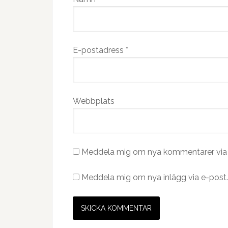
E-postadress
*
Webbplats
Meddela mig om nya kommentarer via 
Meddela mig om nya inlägg via e-post.