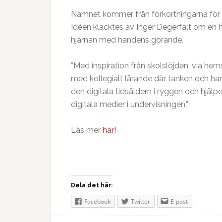
Namnet kommer från förkortningarna för T
Idéen kläcktes av Inger Degerfält om en h
hjärnan med handens görande.
”Med inspiration från skolslöjden, via hem
med kollegialt lärande där tanken och ha
den digitala tidsåldern i ryggen och hjäl
digitala medier i undervisningen.”
Läs mer
här!
Dela det här:
Facebook
Twitter
E-post