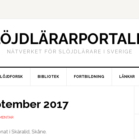
LÖJDLÄRARPORTAL
NÄTVERKET FÖR SLÖJDLÄRARE I SVERIGE
SLÖJDFORSK
BIBLIOTEK
FORTBILDNING
LÄNKAR
tember 2017
MENTAR
t i Skäralid, Skåne.