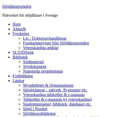
Slöjdlärarportalen
Nätverket för slöjdlärare i Sverige
Hem
Aktuellt
Forskning
Lic.- Doktorsavhandlingar
Forskarintervjuer från Slöjdlärarportalen
Vetenskapliga artiklar
SLÖJDforsk
Bibliotek
Stödmaterial
Styrdokument
Nationella utvärderingar
Fortbildning
Länkar
Myndigheter & Organisationer
Slöjdrelaterat – nätverk, fb-grupper etc.
Vetenskapliga tidskrifter & e-magasin
Tidskrifter & e-magasin (ej vetenskapliga)
Studentuppsatser, bibliotek, databaser etc.
Slöjd i Norden
Slöjdlärarutbildning