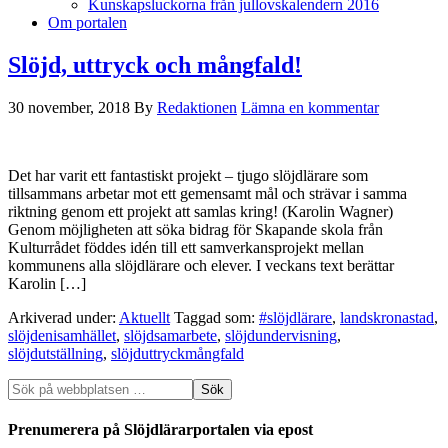
Kunskapsluckorna från jullovskalendern 2016
Om portalen
Slöjd, uttryck och mångfald!
30 november, 2018
By
Redaktionen
Lämna en kommentar
Det har varit ett fantastiskt projekt – tjugo slöjdlärare som
tillsammans arbetar mot ett gemensamt mål och strävar i samma
riktning genom ett projekt att samlas kring! (Karolin Wagner)
Genom möjligheten att söka bidrag för Skapande skola från
Kulturrådet föddes idén till ett samverkansprojekt mellan
kommunens alla slöjdlärare och elever. I veckans text berättar
Karolin […]
Arkiverad under:
Aktuellt
Taggad som:
#slöjdlärare
,
landskronastad
,
slöjdenisamhället
,
slöjdsamarbete
,
slöjdundervisning
,
slöjdutställning
,
slöjduttryckmångfald
Prenumerera på Slöjdlärarportalen via epost