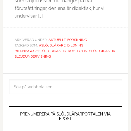
som slöjden! Men det hänger på två
förutsättningar, den ena är didaktisk, hur vi
undervisar […]
ARKIVERAD UNDER:
AKTUELLT
,
FORSKNING
TAGGAD SOM:
#SLÖJDLÄRARE
,
BILDNING
,
BILDNINGOCHSLÖJD
,
DIDAKTIK
,
RUHITYSON
,
SLÖJDDIDAKTIK
,
SLÖJDUNDERVISNING
PRENUMERERA PÅ SLÖJDLÄRARPORTALEN VIA
EPOST