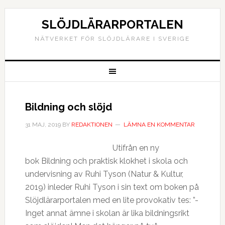
SLÖJDLÄRARPORTALEN
NÄTVERKET FÖR SLÖJDLÄRARE I SVERIGE
Bildning och slöjd
31 MAJ, 2019
BY
REDAKTIONEN
LÄMNA EN KOMMENTAR
Utifrån en ny
bok Bildning och praktisk klokhet i skola och
undervisning av Ruhi Tyson (Natur & Kultur,
2019) inleder Ruhi Tyson i sin text om boken på
Slöjdlärarportalen med en lite provokativ tes: ”-
Inget annat ämne i skolan är lika bildningsrikt