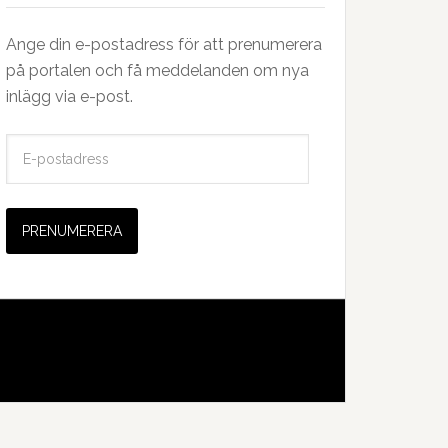
Ange din e-postadress för att prenumerera
på portalen och få meddelanden om nya
inlägg via e-post.
E
-
p
o
s
t
a
d
r
e
s
s