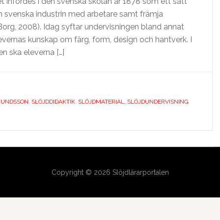
 infördes i den svenska skolan år 1878 som ett sätt
n svenska industrin med arbetare samt främja
org, 2008). Idag syftar undervisningen bland annat
elevernas kunskap om färg, form, design och hantverk. I
n ska eleverna […]
MUNDSSON
,
SLÖJDDIDAKTIK
,
SLÖJDMATERIAL
,
SLÖJDUNDERVISNING
Copyright © 2026 Slöjdlärarportalen