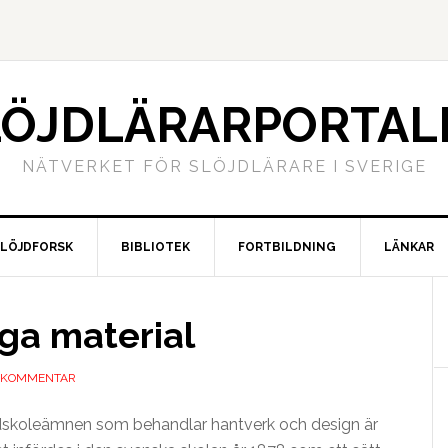
LÖJDLÄRARPORTAL
NÄTVERKET FÖR SLÖJDLÄRARE I SVERIGE
SLÖJDFORSK
BIBLIOTEK
FORTBILDNING
LÄNKAR
ga material
 KOMMENTAR
ndskoleämnen som behandlar hantverk och design är