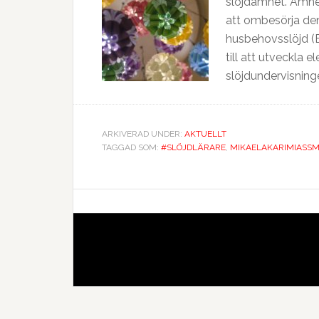
slöjdämnet. Ämnet
att ombesörja de
husbehovsslöjd (B
till att utveckla 
slöjdundervisninge
ARKIVERAD UNDER:
AKTUELLT
TAGGAD SOM:
#SLÖJDLÄRARE
,
MIKAELAKARIMIASS