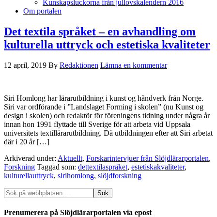
Kunskapsluckorna från jullovskalendern 2016
Om portalen
Det textila språket – en avhandling om
kulturella uttryck och estetiska kvaliteter
12 april, 2019
By
Redaktionen
Lämna en kommentar
Siri Homlong har lärarutbildning i kunst og håndverk från Norge.
Siri var ordförande i ”Landslaget Forming i skolen” (nu Kunst og
design i skolen) och redaktör för föreningens tidning under några år
innan hon 1991 flyttade till Sverige för att arbeta vid Uppsala
universitets textillärarutbildning. Då utbildningen efter att Siri arbetat
där i 20 år […]
Arkiverad under:
Aktuellt
,
Forskarintervjuer från Slöjdlärarportalen
,
Forskning
Taggad som:
dettextilaspråket
,
estetiskakvaliteter
,
kulturellauttryck
,
sirihomlong
,
slöjdforskning
Prenumerera på Slöjdlärarportalen via epost