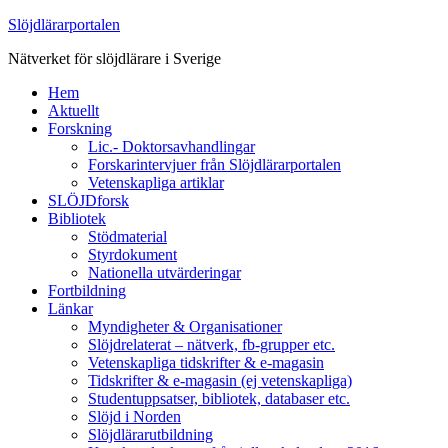
Slöjdlärarportalen
Nätverket för slöjdlärare i Sverige
Hem
Aktuellt
Forskning
Lic.- Doktorsavhandlingar
Forskarintervjuer från Slöjdlärarportalen
Vetenskapliga artiklar
SLÖJDforsk
Bibliotek
Stödmaterial
Styrdokument
Nationella utvärderingar
Fortbildning
Länkar
Myndigheter & Organisationer
Slöjdrelaterat – nätverk, fb-grupper etc.
Vetenskapliga tidskrifter & e-magasin
Tidskrifter & e-magasin (ej vetenskapliga)
Studentuppsatser, bibliotek, databaser etc.
Slöjd i Norden
Slöjdlärarutbildning