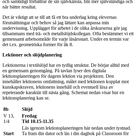
och samtidigt förbättrar de sin självkänsla, blir mer självständiga och
når bättre resultat.
Det är viktigt att se till att få ett bra underlag kring elevernas
förutsättningar och behov så jag lättare kan anpassa min
undervisning. Upplägget för arbetet i de olika årskurserna gör jag
tillsammans med trä- och metallslöjdskollegan. Ofta bestämmer vi ett
gemensamt arbetsområde för varje läsårsstart. Under en termin var
det t.ex. geometriska former för åk 8.
Lektioner och slöjdplanering
Lektionerna i textilslöjd har en tydlig struktur. De börjar alltid med
en gemensam genomgång. På tavlan lyser den digitala
lektionsplaneringen för dagens lektion via projektorn. Den
innehåller lektionens omfattning, målet med lektionen kopplat mot
kunskapskraven, lektionens innehåll och eventuell läxa av
repeterande karaktär till nästa gång. Schemat nedan visar hur en
lektionsplanering kan se.
8b
Slöjd
V 13,
Fredag
1/4
Tid 10.15-11.35
Läs igenom lektionsplaneringen här nedan under tystnad.
Start
Ta fram din dator och läs i din dagbok på Classroom för