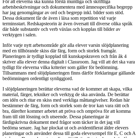
För att eleverna ska kunna förstå muntliga och skriftliga
arbetsbeskrivningar och dokumentera med ämnesspecifika begrepp
har jag genomgångar av ord och begrepp inkl. bilder som stöd.
Dessa dokument får de även i läxa som repetition vid varje
terminsstart. Redskapsteorin är även översatt till diverse olika språk
där både substantiv och verb växlas och kopplas till bilder av
verktygen i salen.
Inför varje nytt arbetsområde gör alla elever varsin slöjdplanering
med en tillhörande skiss där färg, form och storlek framgår.
Planeringen är tydligt kopplad till kunskapskraven och från åk 4
skriver alla elever denna digitalt i Classroom. Jag vill att det ska vara
tydligt för eleverna vilka kriterier som gäller för bedömning.
Tillsammans med slöjdplaneringen finns därför förklaringar gällande
bedömningen ordentligt synliggjord.
I slöjdplaneringen berättar eleverna vad de kommer att skapa, vilka
material, färger, tekniker och verktyg de ska använda. De berättar
om idén och ritar en skiss med verkliga måttangivelser. Redan här
bestämmer de färg, form och storlek som de tror kan vara rätt och
bra, därefter kommer arbetet att pröva och ompröva för att komma
fram till rätt lösning och utseende. Dessa planeringar är
färdigskrivna dokument med frågor som täcker in det jag vill
bedöma senare. Jag har plockat ut och avidentifierat äldre elevers
planeringar och använder dessa till goda elevexempel för E, C och A