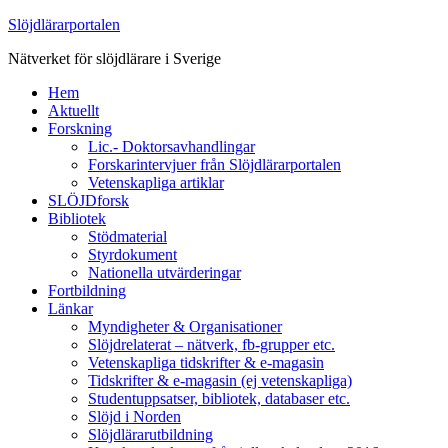
Slöjdlärarportalen
Nätverket för slöjdlärare i Sverige
Hem
Aktuellt
Forskning
Lic.- Doktorsavhandlingar
Forskarintervjuer från Slöjdlärarportalen
Vetenskapliga artiklar
SLÖJDforsk
Bibliotek
Stödmaterial
Styrdokument
Nationella utvärderingar
Fortbildning
Länkar
Myndigheter & Organisationer
Slöjdrelaterat – nätverk, fb-grupper etc.
Vetenskapliga tidskrifter & e-magasin
Tidskrifter & e-magasin (ej vetenskapliga)
Studentuppsatser, bibliotek, databaser etc.
Slöjd i Norden
Slöjdlärarutbildning