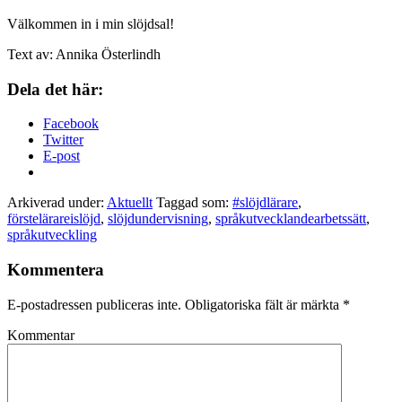
Välkommen in i min slöjdsal!
Text av: Annika Österlindh
Dela det här:
Facebook
Twitter
E-post
Arkiverad under:
Aktuellt
Taggad som:
#slöjdlärare
,
förstelärareislöjd
,
slöjdundervisning
,
språkutvecklandearbetssätt
,
språkutveckling
Kommentera
E-postadressen publiceras inte.
Obligatoriska fält är märkta
*
Kommentar