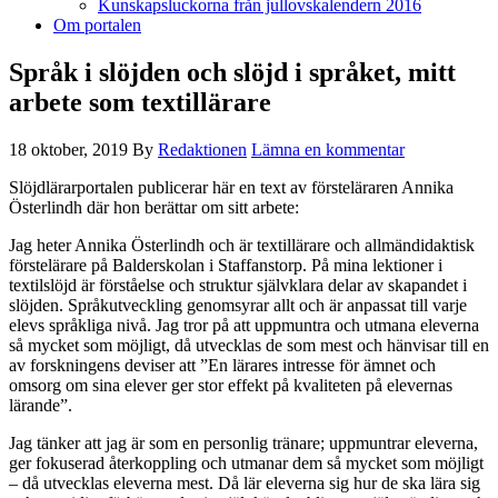
Kunskapsluckorna från jullovskalendern 2016
Om portalen
Språk i slöjden och slöjd i språket, mitt
arbete som textillärare
18 oktober, 2019
By
Redaktionen
Lämna en kommentar
Slöjdlärarportalen publicerar här en text av försteläraren Annika
Österlindh där hon berättar om sitt arbete:
Jag heter Annika Österlindh och är textillärare och allmändidaktisk
förstelärare på Balderskolan i Staffanstorp. På mina lektioner i
textilslöjd är förståelse och struktur självklara delar av skapandet i
slöjden. Språkutveckling genomsyrar allt och är anpassat till varje
elevs språkliga nivå. Jag tror på att uppmuntra och utmana eleverna
så mycket som möjligt, då utvecklas de som mest och hänvisar till en
av forskningens deviser att ”En lärares intresse för ämnet och
omsorg om sina elever ger stor effekt på kvaliteten på elevernas
lärande”.
Jag tänker att jag är som en personlig tränare; uppmuntrar eleverna,
ger fokuserad återkoppling och utmanar dem så mycket som möjligt
– då utvecklas eleverna mest. Då lär eleverna sig hur de ska lära sig