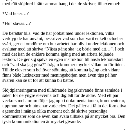
med rätt slöjdord i rätt sammanhang i det de skriver, till exempel:
*Vad heter…?
*Hur stavas…?
De berättar bl.a. vad de har jobbat med under lektionen, vilka
verktyg de har använt, beskriver vad som har varit enkelt och/eller
svårt, ger ett omdöme om hur arbetet har blivit under lektionen och
avslutar med att skriva ”Nästa gång ska jag börja med att…”. I och
med det kan de enklare komma igång med att arbeta följande
lektion. De ger sig själva en egen instruktion till nästa lektionsstart
och ”vad ska jag göra?” frågan kommer mycket sällan nu för tiden.
Till de elever som behöver stöttning att komma igång och vidare
finns både lucktexter med meningsbörjan men även tips på hur
svaren kan se ut för att kunna bli bättre.
Slöjdplaneringarna med tillhörande loggskrivande finns samlade i
salen för de yngre eleverna och digitalt för de äldre. Med ett par
veckors mellanrum följer jag upp i dokumentationen, kommenterar,
uppmuntrar och utmanar varje elev. Det gäller att få in det formativa
agerandet i många olika moment och då skriva personliga
kommentarer som de även kan svara tillbaka på är mycket bra. Den
tysta kommunikationen är mycket givande.