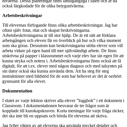
nivåerna. Dessa planeringar finns lättillgängliga i salen och är då
också färgkodade för de olika betygsnivåerna.
Arbetsbeskrivningar
Till elevernas förfogande finns olika arbetsbeskrivningar. Jag har
oftast själv fotat, ritat och skapat beskrivningarna.
Arbetsbeskrivningarna är till stor hjälp. De är ett sätt att förklara
arbetsgången och eleven får en överblick på hur och vilka moment
som ska göras. Dessutom kan beskrivningarna stötta elever som vill
arbeta vidare på egen hand till mer självständigt arbete. De finns
utskrivna på papper i klassrummet och varje elev har sin egen för att
kunna stryka och notera i. Arbetsbeskrivningarna finns också att få
digitalt, för att t.ex. elever med någon diagnos och med talsyntes på
sin dator också ska kunna använda dem. Att ha steg för steg
instruktioner med bildstöd för de som har behovet av det är oerhört
gynnsamt för alla elever.
Dokumentation
I slutet av varje lektion skriver alla elever ”loggbok” i ett dokument i
Classroom. I dokumentationen besvarar de tre frågor som är
kopplade till kunskapskraven. Korta meningar för varje fråga räcker,
det ska inte bli en uppsats och börda för eleverna att skriva.
Jag lyfter vikten av att eleverna ska använda mycket detaljer och