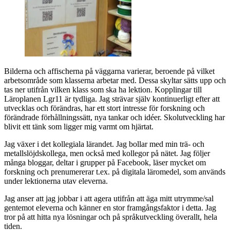
Bilderna och affischerna på väggarna varierar, beroende på vilket
arbetsområde som klasserna arbetar med. Dessa skyltar sätts upp och
tas ner utifrån vilken klass som ska ha lektion. Kopplingar till
Läroplanen Lgr11 är tydliga. Jag strävar själv kontinuerligt efter att
utvecklas och förändras, har ett stort intresse för forskning och
förändrade förhållningssätt, nya tankar och idéer. Skolutveckling har
blivit ett tänk som ligger mig varmt om hjärtat.
Jag växer i det kollegiala lärandet. Jag bollar med min trä- och
metallslöjdskollega, men också med kollegor på nätet. Jag följer
många bloggar, deltar i grupper på Facebook, läser mycket om
forskning och prenumererar t.ex. på digitala läromedel, som används
under lektionerna utav eleverna.
Jag anser att jag jobbar i att agera utifrån att äga mitt utrymme/sal
gentemot eleverna och känner en stor framgångsfaktor i detta. Jag
tror på att hitta nya lösningar och på språkutveckling överallt, hela
tiden.