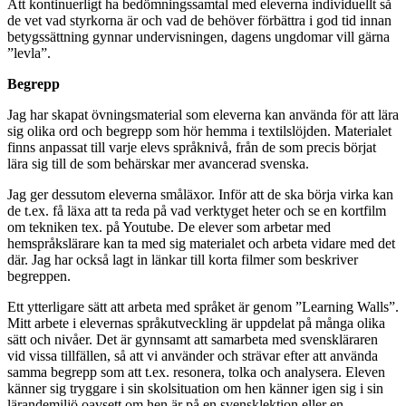
Att kontinuerligt ha bedömningssamtal med eleverna individuellt så
de vet vad styrkorna är och vad de behöver förbättra i god tid innan
betygssättning gynnar undervisningen, dagens ungdomar vill gärna
”levla”.
Begrepp
Jag har skapat övningsmaterial som eleverna kan använda för att lära
sig olika ord och begrepp som hör hemma i textilslöjden. Materialet
finns anpassat till varje elevs språknivå, från de som precis börjat
lära sig till de som behärskar mer avancerad svenska.
Jag ger dessutom eleverna småläxor. Inför att de ska börja virka kan
de t.ex. få läxa att ta reda på vad verktyget heter och se en kortfilm
om tekniken tex. på Youtube. De elever som arbetar med
hemspråkslärare kan ta med sig materialet och arbeta vidare med det
där. Jag har också lagt in länkar till korta filmer som beskriver
begreppen.
Ett ytterligare sätt att arbeta med språket är genom ”Learning Walls”.
Mitt arbete i elevernas språkutveckling är uppdelat på många olika
sätt och nivåer. Det är gynnsamt att samarbeta med svenskläraren
vid vissa tillfällen, så att vi använder och strävar efter att använda
samma begrepp som att t.ex. resonera, tolka och analysera. Eleven
känner sig tryggare i sin skolsituation om hen känner igen sig i sin
lärandemiljö oavsett om hen är på en svensklektion eller en