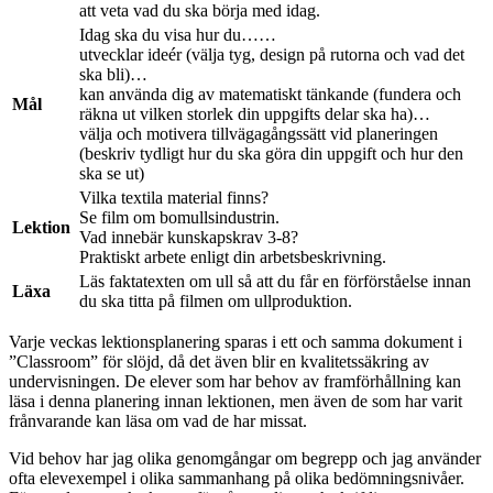
att veta vad du ska börja med idag.
Idag ska du visa hur du……
utvecklar ideér (välja tyg, design på rutorna och vad det
ska bli)…
kan använda dig av matematiskt tänkande (fundera och
Mål
räkna ut vilken storlek din uppgifts delar ska ha)…
välja och motivera tillvägagångssätt vid planeringen
(beskriv tydligt hur du ska göra din uppgift och hur den
ska se ut)
Vilka textila material finns?
Se film om bomullsindustrin.
Lektion
Vad innebär kunskapskrav 3-8?
Praktiskt arbete
enligt din arbetsbeskrivning.
Läs faktatexten om ull så att du får en förförståelse innan
Läxa
du ska titta på filmen om ullproduktion.
Varje veckas lektionsplanering sparas i ett och samma dokument i
”Classroom” för slöjd, då det även blir en kvalitetssäkring av
undervisningen. De elever som har behov av framförhållning kan
läsa i denna planering innan lektionen, men även de som har varit
frånvarande kan läsa om vad de har missat.
Vid behov har jag olika genomgångar om begrepp och jag använder
ofta elevexempel i olika sammanhang på olika bedömningsnivåer.