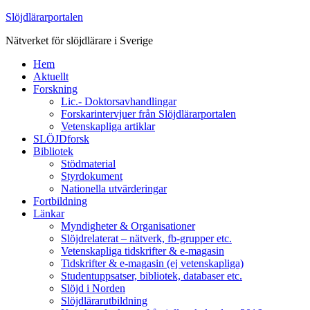
Slöjdlärarportalen
Nätverket för slöjdlärare i Sverige
Hem
Aktuellt
Forskning
Lic.- Doktorsavhandlingar
Forskarintervjuer från Slöjdlärarportalen
Vetenskapliga artiklar
SLÖJDforsk
Bibliotek
Stödmaterial
Styrdokument
Nationella utvärderingar
Fortbildning
Länkar
Myndigheter & Organisationer
Slöjdrelaterat – nätverk, fb-grupper etc.
Vetenskapliga tidskrifter & e-magasin
Tidskrifter & e-magasin (ej vetenskapliga)
Studentuppsatser, bibliotek, databaser etc.
Slöjd i Norden
Slöjdlärarutbildning