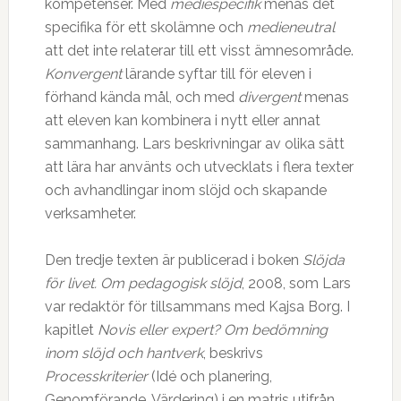
kompetenser. Med
mediespecifik
menas det
specifika för ett skolämne och
medieneutral
att det inte relaterar till ett visst ämnesområde.
Konvergent
lärande syftar till för eleven i
förhand kända mål, och med
divergent
menas
att eleven kan kombinera i nytt eller annat
sammanhang. Lars beskrivningar av olika sätt
att lära har använts och utvecklats i flera texter
och avhandlingar inom slöjd och skapande
verksamheter.
Den tredje texten är publicerad i boken
Slöjda
för livet. Om pedagogisk slöjd
, 2008, som Lars
var redaktör för tillsammans med Kajsa Borg. I
kapitlet
Novis eller expert? Om bedömning
inom slöjd och hantverk
, beskrivs
Processkriterier
(Idé och planering,
Genomförande, Värdering) i en matris utifrån