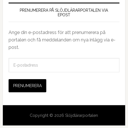
PRENUMERERA PÅ SLÖJDLÄRARPORTALEN VIA
EPOST
Ange din e-postadress för att prenumerera på
portalen och få meddelanden om nya inlägg via e-
post.
E
-
p
o
s
t
a
d
Copyright © 2026 Slöjdlärarportalen
r