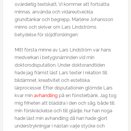
ovärderlig textskatt. Vi kommer att fortsätta
minnas, använda och vidareutveckla
grundtankar och begrepp. Marléne Johansson
minns och skriver om Lars Lindströms
betydelse för slöjdforskingen:
Mitt första minne av Lars Lindström var hans
medverkan i betygsnämnden vid min
doktorsdisputation. Under doktorandtiden
hade jag främst läst Lars texter i relation till
bildämnet, kreativitet och estetiska
lärprocesser. Efter disputationen glömde Lars
kvar min
avhandling
på en fönsterbänk. Jag tog
mig friheten att bläddra i den och såg, både till
min förskräckelse och till glädje, hur han noga
hade läst min avhandling då han hade gjort
understrykningar i nästan varje stycke och