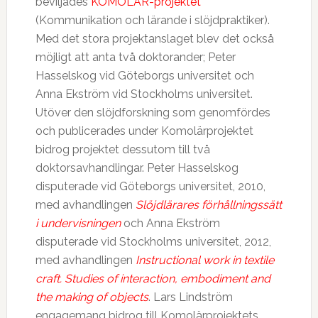
beviljades
KOMOLÄR-projektet
(Kommunikation och lärande i slöjdpraktiker).
Med det stora projektanslaget blev det också
möjligt att anta två doktorander; Peter
Hasselskog vid Göteborgs universitet och
Anna Ekström vid Stockholms universitet.
Utöver den slöjdforskning som genomfördes
och publicerades under Komolärprojektet
bidrog projektet dessutom till två
doktorsavhandlingar. Peter Hasselskog
disputerade vid Göteborgs universitet, 2010,
med avhandlingen
Slöjdlärares förhållningssätt
i undervisningen
och Anna Ekström
disputerade vid Stockholms universitet, 2012,
med avhandlingen
Instructional work in textile
craft. Studies of interaction, embodiment and
the making of objects
. Lars Lindström
engagemang bidrog till Komolärprojektets