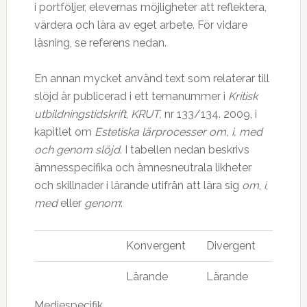
i portföljer, elevernas möjligheter att reflektera,
värdera och lära av eget arbete. För vidare
läsning, se referens nedan.
En annan mycket använd text som relaterar till
slöjd är publicerad i ett temanummer i
Kritisk
utbildningstidskrift
,
KRUT,
nr 133/134. 2009, i
kapitlet om
Estetiska lärprocesser om, i, med
och genom slöjd
. I tabellen nedan beskrivs
ämnesspecifika och ämnesneutrala likheter
och skillnader i lärande utifrån att lära sig
om
,
i
,
med
eller
genom
:
Konvergent
Divergent
Lärande
Lärande
Mediespecifik