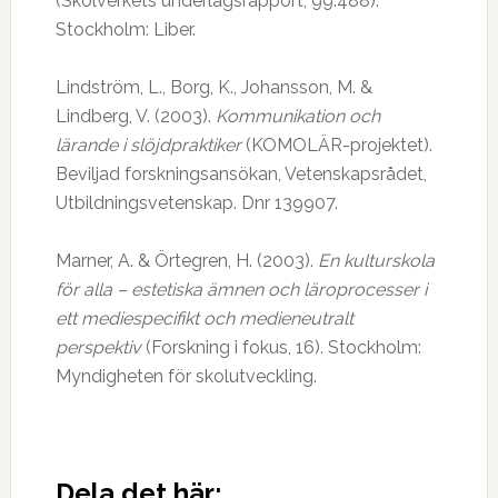
(Skolverkets underlagsrapport, 99:488).
Stockholm: Liber.
Lindström, L., Borg, K., Johansson, M. &
Lindberg, V. (2003).
Kommunikation och
lärande i slöjdpraktiker
(KOMOLÄR-projektet).
Beviljad forskningsansökan, Vetenskapsrådet,
Utbildningsvetenskap. Dnr 139907.
Marner, A. & Örtegren, H. (2003).
En kulturskola
för alla – estetiska ämnen och läroprocesser i
ett mediespecifikt och medieneutralt
perspektiv
(Forskning i fokus, 16). Stockholm:
Myndigheten för skolutveckling.
Dela det här: