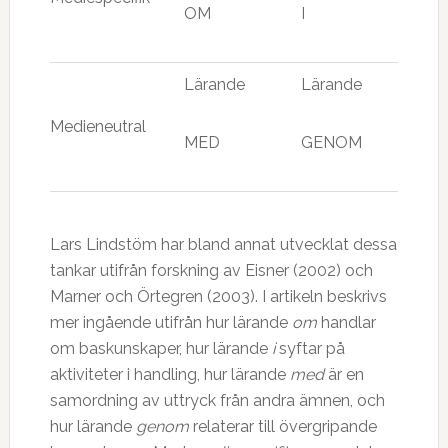
OM
I
Lärande
Lärande
Medieneutral
MED
GENOM
Lars Lindstöm har bland annat utvecklat dessa
tankar utifrån forskning av Eisner (2002) och
Marner och Örtegren (2003). I artikeln beskrivs
mer ingående utifrån hur lärande
om
handlar
om baskunskaper, hur lärande
i
syftar på
aktiviteter i handling, hur lärande
med
är en
samordning av uttryck från andra ämnen, och
hur lärande
genom
relaterar till övergripande