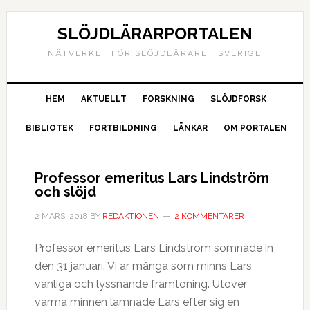
SLÖJDLÄRARPORTALEN
NÄTVERKET FÖR SLÖJDLÄRARE I SVERIGE
HEM
AKTUELLT
FORSKNING
SLÖJDFORSK
BIBLIOTEK
FORTBILDNING
LÄNKAR
OM PORTALEN
Professor emeritus Lars Lindström
och slöjd
2 MARS, 2018
BY
REDAKTIONEN
2 KOMMENTARER
Professor emeritus Lars Lindström somnade in
den 31 januari. Vi är många som minns Lars
vänliga och lyssnande framtoning. Utöver
varma minnen lämnade Lars efter sig en