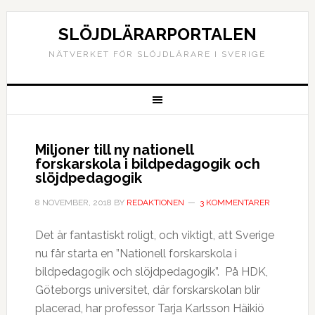
SLÖJDLÄRARPORTALEN
NÄTVERKET FÖR SLÖJDLÄRARE I SVERIGE
Miljoner till ny nationell
forskarskola i bildpedagogik och
slöjdpedagogik
8 NOVEMBER, 2018
BY
REDAKTIONEN
3 KOMMENTARER
Det är fantastiskt roligt, och viktigt, att Sverige
nu får starta en ”Nationell forskarskola i
bildpedagogik och slöjdpedagogik”. På HDK,
Göteborgs universitet, där forskarskolan blir
placerad, har professor Tarja Karlsson Häikiö