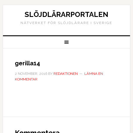
SLÖJDLÄRARPORTALEN
NÄTVERKET FÖR SLÖJDLÄRARE I SVERIGE
gerilla14
2 NOVEMBER, 2016
BY
REDAKTIONEN
LÄMNA EN
KOMMENTAR
Kommentera