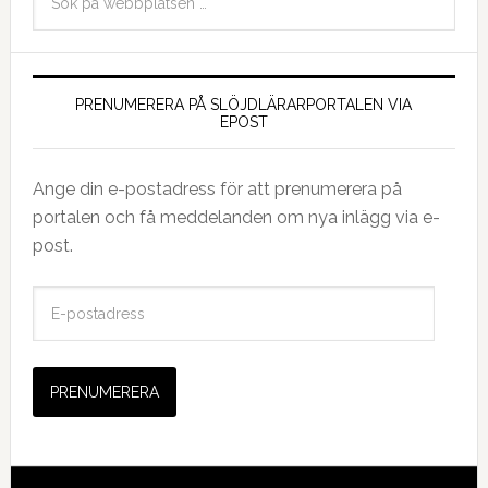
PRENUMERERA PÅ SLÖJDLÄRARPORTALEN VIA
EPOST
Ange din e-postadress för att prenumerera på
portalen och få meddelanden om nya inlägg via e-
post.
E
-
p
o
s
t
a