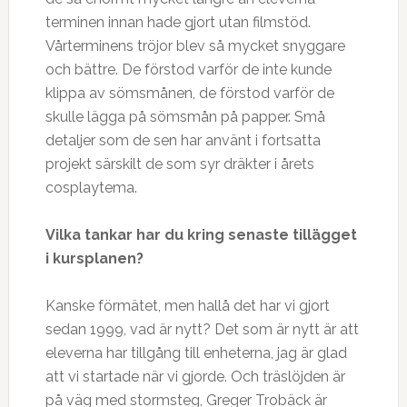
terminen innan hade gjort utan filmstöd.
Vårterminens tröjor blev så mycket snyggare
och bättre. De förstod varför de inte kunde
klippa av sömsmånen, de förstod varför de
skulle lägga på sömsmån på papper. Små
detaljer som de sen har använt i fortsatta
projekt särskilt de som syr dräkter i årets
cosplaytema.
Vilka tankar har du kring senaste till
ä
gget
i kursplanen?
Kanske förmätet, men hallå det har vi gjort
sedan 1999, vad är nytt? Det som är nytt är att
eleverna har tillgång till enheterna, jag är glad
att vi startade när vi gjorde. Och träslöjden är
på väg med stormsteg, Greger Trobäck är