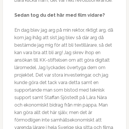
bara klicka fram, det var helt revolutionerande.
Sedan tog du det här med film vidare?
En dag blev jag arg på min rektor, riktigt arg, då
kom jag ihåg att sist jag blev så där arg då
bestämde jag mig för att bli textillärare, så det
kan vara bra att bli arg! Jag skrev ihop en
ansökan till KK-stiftelsen om att göra digitalt
läromedel. Jag lyckades övertyga dem om
projektet. Det var stora investeringar, och jag
kunde göra det tack vara detta samt en
supportande man som bistod med teknisk
support samt Staffan Sjöstedt på Lära Nära
och ekonomiskt bidrag från min pappa. Man
kan göra allt det här själv, men det är
förmodligen inte samhällsekonomiskt att
varenda lärare i hela Sverige ska sitta och filma