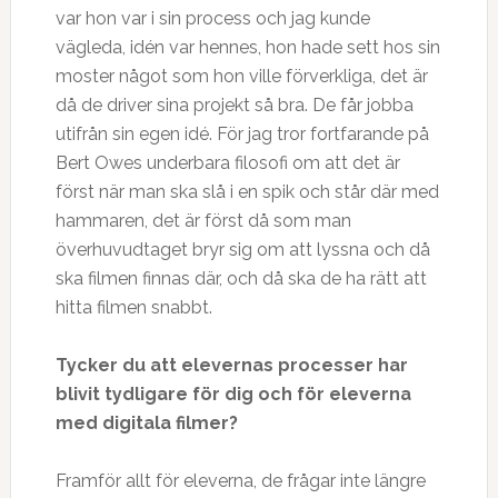
var hon var i sin process och jag kunde
vägleda, idén var hennes, hon hade sett hos sin
moster något som hon ville förverkliga, det är
då de driver sina projekt så bra. De får jobba
utifrån sin egen idé. För jag tror fortfarande på
Bert Owes underbara filosofi om att det är
först när man ska slå i en spik och står där med
hammaren, det är först då som man
överhuvudtaget bryr sig om att lyssna och då
ska filmen finnas där, och då ska de ha rätt att
hitta filmen snabbt. ­
Tycker du att elevernas processer
har
blivit tydligare f
ö
r dig och f
ö
r eleverna
med digitala filmer?
Framför allt för eleverna, de frågar inte längre