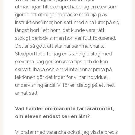
utmaningar. Till exempel hade jag en elev som
gjorde ett otroligt lapptäcke med hjälp av
instruktionsfilmer, hon satt med sina lurar på sig
längst bort i ett hörn, det kunde vara rätt
stökigt periodvis, men hon var fullt fokuserad.
Det är så gott att alla har samma chans. I
Slöjdportfolio för jag en ständig dialog med
eleverna. Jag ger konkreta tips och de kan
skriva tillbaka och om vi inte hinner prata på
lektionen gör det inget för vi har individuell
undervisning ändå. Vi för en dialog på ett helt
annat sätt.
Vad h
ä
nder om man inte f
å
r l
ä
rarm
ö
tet,
om eleven endast ser en film?
Vi pratar med varandra också, jag visste precis