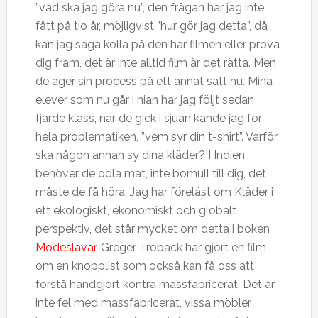
”vad ska jag göra nu”, den frågan har jag inte
fått på tio år, möjligvist ”hur gör jag detta”, då
kan jag säga kolla på den här filmen eller prova
dig fram, det är inte alltid film är det rätta. Men
de äger sin process på ett annat sätt nu. Mina
elever som nu går i nian har jag följt sedan
fjärde klass, när de gick i sjuan kände jag för
hela problematiken, ”vem syr din t-shirt”. Varför
ska någon annan sy dina kläder? I Indien
behöver de odla mat, inte bomull till dig, det
måste de få höra. Jag har föreläst om Kläder i
ett ekologiskt, ekonomiskt och globalt
perspektiv, det står mycket om detta i boken
Modeslavar
. Greger Trobäck har gjort en film
om en knopplist som också kan få oss att
förstå handgjort kontra massfabricerat. Det är
inte fel med massfabricerat, vissa möbler