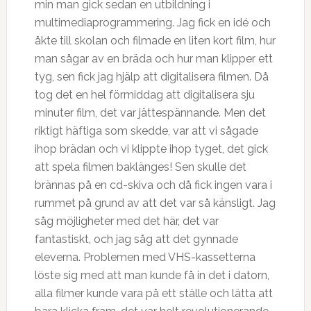
min man gick sedan en utbildning i
multimediaprogrammering. Jag fick en idé och
åkte till skolan och filmade en liten kort film, hur
man sågar av en bräda och hur man klipper ett
tyg, sen fick jag hjälp att digitalisera filmen. Då
tog det en hel förmiddag att digitalisera sju
minuter film, det var jättespännande. Men det
riktigt häftiga som skedde, var att vi sågade
ihop brädan och vi klippte ihop tyget, det gick
att spela filmen baklänges! Sen skulle det
brännas på en cd-skiva och då fick ingen vara i
rummet på grund av att det var så känsligt. Jag
såg möjligheter med det här, det var
fantastiskt, och jag såg att det gynnade
eleverna. Problemen med VHS-kassetterna
löste sig med att man kunde få in det i datorn,
alla filmer kunde vara på ett ställe och lätta att