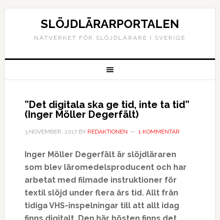
SLÖJDLÄRARPORTALEN
NÄTVERKET FÖR SLÖJDLÄRARE I SVERIGE
”Det digitala ska ge tid, inte ta tid”
(Inger Möller Degerfält)
3 NOVEMBER, 2017
BY
REDAKTIONEN
1 KOMMENTAR
Inger M
ö
ller Degerf
ä
lt
ä
r sl
ö
jdl
ä
raren
som blev l
ä
romedelsproducent och har
arbetat med filmade instruktioner för
textil slöjd under flera
å
rs tid. Allt fr
å
n
tidiga VHS-inspelningar till att allt idag
finns digitalt. Den här hösten finns det