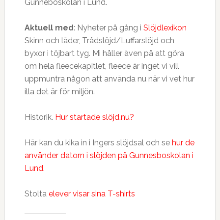
Gunneboskolan i Lund.
Aktuell med
: Nyheter på gång i
Slöjdlexikon
Skinn och läder, Trådslöjd/Luffarslöjd och
byxor i töjbart tyg. Mi håller även på att göra
om hela fleecekapitlet, fleece är inget vi vill
uppmuntra någon att använda nu när vi vet hur
illa det är för miljön.
Historik.
Hur startade slöjd.nu?
Här kan du kika in i Ingers slöjdsal och se
hur de
använder datorn i slöjden på Gunnesboskolan i
Lund.
Stolta
elever visar sina T-shirts