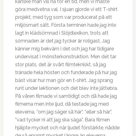
kanske man vill ha för en tid, men vi måste
göra medvetna val. I sjuan gjorde vi ett T-shirt
projekt, med tyg som var producerat på ett
miljösmart sätt. Första terminen hade jag inte
lagt in klädsömnad i Slöjdlexikon, trots att
sömnaden är det jag tycker är roligast. Jag
känner mig bekväm i det och jag har tidigare
undervisat i mönsterkonstruktion. Men det tar
stor plats, det är svårt filmtekniskt, så jag
tränade hela hösten och funderade på hur jag
bäst visar hur man gör en t-shirt. Jag sprang
runt under lektionen och det blev inte jättebra.
På våren filmade vi samtidigt och då hade jag
filmerna men inte ljud, då testade jag med
eleverna, ”om jag säger så här”, ”eller så här”,
”vad tycker ni att jag ska säga”. Bara filmen
hjälpte mycket och när ljudet förstärkte, nådde
de så enormt mycket längre än eleverna