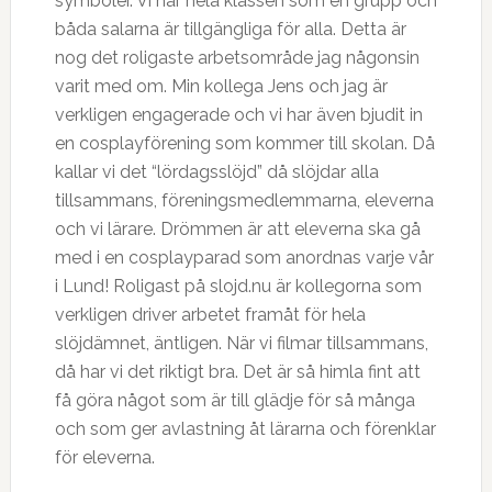
symboler. Vi har hela klassen som en grupp och
båda salarna är tillgängliga för alla. Detta är
nog det roligaste arbetsområde jag någonsin
varit med om. Min kollega Jens och jag är
verkligen engagerade och vi har även bjudit in
en cosplayförening som kommer till skolan. Då
kallar vi det “lördagsslöjd” då slöjdar alla
tillsammans, föreningsmedlemmarna, eleverna
och vi lärare. Drömmen är att eleverna ska gå
med i en cosplayparad som anordnas varje vår
i Lund! Roligast på slojd.nu är kollegorna som
verkligen driver arbetet framåt för hela
slöjdämnet, äntligen. När vi filmar tillsammans,
då har vi det riktigt bra. Det är så himla fint att
få göra något som är till glädje för så många
och som ger avlastning åt lärarna och förenklar
för eleverna.