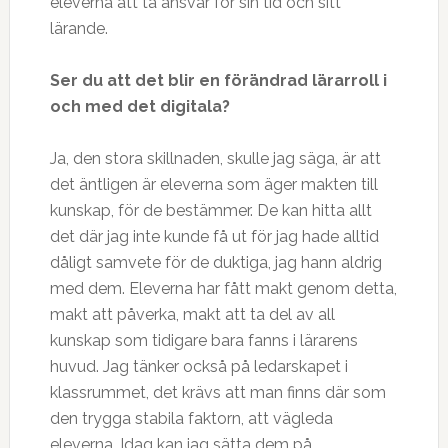
eleverna att ta ansvar för sin tid och sitt
lärande.
Ser du att det blir en f
ö
r
ä
ndrad l
ä
rarroll i
och med det digitala?
Ja, den stora skillnaden, skulle jag säga, är att
det äntligen är eleverna som äger makten till
kunskap, för de bestämmer. De kan hitta allt
det där jag inte kunde få ut för jag hade alltid
dåligt samvete för de duktiga, jag hann aldrig
med dem. Eleverna har fått makt genom detta,
makt att påverka, makt att ta del av all
kunskap som tidigare bara fanns i lärarens
huvud. Jag tänker också på ledarskapet i
klassrummet, det krävs att man finns där som
den trygga stabila faktorn, att vägleda
eleverna. Idag kan jag sätta dem på