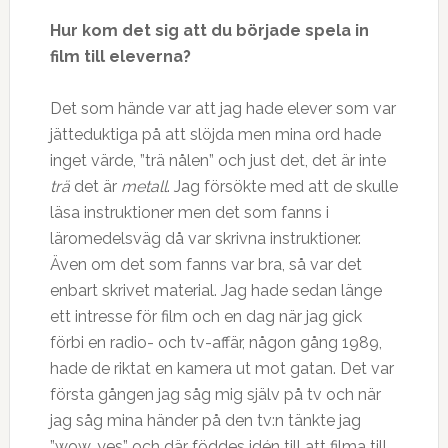
Hur kom det sig att du började spela in
film till eleverna?
Det som hände var att jag hade elever som var
jätteduktiga på att slöjda men mina ord hade
inget värde, ”trä nålen” och just det, det är inte
tr
ä
det är
metall
. Jag försökte med att de skulle
läsa instruktioner men det som fanns i
läromedelsväg då var skrivna instruktioner.
Även om det som fanns var bra, så var det
enbart skrivet material. Jag hade sedan länge
ett intresse för film och en dag när jag gick
förbi en radio- och tv-affär, någon gång 1989,
hade de riktat en kamera ut mot gatan. Det var
första gången jag såg mig själv på tv och när
jag såg mina händer på den tv:n tänkte jag
”wow, yes” och där föddes idén till att filma till