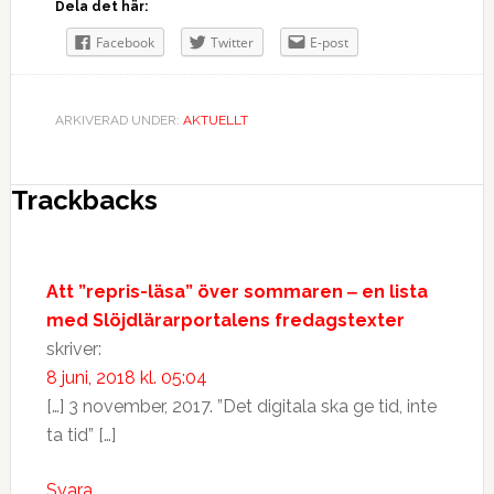
Dela det här:
Facebook
Twitter
E-post
ARKIVERAD UNDER:
AKTUELLT
Trackbacks
Att ”repris-läsa” över sommaren ‒ en lista
med Slöjdlärarportalens fredagstexter
skriver:
8 juni, 2018 kl. 05:04
[…] 3 november, 2017. ”Det digitala ska ge tid, inte
ta tid” […]
Svara