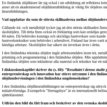
En finländsk slöjdlärare lär sig också i sin utbildning att reflektera 
anser att en akademiserad slöjdlärarutbildning är viktig för slöjdens st
lärarutbildningen.
Vad uppfattar du som de största skillnaderna mellan slöjdunderv
Gällande trä- och metallslöjd tycker jag att den största skillnaden fin
skolslöjden. Till detta finns också en förklaring som kan urskiljas geno
60-talen. Då behövdes kunniga och skickliga hantverkare som kunde ut
hantverkstekniker som behövdes i arbetslivet. Finland har även varit me
händiga arbetare. Skolslöjden har säkert sin inverkan även i detta.
I den finländska tekniska slöjden ingår arbetsområden inom trä, metal
printning och programmering i den finländska slöjden. Min uppfattning
finländska slöjden som inkluderar alla material och tekniker har ett m
I diskussionskapitlet skriver du (s. 60):
”Resultatet i denna studie
entreprenörskap och innovation har större utrymme i den finländs
slöjdundervisningen i den finländska ungdomsskolan?
I den finländska slöjdlärarutbildningen tar entreprenörskap sig uttryck i
initiativförmåga. Exempelvis ”företagsbyn” är en internationellt belön
sjätteklassister.
Utifrån den bild du fått fram och beskriver av den svenska skolsl