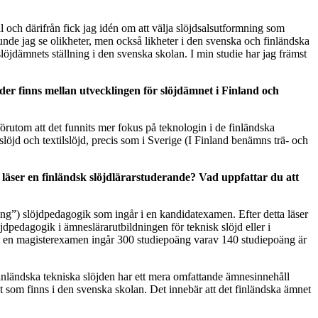
al och därifrån fick jag idén om att välja slöjdsalsutformning som
de jag se olikheter, men också likheter i den svenska och finländska
slöjdämnets ställning i den svenska skolan. I min studie har jag främst
der finns mellan utvecklingen för slöjdämnet i Finland och
örutom att det funnits mer fokus på teknologin i de finländska
öjd och textilslöjd, precis som i Sverige (I Finland benämns trä- och
 läser en finländsk slöjdlärarstuderande? Vad uppfattar du att
g”) slöjdpedagogik som ingår i en kandidatexamen. Efter detta läser
pedagogik i ämneslärarutbildningen för teknisk slöjd eller i
r till en magisterexamen ingår 300 studiepoäng varav 140 studiepoäng är
 finländska tekniska slöjden har ett mera omfattande ämnesinnehåll
 som finns i den svenska skolan. Det innebär att det finländska ämnet