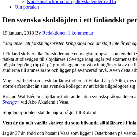
Kunskapsluckorna från jullovskalendern 2016
Om portalen
Den svenska skolslöjden i ett finländskt pe
19 januari, 2018
By
Redaktionen
1 kommentar
”Jag anser att forskningsbristen kring slöjd och att slöjd inte är ett 
I Finland skriver alla lärarstuderande en magisteruppsats som en del 
tänkta studievägen till slöjdlärare i Sverige idag ingår två examensar
högskolepoäng (hp) är på grundläggande nivå och utgörs ofta av en lit
studierna till ämneslärare och ligger på avancerad nivå. Även detta a
Magisterarbetet som avslutar lärarstudierna i Finland är på 30hp, dvs e
större erfarenhet än sina svenska kollegor av att både tillgodogöra sig
Roland Wahlstén är slöjdlärarstuderande i den svenskspråkiga delen 
Sverige
”
vid Åbo Akademi i Vasa.
Slöjdlärarportalen ställde några frågor till Roland:
Vem är du och varför skriver du som blivande slöjdlärare i Finl
Jag är 37 år, född och bosatt i Vasa som ligger i Österbotten på västk