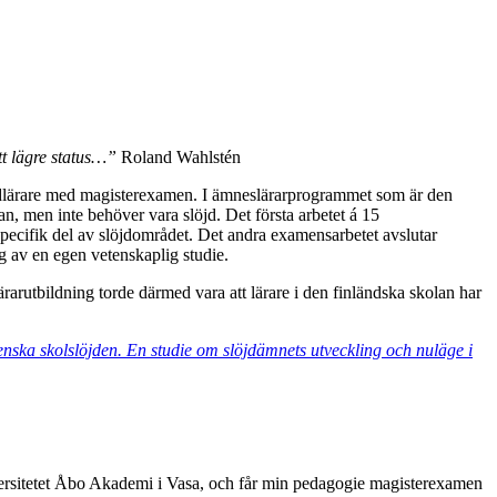
ått lägre status…”
Roland Wahlstén
slöjdlärare med magisterexamen. I ämneslärarprogrammet som är den
an, men inte behöver vara slöjd. Det första arbetet á 15
specifik del av slöjdområdet. Det andra examensarbetet avslutar
g av en egen vetenskaplig studie.
ärarutbildning torde därmed vara att lärare i den finländska skolan har
nska skolslöjden. En studie om slöjdämnets utveckling och nuläge i
universitetet Åbo Akademi i Vasa, och får min pedagogie magisterexamen