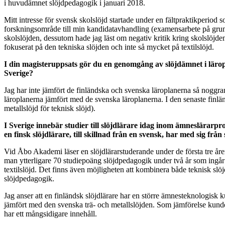
i huvudämnet slöjdpedagogik i januari 2018.
Mitt intresse för svensk skolslöjd startade under en fältpraktikperiod 
forskningsområde till min kandidatavhandling (examensarbete på grun
skolslöjden, dessutom hade jag läst om negativ kritik kring skolslöjden
fokuserat på den tekniska slöjden och inte så mycket på textilslöjd.
I din magisteruppsats gör du en genomgång av slöjdämnet i läropl
Sverige?
Jag har inte jämfört de finländska och svenska läroplanerna så noggran
läroplanerna jämfört med de svenska läroplanerna. I den senaste finlä
metallslöjd för teknisk slöjd).
I Sverige innebär studier till slöjdlärare idag inom ämneslärar
en finsk slöjdlärare, till skillnad från en svensk, har med sig fr
Vid Åbo Akademi läser en slöjdlärarstuderande under de första tre å
man ytterligare 70 studiepoäng slöjdpedagogik under två år som ingår
textilslöjd. Det finns även möjligheten att kombinera både teknisk slöj
slöjdpedagogik.
Jag anser att en finländsk slöjdlärare har en större ämnesteknologisk 
jämfört med den svenska trä- och metallslöjden. Som jämförelse kunde 
har ett mångsidigare innehåll.