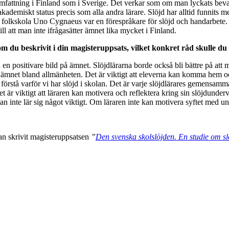
omfattning i Finland som i Sverige. Det verkar som om man lyckats bevara
 akademiskt status precis som alla andra lärare. Slöjd har alltid funnits
 folkskola Uno Cygnaeus var en förespråkare för slöjd och handarbete.
ill att man inte ifrågasätter ämnet lika mycket i Finland.
u beskrivit i din magisteruppsats, vilket konkret råd skulle du vil
en positivare bild på ämnet. Slöjdlärarna borde också bli bättre på att mo
ld av ämnet bland allmänheten. Det är viktigt att eleverna kan komma hem 
förstå varför vi har slöjd i skolan. Det är varje slöjdlärares gemensamma
et är viktigt att läraren kan motivera och reflektera kring sin slöjdunder
man inte lär sig något viktigt. Om läraren inte kan motivera syftet med
an skrivit magisteruppsatsen
”
Den svenska skolslöjden. En studie om sl