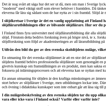
Det är nog svårt att säga hur det ser ut då, men om man i Sverige lyck
”modernt” med viktigt stoff som elever behöver i framtiden. Då tänker j
eleverna får lära sig sådant som de har nytta av i sin framtid. Slöjd är
I slöjdkretsar i Sverige är det en vanlig uppfattning att Finland
slöjdlärarutbildningen eller av blivande slöjdlärare. Hur ser du
I Finland finns fyra universitet med slöjdlärarutbildning där alla slöj
slöjd. Förutom detta bedrivs forskning även på högre nivå, te x. fors
slöjdforskning som följd av akademiseringen av all lärarutbildning på 
Utifrån den bild du ger av den svenska skolslöjdens nuläge, vilke
En utmaning för det svenska slöjdämnet är att en stor del av slöjdlärart
slöjdens framtid behövs professionella slöjdlärare som genomgått en 
givetvis kunskap om framställningen av en produkt, men kan sakna en d
fokusera på inlärningsprocessen och att eleverna kan se nyttan med k
En annan utmaning för slöjden är den kraftiga minskningen av ämnesstudi
stort behov av slöjdlärare i Sverige, men utbildningen lockar inte. Där
och övning i didaktiska kunskaper som inte enbart går att läsa sig till p
I din nulägesbeskrivning av den svenska slöjden tar du upp oli
vara eller icke-vara i Finland också? Varför eller varför inte?