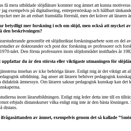
as få mera utbildade slöjdlärare kommer nog ämnet att kunna motiveras på
ag exempelvis på digitalisering, entreprenörskap och hållbart tänkande. 
 mycket mer än att enbart framställa föremål, men det kräver att läraren ä
 har betydligt mer forskning i och om slöjd, men också att mycket 
 på den beskrivningen?
dlärarstuderande genomför ett slöjdinriktat forskningsarbete som en del a
karstudier av doktorander och post doc forskning av professorer och fo
1970-talet. Den första professuren inom slöjdområdet instiftades år 1982
t uppfattar du är den största eller viktigaste utmaningen för slöjd
jänsterna innehas av icke behöriga lärare. Enligt mig är det viktigt att a
pedagogisk utbildning. Jag anser att läraren behöver pedagogisk kunskap
idaktisk ämnessyn. Om läraren saknar pedagogisk kunskap kan det leda t
unskaperna.
erna inom lärarutbildningen. Enligt mig leder detta inte till en tillräc
emot erbjuds distanskurser vilka enligt mig inte är den bästa lösningen. 
å distans.
ka ifrågasättanden av ämnet, exempelvis genom det så kallade ”Sm