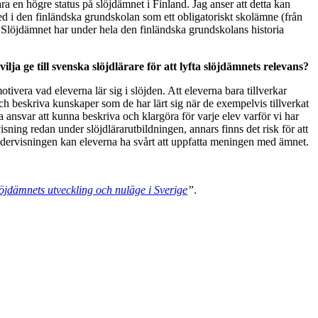
 en högre status på slöjdämnet i Finland. Jag anser att detta kan
 med i den finländska grundskolan som ett obligatoriskt skolämne (från
 Slöjdämnet har under hela den finländska grundskolans historia
ja ge till svenska slöjdlärare för att lyfta slöjdämnets relevans?
tivera vad eleverna lär sig i slöjden. Att eleverna bara tillverkar
och beskriva kunskaper som de har lärt sig när de exempelvis tillverkat
 ansvar att kunna beskriva och klargöra för varje elev varför vi har
visning redan under slöjdlärarutbildningen, annars finns det risk för att
 undervisningen kan eleverna ha svårt att uppfatta meningen med ämnet.
öjdämnets utveckling och nuläge i Sverige
”
.