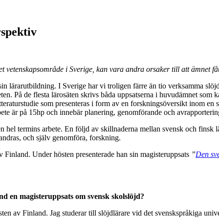
rspektiv
eget vetenskapsområde i Sverige, kan vara andra orsaker till att ämnet f
i sin lärarutbildning. I Sverige har vi troligen färre än tio verksamma 
beten. På de flesta lärosäten skrivs båda uppsatserna i huvudämnet som k
teraturstudie som presenteras i form av en forskningsöversikt inom en 
rbete är på 15hp och innebär planering, genomförande och avrapporterin
n hel termins arbete. En följd av skillnaderna mellan svensk och finsk l
 andras, och själv genomföra, forskning.
av Finland. Under hösten presenterade han sin magisteruppsats
”
Den sve
and en magisteruppsats om svensk skolslöjd?
usten av Finland. Jag studerar till slöjdlärare vid det svenskspråkiga 