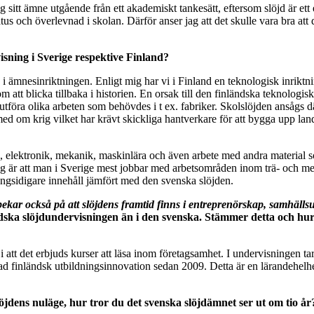
kring sitt ämne utgående från ett akademiskt tankesätt, eftersom slöjd är
atus och överlevnad i skolan. Därför anser jag att det skulle vara bra att
isning i Sverige respektive Finland?
ns i ämnesinriktningen. Enligt mig har vi i Finland en teknologisk inrikt
m att blicka tillbaka i historien. En orsak till den finländska teknologis
föra olika arbeten som behövdes i t ex. fabriker. Skolslöjden ansågs d
d om krig vilket har krävt skickliga hantverkare för att bygga upp lande
l, elektronik, mekanik, maskinlära och även arbete med andra material s
 är att man i Sverige mest jobbar med arbetsområden inom trä- och meta
ångsidigare innehåll jämfört med den svenska slöjden.
 pekar också på att slöjdens framtid finns i entreprenörskap, samhäll
ka slöjdundervisningen än i den svenska. Stämmer detta och hur ta
 att det erbjuds kurser att läsa inom företagsamhet. I undervisningen tar d
ad finländsk utbildningsinnovation sedan 2009. Detta är en lärandehelhe
öjdens nuläge, hur tror du det svenska slöjdämnet ser ut om tio år