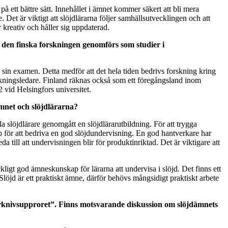
 ett bättre sätt. Innehållet i ämnet kommer säkert att bli mera
Det är viktigt att slöjdlärarna följer samhällsutvecklingen och att
r kreativ och håller sig uppdaterad.
av den finska forskningen genomförs som studier i
v sin examen. Detta medför att det hela tiden bedrivs forskning kring
rskningsledare. Finland räknas också som ett föregångsland inom
 vid Helsingfors universitet.
ämnet och slöjdlärarna?
lla slöjdlärare genomgått en slöjdlärarutbildning. För att trygga
 för att bedriva en god slöjdundervisning. En god hantverkare har
ill att undervisningen blir för produktinriktad. Det är viktigare att
kligt god ämneskunskap för lärarna att undervisa i slöjd. Det finns ett
Slöjd är ett praktiskt ämne, därför behövs mångsidigt praktiskt arbete
örknivsupproret”. Finns motsvarande diskussion om slöjdämnets