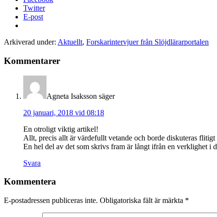
Twitter
E-post
Arkiverad under:
Aktuellt
,
Forskarintervjuer från Slöjdlärarportalen
Kommentarer
Agneta Isaksson
säger
20 januari, 2018 vid 08:18
En otroligt viktig artikel!
Allt, precis allt är värdefullt vetande och borde diskuteras fli
En hel del av det som skrivs fram är långt ifrån en verklighet i 
Svara
Kommentera
E-postadressen publiceras inte.
Obligatoriska fält är märkta
*