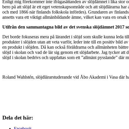
Enligt mig förekommer inte ifrågasättanden av slöjdämnet i lika stor 
bero på att slöjd är ett eget vetenskapsområde och att slöjdlärarna har
och med 1866 när finlands folkskola infördes). Grundaren av finlands
ansetts vara ett viktigt allmänbildande ämne, vilket kan vara en orsak t
Utifrån den sammantagna bild av det svenska slöjdämnet 2017 som d
Det borde fokuseras mera på lärandet i slöjd som skulle kunna leda till 
produkter i slöjden utan att veta varför, leder inte till en positiv bi
en produkt i slöjden. Då kan också föräldrarna och allmänheten bättre 
slöjd i skolan och vad de lär sig genom ett slöjdarbete. Jag tycker att d
slöjd i skolan bedrivs och uppfattas som ett ”allmänt pysslande” där 
Roland Wahlstén, slöjdlärarstuderande vid Åbo Akademi i Vasa där h
Dela det här:
Facebook