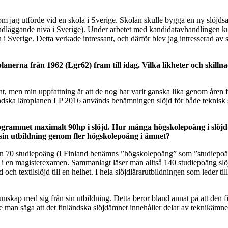
som jag utförde vid en skola i Sverige. Skolan skulle bygga en ny slöjds
dläggande nivå i Sverige). Under arbetet med kandidatavhandlingen kun
 i Sverige. Detta verkade intressant, och därför blev jag intresserad av 
anerna från 1962 (Lgr62) fram till idag. Vilka likheter och skillna
t, men min uppfattning är att de nog har varit ganska lika genom åren f
ndska läroplanen LP 2016 används benämningen slöjd för både teknisk sl
programmet maximalt 90hp i slöjd. Hur många högskolepoäng i slöjd
ån sin utbildning genom fler högskolepoäng i ämnet?
ren 70 studiepoäng (I Finland benämns ”högskolepoäng” som ”studiepoän
 i en magisterexamen. Sammanlagt läser man alltså 140 studiepoäng slöjd
d och textilslöjd till en helhet. I hela slöjdlärarutbildningen som lede
kunskap med sig från sin utbildning. Detta beror bland annat på att den
man säga att det finländska slöjdämnet innehåller delar av teknikämnet