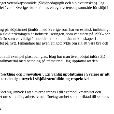
 ett eget vetenskapsområde (Slöjdpedagogik och slöjdvetenskap). Jag
 det även i Sverige skulle finnas ett eget vetenskapsområde för slöjd i
ning på slöjdämnet jämfört med Sverige som har en estetisk inriktning i
ka slöjdinriktningen är industrialiseringen, som var störst på 1950- och
ärför som ett viktigt ämne där man kunde lära ut kunskaper i
t på nytt. Finländare har även ett gott rykte om sig att vara bra och
om till exempel plast och glas. Idag har man även börjat införa 3D
llmaterial med betoning på trämaterial. Jag uppfattar att den
sutveckling och innovation”.
En vanlig uppfattning i Sverige är att
r det sig uttryck i slöjdlärarutbildning respektivei
et sig uttryck i att eleverna tränas i till exempel kreativitet och
t om samhälle, arbetsliv och företagsamhet som är riktad till skolans
?