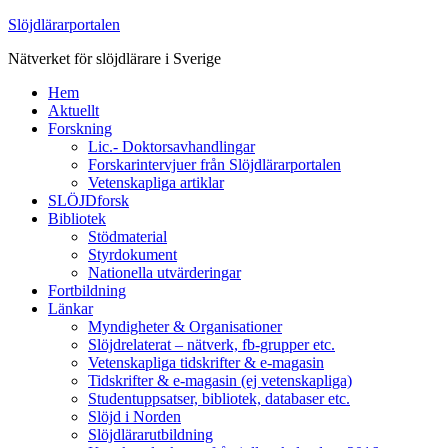
Slöjdlärarportalen
Nätverket för slöjdlärare i Sverige
Hem
Aktuellt
Forskning
Lic.- Doktorsavhandlingar
Forskarintervjuer från Slöjdlärarportalen
Vetenskapliga artiklar
SLÖJDforsk
Bibliotek
Stödmaterial
Styrdokument
Nationella utvärderingar
Fortbildning
Länkar
Myndigheter & Organisationer
Slöjdrelaterat – nätverk, fb-grupper etc.
Vetenskapliga tidskrifter & e-magasin
Tidskrifter & e-magasin (ej vetenskapliga)
Studentuppsatser, bibliotek, databaser etc.
Slöjd i Norden
Slöjdlärarutbildning