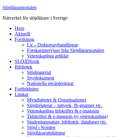
Slöjdlärarportalen
Nätverket för slöjdlärare i Sverige
Hem
Aktuellt
Forskning
Lic.- Doktorsavhandlingar
Forskarintervjuer från Slöjdlärarportalen
Vetenskapliga artiklar
SLÖJDforsk
Bibliotek
Stödmaterial
Styrdokument
Nationella utvärderingar
Fortbildning
Länkar
Myndigheter & Organisationer
Slöjdrelaterat – nätverk, fb-grupper etc.
Vetenskapliga tidskrifter & e-magasin
Tidskrifter & e-magasin (ej vetenskapliga)
Studentuppsatser, bibliotek, databaser etc.
Slöjd i Norden
Slöjdlärarutbildning