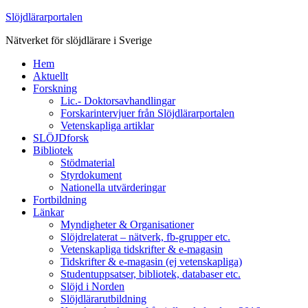
Slöjdlärarportalen
Nätverket för slöjdlärare i Sverige
Hem
Aktuellt
Forskning
Lic.- Doktorsavhandlingar
Forskarintervjuer från Slöjdlärarportalen
Vetenskapliga artiklar
SLÖJDforsk
Bibliotek
Stödmaterial
Styrdokument
Nationella utvärderingar
Fortbildning
Länkar
Myndigheter & Organisationer
Slöjdrelaterat – nätverk, fb-grupper etc.
Vetenskapliga tidskrifter & e-magasin
Tidskrifter & e-magasin (ej vetenskapliga)
Studentuppsatser, bibliotek, databaser etc.
Slöjd i Norden
Slöjdlärarutbildning